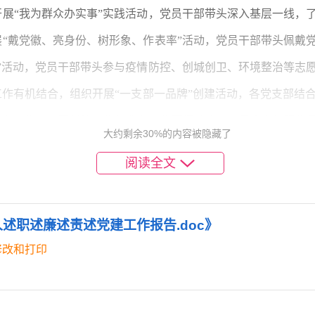
展“我为群众办实事”实践活动，党员干部带头深入基层一线，
展“戴党徽、亮身份、树形象、作表率”活动，党员干部带头佩戴
”活动，党员干部带头参与疫情防控、创城创卫、环境整治等志
有机结合，组织开展“一支部一品牌”创建活动，各党支部结合工作
业务工作，实现党建工作与业务工作互促共进。四是大力加强作
大约剩余30%的内容被隐藏了
项规定及其实施细则精神，驰而不息纠治“四风”，持续巩固风清
阅读全文
、办实事，主动为企业和群众排忧解难，以作风建设新成效助推
带头严格遵守廉洁自律各项规定，认真落实全面从严治党主体责
人述职述廉述责述党建工作报告.doc》
守纪律规矩。带头严格遵守党章党规党纪，带头严格执行中央八
修改和打印
。坚持把纪律规矩挺在前面，严格遵守党的政治纪律、组织纪律
束，做到心有所畏、言有所戒、行有所止。二是认真落实主体责