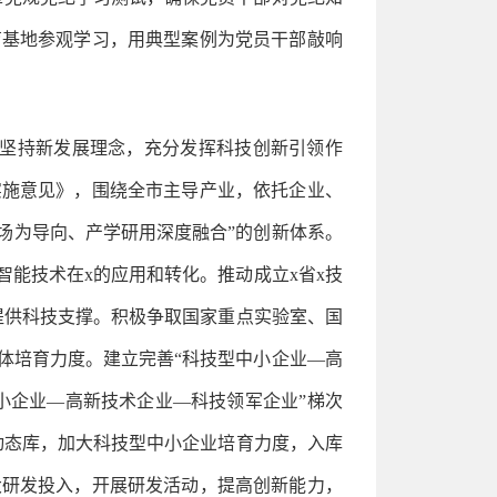
育基地参观学习，用典型案例为党员干部敲响
坚持新发展理念，充分发挥科技创新引领作
实施意见》，围绕全市主导产业，依托企业、
场为导向、产学研用深度融合”的创新体系。
智能技术在x的应用和转化。推动成立x省x技
提供科技支撑。积极争取国家重点实验室、国
体培育力度。建立完善“科技型中小企业—高
小企业—高新技术企业—科技领军企业”梯次
动态库，加大科技型中小企业培育力度，入库
大研发投入，开展研发活动，提高创新能力，