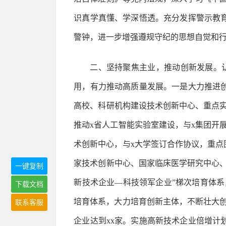
识真学真懂、学深悟透。充分发挥警示教
警钟，进一步增强遵规守纪的思想自觉和
二、坚持聚焦主业，推动创新发展。
用，有力推动高质量发展。一是大力推进
高校、科研机构建设技术创新中心、重点实
推动x省人工智能实验室建设，与x集团开
术创新中心，与x大学签订合作协议，重点
家技术创新中心、国家临床医学研究中心、
一键复制
新技术企业—科技领军企业”梯次培育体系
下载文档
培育体系，大力培育创新主体，不断壮大
联系客服
企业达到xx家。实施高新技术企业倍增计