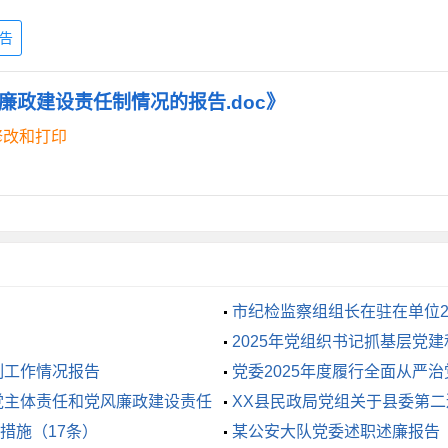
和整改。在第一期《阳光问廉》播出后，县委对节目中曝光的所
告
，并责令该乡立即进行整改。在逗硬查处曝光问题同时，县纪委
*人；对反馈的*条“督促整改”类问题，发放《责令整改函》*份
廉政建设责任制情况的报告.doc》
党。一是持续正风肃纪，强力整治“微腐败”。在全市“**”专项
修改和打印
的不正之风和腐败问题专项工作实施方案》，督促正风肃纪责任单
。严格执行“三步联查”机制，压实基层党组织正风肃纪责任，督促
、一个行业一个行业纠正。强力推动“**行动”开展。县委于*
开“全县干部作风建设大会暨开展‘**行动’集中整治群众身边不
市纪检监察组组长在驻在单位2
部主动说清问题的实施方案》，组建*个宣讲组分赴全县*个乡镇
话
2025年党组织书记抓基层党
共计**万元。今年以来，全县侵害群众利益的不正之风和腐败问
制工作情况报告
党委2025年度履行全面从严
立健全党风廉政建设提醒约谈、党风廉政建设责任考核约谈等制
党主体责任和党风廉政建设责任
XX县民政局党组关于县委第
良好生态。今年1—11月，全县纪检监察组织运用第一种形态**
措施（17条）
情况的报告
某公安大队党委述职述廉报告