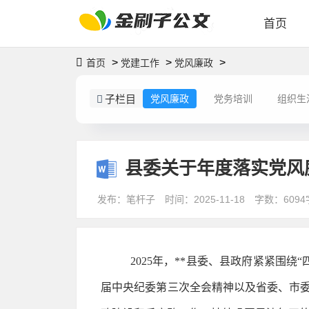
首页
>
>
>
首页
党建工作
党风廉政
子栏目
党风廉政
党务培训
组织生
县委关于年度落实党风
发布：笔杆子
时间：2025-11-18
字数：6094
2025年，**县委、县政府紧紧围
届中央纪委第三次全会精神以及省委、市