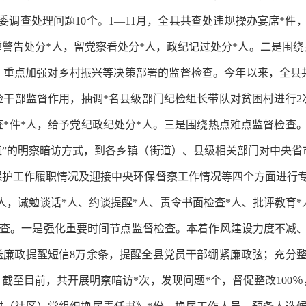
纪委调查处理问题10个。1—11月，全县共查处违规操办宴席*
重警告处分*人，留党察看处分*人，政纪记过处分*人。二是围
，重点加强对乡村振兴等决策部署的监督检查。今年以来，全县共
干部监督作用，抽调*名县级部门纪检组长带队对贫困村进行2次
*件*人，给予党纪政纪处分*人。三是围绕热点难点监督检查。2
直”的明察暗访方式，到各乡镇（街道）、县级相关部门对中央省
保护工作履职情况及迎接中央环保督察工作情况等四个方面进行专
人，诫勉谈话*人、约谈提醒*人、责令书面检查*人、批评教育*
查。一是强化重要时间节点监督检查。本着作风建设力度不减
送廉政提醒短信8万余条，提醒全县党员干部绷紧廉政弦；充分
截至目前，共开展明察暗访*次，发现问题*个，督促整改100