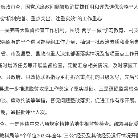
进行廉政审查，因党风廉政问题被取消提拔任用和评先选优资格**
成“机制完善、重点突出、注重实效”的工作重心
一是完善大监督检查工作机制。围绕“两学一做”学习教育、村
强原有的**个巡回督导组工作力量，抽调一批政治素质和业务
、省、市及县委、县政府重大决策部署落实情况及各项重点工作
临时增派任务等开展监督检查，定期汇总相关情况，及时掌握工
常委会、县政府、县政协联系指导乡村振兴重点村的县级领导，先后
全县进一步推进脱贫攻坚工作奠定了坚实基础。三是逗硬监督检
谈、廉政约谈等举措，督促问题整改落实，促进工作有序开展。
*期，通报批评**人次。
查。一是围绕中央八项规定精神落地生根监督检查。统筹县纪
县教科局等*个单位2023年全年“三公”经费及其他经费运行情况