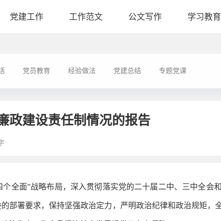
党建工作
工作范文
公文写作
学习教育
活
党员教育
经验做法
党建总结
专题党课
廉政建设责任制情况的报告
字
绕“四个全面”战略布局，深入贯彻落实党的二十届二中、三中全
委的部署要求，保持坚强政治定力，严明政治纪律和政治规矩，