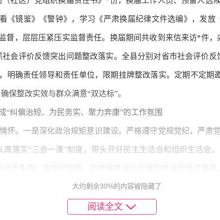
村（社区）党组织换届责任书》*份，换届工作人员、预备人选
观看《镜鉴》《警钟》，学习《严肃换届纪律文件选编》，发放
监督，层层压紧压实监督责任。换届期间共收到来信来访*件，办
抓社会评价反馈突出问题整改落实。全县分别对省市社会评价反
，明确责任领导和责任单位，限期挂牌整改落实。定期不定期邀请
确保整改实效与群众满意“双达标”。
成“纠偏治短、为民务实、聚力奔康”的工作氛围
情怀。一是深化政治规矩意识建设。严格遵守党规党纪，严肃
认真落实“三会一课”制度，带头开好民主生活会和组织生活会
问责条例》等党纪党规，始终绷紧政治纪律和政治规矩这根弦。
大约剩余30%的内容被隐藏了
动平台，设置民生资金监管、农村“三资”管理、“百姓问廉”*个
量达*万人次，查询量达*万人次；监管各类资金*亿元，集体资
阅读全文