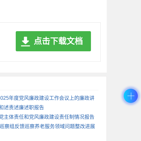
有问题进行专题研究，对牌坊乡涉及该问题的
对反馈的*条问题线索成立*个专案组进行初
。
整治行动的基础上，自我加压，制发《2024
点击下载文档
位建立责任清单、问题清单、整改清单、问责清
主责单位领域、系统、行业内的突出问题自查自
月*日组织包括全县各村（社区）、基层站所等
正之风和腐败问题工作推进会”，把压力传递到
025年度党风廉政建设工作会议上的廉政讲
（街道）进行宣讲。目前，全县共有*名党员
建和述责述廉述职报告
题共立案**件**人。二是实践用好“四种形
治党主体责任和党风廉政建设责任制情况报告
度，深刻领会抓早抓小、标本兼治，惩前毖
二巡察组反馈巡察养老服务领域问题整改进展
人次，同比增长**％；第二种形态**人次，