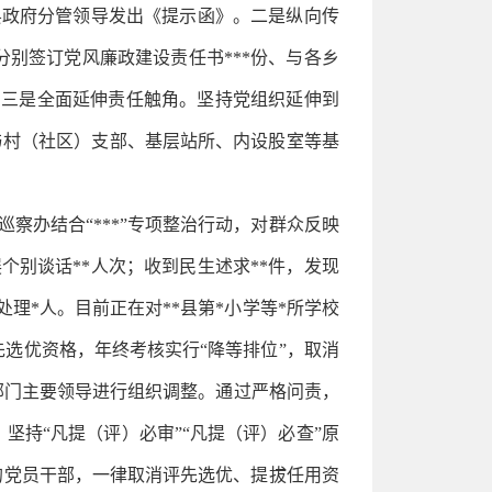
县政府分管领导发出《提示函》。二是纵向传
别签订党风廉政建设责任书***份、与各乡
。三是全面延伸责任触角。坚持党组织延伸到
与村（社区）支部、基层站所、内设股室等基
察办结合“***”专项整治行动，对群众反映
个别谈话**人次；收到民生述求**件，发现
处理*人。目前正在对**县第*小学等*所学校
选优资格，年终考核实行“降等排位”，取消
部门主要领导进行组织调整。通过严格问责，
持“凡提（评）必审”“凡提（评）必查”原
的党员干部，一律取消评先选优、提拔任用资