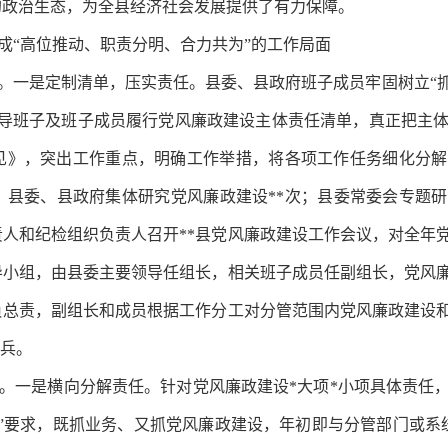
的政治生态，为全县经济社会发展提供了有力保障。
成“高位推动、职责分明、合力共为”的工作局面
。一是定制清单，压实责任。县委、县政府班子成员牢固树立“
领导班子及班子成员履行党风廉政建设主体责任清单，真正把主
意见》，突出工作重点，明确工作举措，将各项工作任务细化分
县委、县政府集体研究党风廉政建设**次；县委常委会专题研究
人和纪检组织负责人召开**县党风廉政建设工作会议，对全年
导小组，由县委主要领导任组长，相关班子成员任副组长，党风
负总责，副组长和成员根据工作分工对分管范围内党风廉政建设
标兵。
。一是横向分解责任。针对党风廉政建设*大项*小项具体责任
”要求，既抓业务、又抓党风廉政建设，年初即与分管部门或系