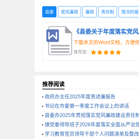
宗。三是强化“阳光问廉”反映问题的查处
县委
党风廉政
廉政
责任制
情况的报
*名党政领导干部分别给予党纪政纪处理
核，立案审查*人，诫勉谈话*人，谈话提醒
《县委关于年度落实党风
（二）强化纪律审查，全面落实从严治
下载本文的Word文档，方便
年**县“***”专项整治侵害群众利益
推荐度：
单，用“四张清单”管“四风”治“微腐”
纠、限期整改，促进一个问题一个问题解决
推荐阅读
基层组织主要负责人等共计***余人，召
政府办主任2025年度责述廉报告
“末梢”；制发《关于督促引导党员领导干
书记在市委第一季度工作会议上的讲话
干部向县纪委主动交代问题，上交违纪所得
县委办2025年贯彻落实党风廉政建设责任
态”，把全面从严治党引向深入。探索建
镇党委领导班子2026年度落实全面从严治
后、治病救人精髓要义，着力维护“森林”的
制情况的报告
学习教育党员领导干部个人问题清单及整改