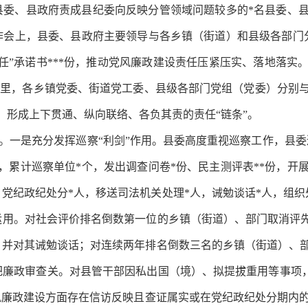
县委、县政府责成县纪委向反映分管领域问题较多的*名县委、
会上，县委、县政府主要领导与各乡镇（街道）和县级各部门分
任”承诺书***份，推动党风廉政建设责任压紧压实、落地落实
到哪里，各乡镇党委、街道党工委、县级各部门党组（党委）分别
，形成上下贯通、纵向联络、各负其责的责任“链条”。
一是充分发挥巡察“利剑”作用。县委高度重视巡察工作，县委巡
，累计巡察单位*个，发出调查问卷*份、民主测评表**份，开展
人，党纪政纪处分*人，移送司法机关处理*人，诫勉谈话*人，组织
用。对社会评价排名倒数第一位的乡镇（街道）、部门取消评先
，并对其诫勉谈话；对连续两年排名倒数三名的乡镇（街道）、
廉政审查关。对县管干部因私出国（境）、拟提拔重用等事项，坚
风廉政建设方面存在信访反映且查证属实或在党纪政纪处分期内