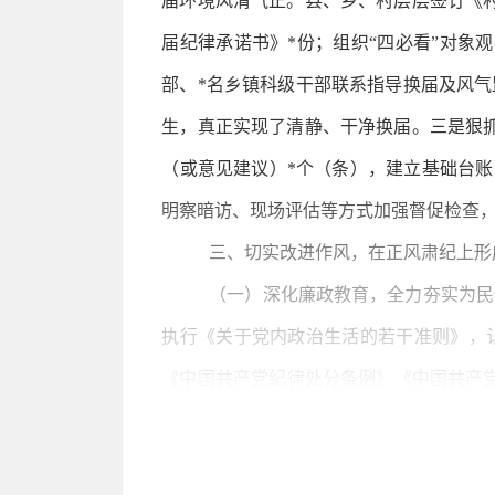
届环境风清气正。县、乡、村层层签订《
届纪律承诺书》*份；组织“四必看”对象
部、*名乡镇科级干部联系指导换届及风气
生，真正实现了清静、干净换届。三是狠
（或意见建议）*个（条），建立基础台账
明察暗访、现场评估等方式加强督促检查，
三、切实改进作风，在正风肃纪上形
（一）深化廉政教育，全力夯实为民
执行《关于党内政治生活的若干准则》，
《中国共产党纪律处分条例》《中国共产党
联网＋”思维，创新建设**县阳光惠民互
和交流互动*个系统。目前该平台累计访问