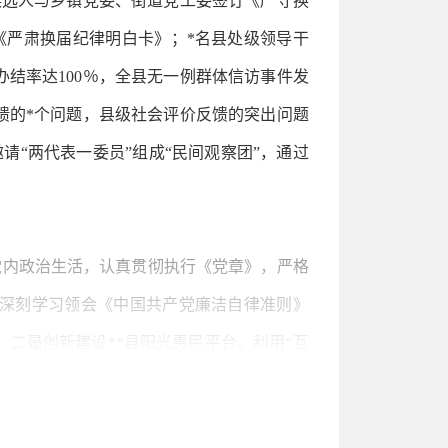
候选人与乡镇党委、街道党工委签订《严守换
《严肃换届纪律明白卡》；*名县处级领导干
结率达100％，全县无一例群体信访事件发
馈的*个问题，县级社会评价反馈的突出问题
“两代表一委员”组成“民间观察团”，通过
党内政治生活，认真贯彻执行《党章》，严格
。深刻学习领会《中国共产党廉洁自律准则》
二是创新建设**县阳光惠民平台。利用“互
应用版块，建设公开公示、业务操作、监督执纪
产*万余件、价值约*亿元，集体资源近*万