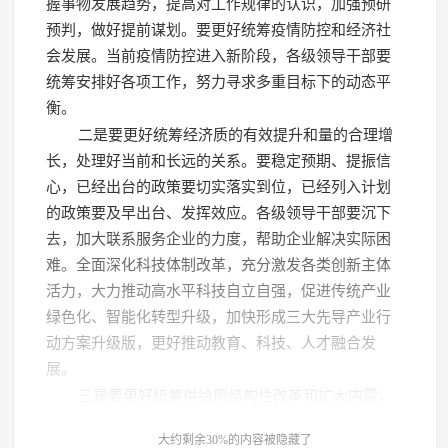
握事物发展趋势，提高对工作规律的认识，加强预研
预判，做好提前谋划。要更好统筹疫情防控和经济社
会发展。当前疫情防控进入新阶段，各级领导干部要
统筹安排好各项工作，努力寻求多重目标下的动态平
衡。
二是要更好统筹经济质的有效提升和量的合理增
长，处理好当前和长远的关系。要稳定预期、提振信
心，已经出台的政策要切实落实到位，已经列入计划
的政策要及早出台、发挥效应。各级领导干部要沉下
去，加大联系服务企业的力度，帮助企业解决实际困
难。全面深化科技体制改革，充分激发各类创新主体
活力，大力推动高水平科技自立自强，促进传统产业
绿色化、智能化转型升级，加快形成三大先导产业行
动方案升级版，更好推动教育、科技、人才融合发
展。
三是要更好统筹供给侧结构性改革和扩大内需，
不断提升消费升级。及时出台促消费的政策举措，加
大约剩余30%的内容被隐藏了