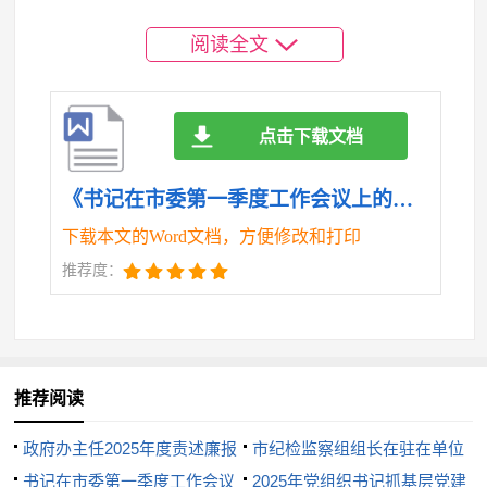
大消费活动策划组织，推动标志性商圈、首发经济、
线上线下消费、消费场景创新等一起发力。要加大力
阅读全文
度扩投资，抓紧梳理在建项目、在手项目、在谈项
目，加快谈成一批、落地一批、开工一批，同时加大
项目储备和前期准备力度。发挥重大项目的牵引带动
点击下载文档
作用，在确保安全的前提下，倒排节点、加快进度，
带动各个项目跑出“加速度”。要全力营造市场化、法
《书记在市委第一季度工作会议上的讲话.doc》
治化、现代化一流营商环境，加强制度创新、系统集
成、升级迭代。
下载本文的Word文档，方便修改和打印
四是要更好统筹经济政策和其他政策，切实加大
推荐度：
民生保障。监测好物价变化，组织好产供销衔接，保
障市场供给充足。关心好困难群众，坚持定期走访，
认真组织帮困送温暖活动，安排好留驻过年的大学
生、务工人员等生活保障。妥善做好节后学校开学复
课准备工作。高度关注养老院等重点机构防控工作，
推荐阅读
确保重点人群健康安全。加强春节期间家政、快递等
政府办主任2025年度责述廉报
市纪检监察组组长在驻在单位
力量调配，保障社会服务供给，维护城市生产生活正
告
书记在市委第一季度工作会议
2025年度党风廉政建设工作会
2025年党组织书记抓基层党建
常运转。