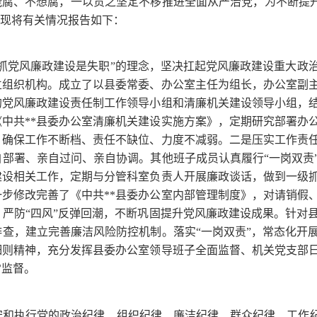
能腐、不想腐，一以贯之坚定不移推进全面从严治党，为不断提升
。现将有关情况报告如下：
抓党风廉政建设是失职”的理念，坚决扛起党风廉政建设重大政
立组织机构。成立了以县委常委、办公室主任为组长，办公室副
党风廉政建设责任制工作领导小组和清廉机关建设领导小组，结
和《中共**县委办公室清廉机关建设实施方案》，定期研究部署
，确保工作不断档、责任不缺位、力度不减弱。二是压实工作责
部署、亲自过问、亲自协调。其他班子成员认真履行“一岗双责
建设相关工作，定期与分管科室负责人开展廉政谈话，做到一级
步修改完善了《中共**县委办公室内部管理制度》，对请销假
严防“四风”反弹回潮，不断巩固提升党风廉政建设成果。针对
查，建立完善廉洁风险防控机制。落实“一岗双责”，常态化开
细则精神，充分发挥县委办公室领导班子全面监督、机关党支部
常监督。
和执行党的政治纪律、组织纪律、廉洁纪律、群众纪律、工作纪