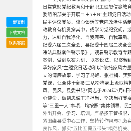
日常党规党纪教育和干部职工理想信念教育
委组织部关于开展“1＋5＋N”主题党日
民主评议党员、谈心谈话等党内政治生活制
一键复制
政教育有机贯穿其中，或学习党纪党规，
下载文档
力，达到自我净化、自我完善、自我革新、
联系客服
纪委六届二次全会、县纪委十四届二次全会
违法典型案件警示录》，观看警示教育专题片
案例，做到以案为训、以案说法、以案释纪
承好家风”主题党日活动和以“依托家风力
立的清廉故事，学习了马旭、张桂梅、樊
党课，让全体干部职工从榜样身上汲取精
风、民风。县委书记*同志于2024年7月6
心使命，做到忠诚干净担当，坚决当好党委
等“三重一大”事项，均按照“集体领导、
外出开会、学习、培训，严格按干管权限
紧围绕县委中心工作，坚持转作风与抓落实
良作风，抓实“五比五提五带头”模范机关