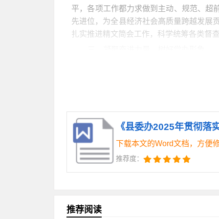
平，各项工作都力求做到主动、规范、超前
先进位，为全县经济社会高质量跨越发展
扎实推进精文简会工作，科学统筹各类督
三、凝聚奋进力量，树好党办形象
立足县委办公室作为县委中枢机构和
夫。一是抓好干部理论武装。制定方案重
点、明确学习内容，切实做到参学对象精
党内法规规章、形势政策、先进典型的学
个人自学和集中学习相结合、网络视频学
《县委办2025年贯彻落
参照县委理论中心组进行的跟进学习，又有
党校”等形式开展的常态化学习，营造了浓厚
下载本文的Word文档，方便
次，讲授专题党课**次，开展主题党日活
推荐度：
一步增强了“四个意识”，坚定了“四个自
全面提升，推动了县委政府决策部署的有
实填写**县国家公职人员信息，公布到阳
时提醒，批评教育，做到抓早抓小、防微
推荐阅读
成立纪律作风督查组，对党员干部纪律作风