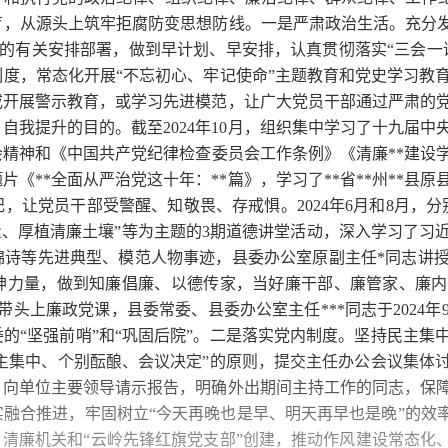
，从源头上筑牢拒腐防变思想防线。一是严肃政治生活。充分发
活动的有关安排部署，做到早计划、早安排，认真贯彻落实“三会
度，常态化开展“不忘初心、牢记使命”主题教育和党史学习教
或开展警示教育，或学习先进模范，让广大党员干部通过严肃的
自我提升的目的。截至2024年10月，组织集中学习了十九届
精神和《中国共产党纪律检查委员会工作条例》《清廉**建设学习
《**全面从严治党这十年：**篇》，学习了**省**州**县
，让党员干部受警醒、知敬畏、存戒惧。2024年6月和8月，
量、厚植清廉土壤”等为主题的3期道德讲堂活动，深入学习了习
锦诗等先进典型、模范人物事迹，县委办公室原副主任*同志讲
神力量，做到知廉倡廉、以德传家，当好廉干部、廉管家、廉内
日带头上廉政党课，县委常委、县委办公室主任***同志于2024
的“坚强前哨”和“巩固后院”。二是落实党内制度。坚持民主集
民主集中、个别酝酿、会议决定”的原则，提交主任办公会议集体
，向单位主要领导请示报告，明确外出期间主持工作的同志，保
融合推进，牢固树立“今天再晚也是早、明天再早也是晚”的效率
、清廉机关和“云岭先锋红旗党支部”创建，推动作风建设常态化