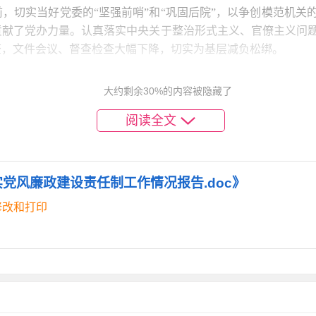
，切实当好党委的“坚强前哨”和“巩固后院”，以争创模范机关
贡献了党办力量。认真落实中央关于整治形式主义、官僚主义问
查，文件会议、督查检查大幅下降，切实为基层减负松绑。
大约剩余30%的内容被隐藏了
窗口部门的实际，坚持把办公室干部队伍建设放在突出位置，着
统筹，把学习教育作为抓好党风廉政建设工作的主渠道，每次开
阅读全文
准、学习内容互补、学习目的明确。内容丰富重全面，既遵从规
习，又有深入基层、深入实践的学习，还有党员根据自身需求进
习与书本读本学习相结合、原文原著领学与交流研讨谈心得体会
实党风廉政建设责任制工作情况报告.doc》
以“三会一课”、主题党日、微型党课、学习强国、云岭先锋、法
学习氛围。截至2024年11月，县委办公室共召开党员大会**次
修改和打印
动**次，开展警示教育*次，干部职工进一步加深了对习近平新
信”，坚决做到“两个维护”，干事创业的精气神更足了，工作思路
效落实，真正做到了学习教育往深里走、往心里走、往实里走。
光监督平台，自觉接受群众监督、社会监督。综合运用监督执纪“
杜渐。积极支持配合派驻纪检组开展监督执纪工作，紧盯节假日
严格督查。三是抓好干部能力提升。持续巩固提升办公室省级文