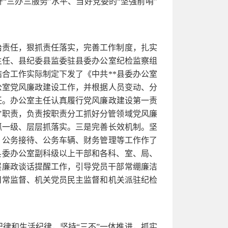
“三办三服务”水平、当好党委的“坚强前哨”
治责任，狠抓责任落实，完善工作制度，扎实
主任、县纪委县监委驻县委办公室纪检监察组
合工作实际制定下发了《中共**县委办公室
办公室党风廉政建设工作，并根据人员变动、分
任。办公室主任认真履行党风廉政建设第一责
”职责，负责按职责分工抓好分管领域党风廉
抓一级、层层抓落实。三是完善长效机制。坚
、公务接待、公务车辆、财务管理等工作作了
县委办公室副科级以上干部和各科、室、局、
展廉政谈话提醒工作，引导党员干部常绷廉洁
日常监督、机关党员民主监督和机关派驻纪检
律和生活纪律，坚持“三不”一体推进，抓实