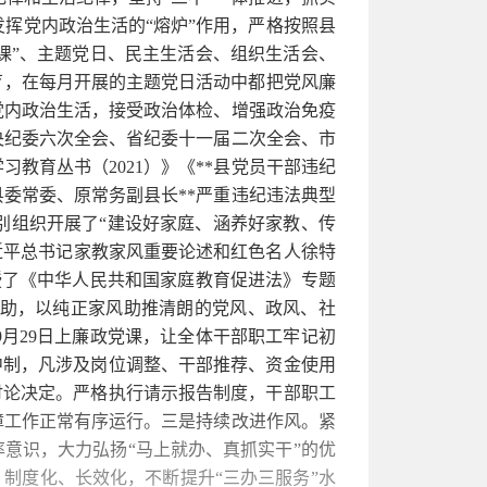
挥党内政治生活的“熔炉”作用，严格按照县
一课”、主题党日、民主生活会、组织生活会、
育，在每月开展的主题党日活动中都把党风廉
党内政治生活，接受政治体检、增强政治免疫
中央纪委六次全会、省纪委十一届二次全会、市
教育丛书（2021）》《**县党员干部违纪
原县委常委、原常务副县长**严重违纪违法典型
分别组织开展了“建设好家庭、涵养好家教、传
近平总书记家教家风重要论述和红色名人徐特
授了《中华人民共和国家庭教育促进法》专题
助，以纯正家风助推清朗的党风、政风、社
年9月29日上廉政党课，让全体干部职工牢记初
中制，凡涉及岗位调整、干部推荐、资金使用
讨论决定。严格执行请示报告制度，干部职工
障工作正常有序运行。三是持续改进作风。紧
意识，大力弘扬“马上就办、真抓实干”的优
、制度化、长效化，不断提升“三办三服务”水