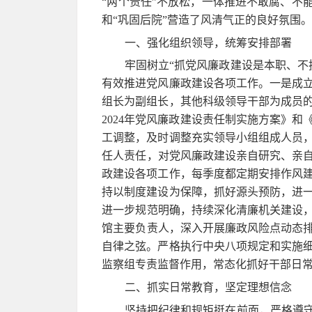
“两个责任”不放松，一体推进不敢腐、不
和“巩固后院”营造了风清气正的良好氛围
一、强化组织领导，统筹安排部署
牢固树立“抓党风廉政建设是本职、不
有效推进党风廉政建设各项工作。一是成
组长为副组长，其他科级领导干部为成员的
2024年党风廉政建设责任制实施方案》
工调整，及时调整充实领导小组组成人员
任人责任，对党风廉政建设亲自研究、亲自
政建设各项工作，每季度都定期安排作风
持以制度建设为保障，抓好源头预防，进一
进一步规范明确，持续深化清廉机关建设，
馆主要负责人，深入开展廉政风险点动态排
自律之弦。严格执行中央八项规定和实施
监察组专责监督作用，常态化抓好干部日
二、抓实日常教育，坚定理想信念
坚持把纪律和规矩挺在前面，严格遵守