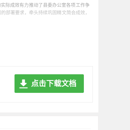
的实际成效有力推动了县委办公室各项工作争
题的部署要求，牵头持续巩固精文简会成效，
力在干部教育监督管理、能力素质提升上下功
展集中学习前都精心制定方案，列出时间节
定篇目，又与时俱进适时更新，既有对四史、
行有选择的自主学习。形式灵活重实际，采取
相结合、室内学与室外学相结合等方式，既有
宣在线、**省干部在线学习、“万名党员进
点击下载文档
、支委会**次，*个党小组各召开党小组会**
时代中国特色社会主义思想的认识和理解，进
更宽了，工作内容更实了，“三办三服务”水平
二是抓好干部监督管理。从班子成员带头，如
四种形态”，对一些苗头性、倾向性问题，及
、上下班、会议活动等重要节点和关键环节，
明单位创建成果，以提升干部“三办三服务”