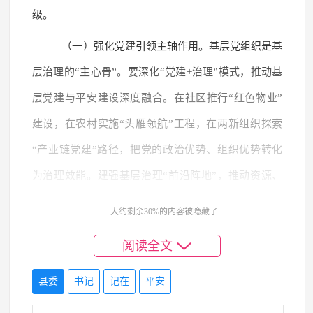
级。
（一）强化党建引领主轴作用。基层党组织是基
层治理的“主心骨”。要深化“党建+治理”模式，推动基
层党建与平安建设深度融合。在社区推行“红色物业”
建设，在农村实施“头雁领航”工程，在两新组织探索
“产业链党建”路径，把党的政治优势、组织优势转化
为治理效能。建强基层治理“前沿阵地”，推动资源、
服务、管理向村（社区）下沉，让党组织成为凝聚群
大约剩余30%的内容被隐藏了
众、化解矛盾、促进和谐的坚强堡垒。
阅读全文
（二）擦亮特色治理品牌成色。品牌是治理创新
县委
书记
记在
平安
的重要载体。要深化“一镇一品、一村一特”创建，总
结推广“和事佬”调解室、“乡贤评理堂”等成熟经验，培