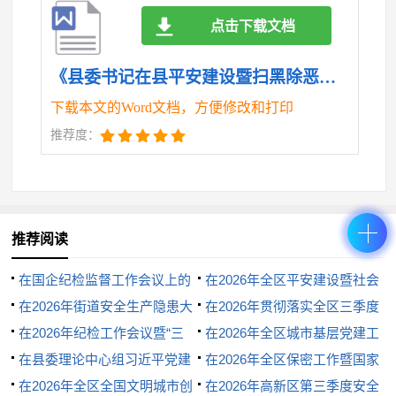
点击下载文档
育更多具有*辨识度的治理品牌。聚焦矛盾纠纷多元化
解、网格管理智慧升级、重点人群精准服务等领域，
《县委书记在县平安建设暨扫黑除恶斗争领导小组会议上的讲话.doc》
开展“微创新”“微改革”实践，形成可复制、可推广的制
下载本文的Word文档，方便修改和打印
度成果。注重从传统文化中汲取治理智慧，用好村规
推荐度：
民约、家风家训等柔性力量，实现德治法治自治有机
统一。
（三）激发群众参与主体意识。人民是治理的力
推荐阅读
量源泉。要创新群众参与机制，拓宽“民声通道”“百姓
在国企纪检监督工作会议上的
在2026年全区平安建设暨社会
议事厅”等平台功能，让群众从“旁观者”变为“参与
讲话
在2026年街道安全生产隐患大
治理工作会议上的讲话
在2026年贯彻落实全区三季度
者”。完善志愿服务积分管理、荣誉激励等制度，培育
排查大整治大培训大提升工作部
在2026年纪检工作会议暨“三
重点工作推进会上的讲话
在2026年全区城市基层党建工
署会上的讲话
化”建设推进会上的讲话
在县委理论中心组习近平党建
作推进会议上的讲话
在2026年全区保密工作暨国家
发展平安志愿者、社区工作者等群防群治队伍。加强
思想专题研讨学习会上的发言材
在2026年全区全国文明城市创
安全教育推进会上的讲话
在2026年高新区第三季度安全
法治宣传教育，实施“法律明白人”培养工程，引导群