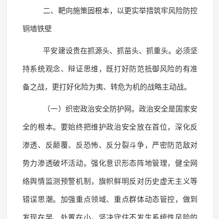
二、靶向施策固根本，以更实举措筑牢风险防控
铜墙铁壁
平安建设贵在抓源头、抓苗头、抓重头。必须坚
持系统观念、辩证思维，既打好防范抵御风险的有准
备之战，更打好化险为夷、转危为机的战略主动战。
（一）织密政治安全防护网。政治安全是国家安
全的根本。要始终把维护政治安全放在首位，深化反
渗透、反颠覆、反恐怖、反分裂斗争，严密防范敌对
势力渗透破坏活动。强化意识形态阵地管理，健全网
络舆情监测预警机制，旗帜鲜明反对历史虚无主义等
错误思潮。加强重点领域、重点群体动态管控，做到
发现在早、处置在小，坚决守住不发生系统性风险的