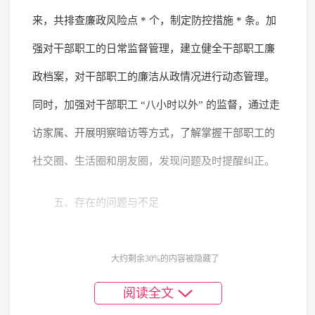
来，共排查廉政风险点 * 个，制定防控措施 * 条。加
强对干部职工的日常监督管理，建立健全干部职工廉
政档案，对干部职工的廉洁从政情况进行动态管理。
同时，加强对干部职工 “八小时以外” 的监督，通过走
访家属、开展明察暗访等方式，了解掌握干部职工的
社交圈、生活圈和朋友圈，发现问题及时提醒纠正。
五、存在的问题与不足
尽管市财政局在党风廉政建设责任制落实方面取
大约剩余30%的内容被隐藏了
得了一定成效，但也存在一些问题和不足。一是部分
阅读全文
党员干部对党风廉政建设的重要性认识还不够深刻，