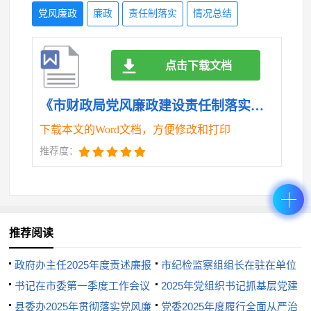
存在重业务工作、轻党风廉政建设的现象，落实党风
党风廉政
廉政
责任制落实
情况总结
廉政建设责任制的主动性和自觉性有待进一步提高。
点击下载文档
二是廉政教育的针对性和实效性还不够强，教育方式
方法相对单一，不能很好地满足党员干部的学习需
《市财政局党风廉政建设责任制落实情况总结.doc》
求，教育效果有待进一步提升。三是监督检查的力度
下载本文的Word文档，方便修改和打印
推荐度：
还不够大，存在监督检查覆盖面不够广、深度不够深
等问题，对一些隐性问题和深层次问题发现不够及
时，监督检查的权威性和震慑力有待进一步增强。四
推荐阅读
是制度执行还不够严格，个别科室和干部职工存在制
度执行不到位、打折扣的现象，制度的刚性约束力有
政府办主任2025年度责述廉报
市纪检监察组组长在驻在单位
告
书记在市委第一季度工作会议
2025年度党风廉政建设工作会
2025年党组织书记抓基层党建
待进一步加强。
上的讲话
县委办2025年贯彻落实党风廉
议上的廉政讲话
和述责述廉述职报告
党委2025年度履行全面从严治