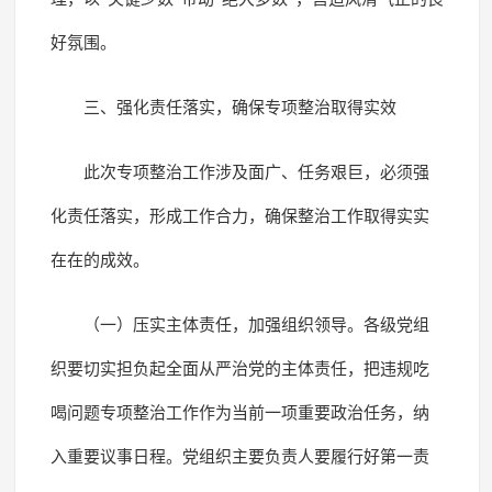
好氛围。
三、强化责任落实，确保专项整治取得实效
此次专项整治工作涉及面广、任务艰巨，必须强
化责任落实，形成工作合力，确保整治工作取得实实
在在的成效。
（一）压实主体责任，加强组织领导。各级党组
织要切实担负起全面从严治党的主体责任，把违规吃
喝问题专项整治工作作为当前一项重要政治任务，纳
入重要议事日程。党组织主要负责人要履行好第一责