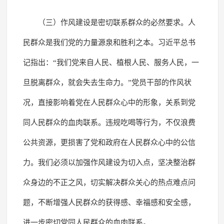
（三）作风建设是密切联系群众的必然要求。人
民群众是我们党的力量源泉和胜利之本。习近平总书
记指出：“我们党来自人民、植根人民、服务人民，一
旦脱离群众，就会失去生命力。”党员干部的作风状
况，直接影响着党在人民群众心中的形象，关系到党
同人民群众的血肉联系。违规吃喝等行为，不仅浪费
公共资源，更损害了党和政府在人民群众心中的公信
力。我们必须以加强作风建设为切入点，坚决整治群
众身边的不正之风，切实解决群众关心的热点难点问
题，不断增强人民群众的获得感、幸福感和安全感，
进一步密切党同人民群众的血肉联系。