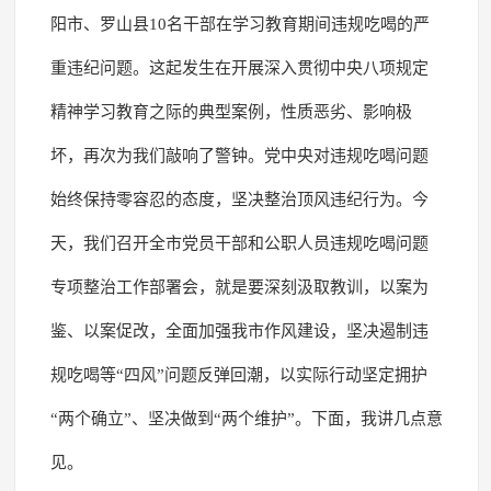
阳市、罗山县10名干部在学习教育期间违规吃喝的严
重违纪问题。这起发生在开展深入贯彻中央八项规定
精神学习教育之际的典型案例，性质恶劣、影响极
坏，再次为我们敲响了警钟。党中央对违规吃喝问题
始终保持零容忍的态度，坚决整治顶风违纪行为。今
天，我们召开全市党员干部和公职人员违规吃喝问题
专项整治工作部署会，就是要深刻汲取教训，以案为
鉴、以案促改，全面加强我市作风建设，坚决遏制违
规吃喝等“四风”问题反弹回潮，以实际行动坚定拥护
“两个确立”、坚决做到“两个维护”。下面，我讲几点意
见。