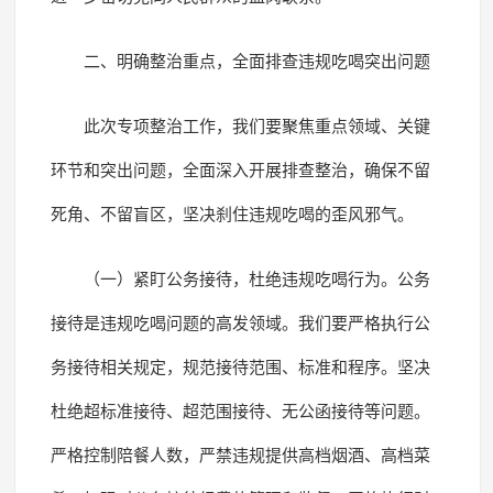
二、明确整治重点，全面排查违规吃喝突出问题
此次专项整治工作，我们要聚焦重点领域、关键
环节和突出问题，全面深入开展排查整治，确保不留
死角、不留盲区，坚决刹住违规吃喝的歪风邪气。
（一）紧盯公务接待，杜绝违规吃喝行为。公务
接待是违规吃喝问题的高发领域。我们要严格执行公
务接待相关规定，规范接待范围、标准和程序。坚决
杜绝超标准接待、超范围接待、无公函接待等问题。
严格控制陪餐人数，严禁违规提供高档烟酒、高档菜