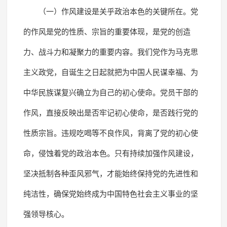
（一）作风建设是关乎政治本色的关键所在。党
的作风是党的性质、宗旨的重要体现，是党的创造
力、战斗力和凝聚力的重要内容。我们党作为马克思
主义政党，自诞生之日起就把为中国人民谋幸福、为
中华民族谋复兴确立为自己的初心使命。党员干部的
作风，直接反映出是否牢记初心使命，是否践行党的
性质宗旨。违规吃喝等不良作风，背离了党的初心使
命，侵蚀着党的政治本色。只有持续加强作风建设，
坚决抵制各种歪风邪气，才能始终保持党的先进性和
纯洁性，确保党始终成为中国特色社会主义事业的坚
强领导核心。