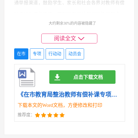
通举报渠道，鼓励学生、家长和社会各界对教师有偿
补课行为进行监督。要加强与相关部门的协作配合，
大约剩余30%的内容被隐藏了
形成整治教师有偿补课的工作合力。
阅读全文
第四，要加强教育引导，提升教师的职业道德水
平。要通过开展师德师风专题教育活动，组织教师学
在市
专项
行动动
动员会
习教育法律法规和教师职业道德规范，引导教师树立
正确的教育观念和职业理想。要加强教师的思想政治
点击下载文档
工作，关心教师的工作和生活，为教师提供良好的工
《在市教育局整治教师有偿补课专项行动动员会上的讲话.doc》
作环境和发展空间，激发教师的工作热情和责任感。
下载本文的Word文档，方便修改和打印
三、强化责任，确保整治教师有偿补课专项行动
推荐度：
取得实效
整治教师有偿补课专项行动涉及面广，任务艰