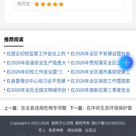
推荐度：
扬伟大建党精神，坚定不移全面从严治党，以党的自
我革命引领社会革命。我们要认真学习领会党的二十
大精神，坚持不懈地推进全面从严治党，努力把党建
推荐阅读
设得更加坚强有力，为中国特色社会主义事业的发展
提供坚强保障。为了全面落实党要管党、全面从严治
在国企纪检监督工作会议上的
在2026年全区平安建设暨社会
讲话
在2026年街道安全生产隐患大
治理工作会议上的讲话
在2026年贯彻落实全区三季度
党的要求，每一位党员同志都要坚定决心、鼓足勇
排查大整治大培训大提升工作部
在2026年纪检工作会议暨“三
重点工作推进会上的讲话
在2026年全区城市基层党建工
气，在法纪方面严格要求自己，毫不松懈。强化法纪
署会上的讲话
化”建设推进会上的讲话
在县委理论中心组习近平党建
作推进会议上的讲话
在2026年全区保密工作暨国家
意识，营造风清气正的氛围，要发扬持之以恒的精
思想专题研讨学习会上的发言材
在2026年全区全国文明城市创
安全教育推进会上的讲话
在2026年高新区第三季度安全
神，保持力度、保持韧性，善始善终、善作善成，不
料汇编5篇
建工作推进会上的讲话
生产工作会议上的讲话
在全县违规吃喝专项整
在中央生态环境保护督
上一篇：
下一篇：
断取得作风建设的新成效。要提升政治素养，深入学
治工作推进会议上的讲话
察组进驻动员会上的表态讲话
习理论政策，做一个坚定的信仰者和忠实的践行者，
Copyright © 2022-2026
金刷子公文网
版权所有
滇ICP备2023002521
号-1
免责申明
网站地图
标签云
加强党性锻炼，在工作中自觉践行党的要求，筑牢思