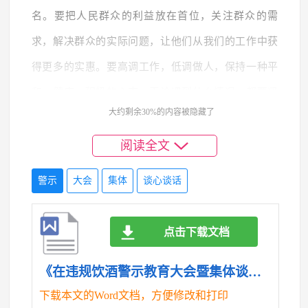
名。要把人民群众的利益放在首位，关注群众的需
求，解决群众的实际问题，让他们从我们的工作中获
得更多的实惠。要高调工作，低调做人，保持一种平
和、健康、积极的心态，无论遇到什么情况，都要坚
大约剩余30%的内容被隐藏了
守自己的原则和底线，不为名利所动，不为权势所
屈。要把精力集中在工作上，认真思考如何为群众多
阅读全文
办事、办好事，用实际行动践行党的宗旨，维护群众
警示
大会
集体
谈心谈话
的利益。
第三，正确认识权力，增强法纪意识，保持勤勉
点击下载文档
尽责，做到忠于职守。党的二十大报告对全面从严治
《在违规饮酒警示教育大会暨集体谈心谈话讲话提纲.doc》
党提出了新的要求，全面建设社会主义现代化国家、
下载本文的Word文档，方便修改和打印
全面推进中华民族伟大复兴，关键在党。我们必须弘