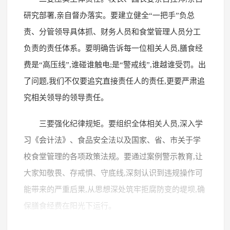
研究部署,亲自督办落实。要建立健全“一把手”负总
责、分管领导具体抓、财务人员和食堂管理人员分工
负责的责任体系。要明确告诉每一位相关人员,膳食经
费是“高压线”,谁碰谁触电;是“警戒线”,谁越谁受罚。出
了问题,我们不仅要追究直接责任人的责任,更要严肃追
究相关领导的领导责任。
三要强化纪律规矩。要组织全体相关人员,深入学
习《会计法》、食品安全法以及国家、省、市关于学
校食堂管理的各项政策法规。要通过案例警示教育,让
大家知敬畏、存戒惧、守底线,深刻认识到违规操作可
能带来的严重后果,从思想深处筑牢拒腐防变的堤坝,确
保膳食经费在阳光下运行。