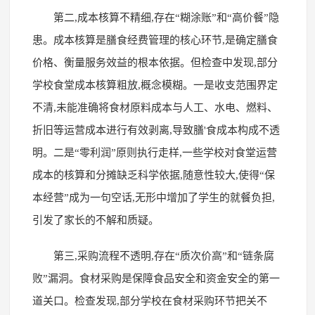
第二,成本核算不精细,存在“糊涂账”和“高价餐”隐
患。成本核算是膳食经费管理的核心环节,是确定膳食
价格、衡量服务效益的根本依据。但检查中发现,部分
学校食堂成本核算粗放,概念模糊。一是收支范围界定
不清,未能准确将食材原料成本与人工、水电、燃料、
折旧等运营成本进行有效剥离,导致膳'食成本构成不透
明。二是“零利润”原则执行走样,一些学校对食堂运营
成本的核算和分摊缺乏科学依据,随意性较大,使得“保
本经营”成为一句空话,无形中增加了学生的就餐负担,
引发了家长的不解和质疑。
第三,采购流程不透明,存在“质次价高”和“链条腐
败”漏洞。食材采购是保障食品安全和资金安全的第一
道关口。检查发现,部分学校在食材采购环节把关不