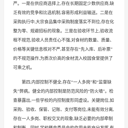
严。一是在供应商选择上,存在长期固定少数供应商,缺
乏有效的竞争和比选机制,容易形成利益输送。二是在
采购执行中,大宗食品集中采购制度落实不到位,存在化
整为零、规避招标的现象。三是在验收环节上,验收流
程不规范,验收人员责任心不强,对食材的数量、质量、
价格等关键信息核对不严,甚至存在“先入库、后补票”
的不规范操作,为质次价高的食材流入校园食堂提供了
可乘之机。
第四,内部控制不健全,存在“一人多岗”和“监督缺
失”弊病。健全的内部控制是防范风险的“防火墙”。检
查暴露出,一些学校的内控制度形同虚设。关键岗位,如
采购、验收、保管、记账、支付等岗位,未能有效分离,
存在一人多岗、职权交叉的现象,缺乏必要的内部牵制
和制衡。同时,学校膳食委员会的作用未能充分发挥,有