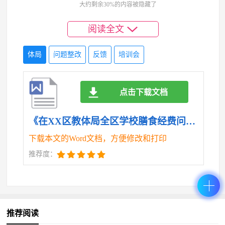
第二,必须坚持问题导向,以动真碰硬的决心抓好问
大约剩余30%的内容被隐藏了
题整改的“后半篇文章”。
阅读全文
发现问题是水平,解决问题是担当。对于专项检查
体局
问题整改
反馈
培训会
发现的问题,以及各单位自查自纠发现的问题,绝不能轻
描淡写、避重就轻,必须以“钉钉子”精神,一项一项整改,
一件一件销号,确保问题清零见底。
点击下载文档
一要建立“清单+台账”的整改机制。会后,各单位要
《在XX区教体局全区学校膳食经费问题整改反馈暨工作推进培训会议上的讲话（精品）.doc》
立即行动起来,对照区教体局反馈的问题清单和自查情
下载本文的Word文档，方便修改和打印
况,逐一梳理,建立详尽的整改台账。这个台账必须做到
推荐度：
“五明确”:明确问题表现、明确问题根源、明确整改目
标、明确责任主体、明确完成时限。要实行挂图作战,
完成一项,销号一项,确保所有问题都有人管、有人盯、
推荐阅读
有结果。