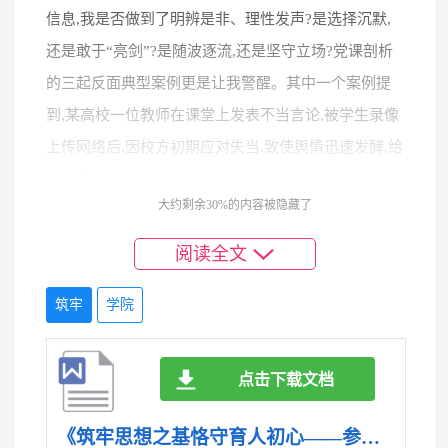
信息,我是否做到了明辨是非、理性发声?是选择沉默,
还是敢于“亮剑”?是随波逐流,还是坚守立场?党课剖析
的三起反面典型案例更是让我警醒。其中一个案例提
到,某高校一位教师在课堂上发表不当言论,被学生录像
上传网络后,因校方初期应对失当,致使舆情迅速发酵,给
学校声誉带来巨大损害。另一个案例则是关于某校在
大约剩余30%的内容被隐藏了
处理学生之间的矛盾时,因信息发布不及时、不透明,导
致网络上谣言四起,小事拖大,最终演变为一场严重的信
阅读全文
任危机。这些鲜活而惨痛的教训揭示了意识形态斗争
筑牢
学院
的严峻性与复杂性,也暴露出一些同志在阵地意识、斗
争精神上的短板。这些案例像一面面镜子,照出了风险,
也照出了责任。我认识到,作为教育工作者,不仅要管好
点击下载文档
自己的言行,更要具备敏锐的政治鉴别力和舆情应对能
《筑牢思想之基恪守育人初心——参加学院意识形态专题党课培训心得体会（精品）.doc》
力,引导学生在纷繁复杂的网络世界里“扣好人生的第一