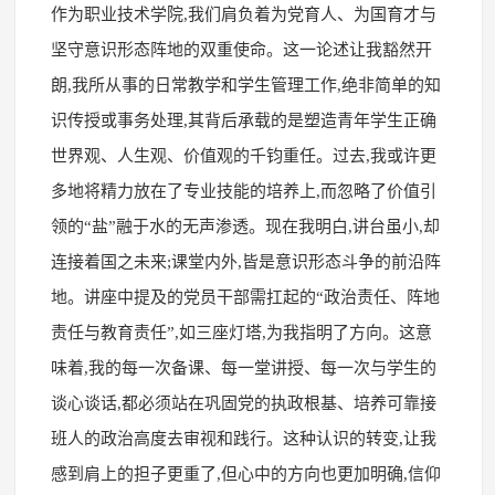
作为职业技术学院,我们肩负着为党育人、为国育才与
坚守意识形态阵地的双重使命。这一论述让我豁然开
朗,我所从事的日常教学和学生管理工作,绝非简单的知
识传授或事务处理,其背后承载的是塑造青年学生正确
世界观、人生观、价值观的千钧重任。过去,我或许更
多地将精力放在了专业技能的培养上,而忽略了价值引
领的“盐”融于水的无声渗透。现在我明白,讲台虽小,却
连接着国之未来;课堂内外,皆是意识形态斗争的前沿阵
地。讲座中提及的党员干部需扛起的“政治责任、阵地
责任与教育责任”,如三座灯塔,为我指明了方向。这意
味着,我的每一次备课、每一堂讲授、每一次与学生的
谈心谈话,都必须站在巩固党的执政根基、培养可靠接
班人的政治高度去审视和践行。这种认识的转变,让我
感到肩上的担子更重了,但心中的方向也更加明确,信仰