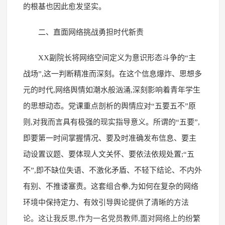
的根基也因此愈发坚实。
二、直面网络挑战勇担时代新责
XX副院长将网络空间定义为意识形态斗争的“主
战场”,这一判断精准而深刻。在这个信息爆炸、思想多
元的时代,网络舆情如潮水般汹涌,深刻影响着青年学生
的思想动态。党课重点剖析的舆情应对“五要五不”原
则,对我而言具有极强的现实指导意义。所谓的“五要”,
即要第一时间掌握情况、要及时准确发布信息、要主
动设置议题、要体现人文关怀、要依法依规处置;“五
不”,即不缺位失语、不激化矛盾、不轻下结论、不内外
有别、不推诿塞责。这套组合拳,为如何在复杂的网络
环境中保持定力、有效引导舆论提供了清晰的方法
论。这让我反思,作为一名党员教师,面对网络上的纷繁