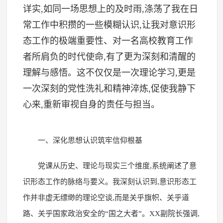
详实,如同一场思想上的及时雨,涤荡了我在日
常工作中积攒的一些模糊认识,让我对意识形
态工作的极端重要性、对一名高校教育工作
者所肩负的时代使命,有了更为深刻和清醒的
理解与感悟。这不仅仅是一次理论学习,更是
一次深刻的党性洗礼和精神淬炼,促使我静下
心来,重新审视自身的责任与担当。
一、深化思想认识筑牢信仰根基
党课从历史、理论与现实三个维度,系统阐述了意
识形态工作的脉络与要义。我深刻认识到,意识形态工
作并非虚无缥缈的理论空谈,而是关乎旗帜、关乎道
路、关乎国家政治安全的“国之大者”。XX副院长强调,