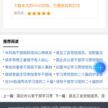
粒扣子”。
下载本文的Word文档，方便修改和打印
推荐度：
三、内化于心外化于行践行初心使命
学习的目的在于应用,思想的提升最终要落实到行
动上。经过这次专题党课的洗礼,我深感不能只停留在
推荐阅读
“深受教育、深受启发”的层面,而必须将所学所思内化
于心、外化于行,真正做到知行合一。XX副院长在党课
水利局干部岗前培训心得体会
县总工会党组成员、挂职副主
筑牢思想之基恪守育人初心
席学习贯彻党的二十届四中全会
国企办公室干部学习贯彻党的
结尾提出的“敢于发声亮剑、切实压实责任、深耕育人
——参加学院意识形态专题党课
参加市委老干部局干部人事档
精神心得体会
二十届四中全会精神心得体会
纪委书记学习贯彻党的二十届
根基”的要求,是我今后努力的方向。首先,要“敢于发声
培训心得体会（精品）
案工作专题培训心得体会（精
政研室副主任参加青年干部培
（精品）
四中全会精神心得体会（精品）
学习贯彻党的二十届四中全会
亮剑”。这意味着在面对错误的思想言论和价值观念时,
品）
训班感悟：虚心学习潜心思考诚
在XX街道传达学习党的二十届
精神的热议反响文案汇编（精）
领导干部学习党的二十届四中
要摒弃“爱惜羽毛”的私心杂念,不做“开明绅士”,理直气
心感悟正心对照
四中全会精神专题会议上的总结
全会精神心得体会
壮地进行批驳和引导,积极弘扬主旋律,传播正能量。其
国企办公室干部学习贯
县总工会党组成员、挂
上一篇：
下一篇：
讲话（精品）
次,要“切实压实责任”。我要将意识形态工作责任制的
彻党的二十届四中全会精神心得
职副主席学习贯彻党的二十届四
各项要求,不折不扣地融入到教育教学和管理服务的全