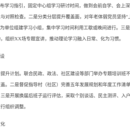
发布学习指引，固定中心组学习研讨时间，做到会前自学、会上
与对照检查。二是分类分层提升覆盖面，对年老体弱党员坚持“上
区为单位组建学习小组，集中学习时间利用工歇或晚间进行。三是结
，组织XX场专题宣讲，推动理论学习融入日常、化为习惯。
建设
力提升计划。联合民政、政法、社区建设等部门举办专题培训班不
盖。二是督促指导村（社区）完善五年发展规划和年度工作清单
。三是开展换届后班子运行评估，采取个别谈话、民主测评、入
进行组织调整。
效化