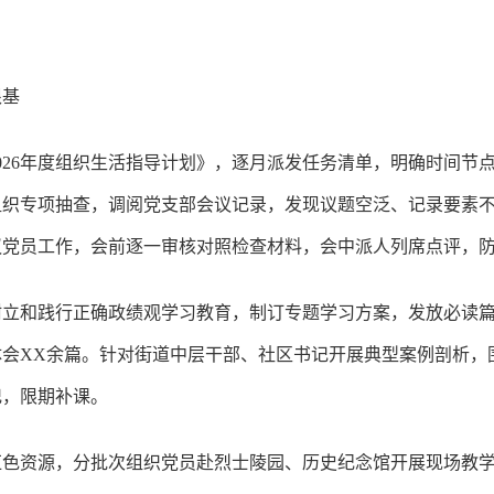
根基
026年度组织生活指导计划》，逐月派发任务清单，明确时间节点
组织专项抽查，调阅党支部会议记录，发现议题空泛、记录要素
议党员工作，会前逐一审核对照检查材料，会中派人列席点评，
树立和践行正确政绩观学习教育，制订专题学习方案，发放必读篇
会XX余篇。针对街道中层干部、社区书记开展典型案例剖析，围
记，限期补课。
红色资源，分批次组织党员赴烈士陵园、历史纪念馆开展现场教