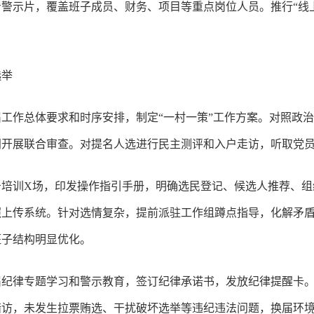
警示片，覆盖班子成员、财务、项目等重点岗位人员。推行“线
选举
工作总体要求和时序安排，制定“一村一策”工作方案。对照政
门开展联合审查。对提名人选进行民主测评和入户走访，听取党
务培训X场，印发操作指引手册，明确选民登记、候选人推荐、组
照上传系统。针对选情复杂，提前派驻工作组蹲点指导，化解矛
班子结构明显优化。
纪律专题学习和警示教育，签订纪律承诺书，发放纪律提醒卡。
暗访，未发生拉票贿选、干扰破坏选举等违纪违法问题，换届环