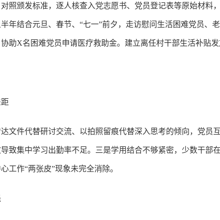
对照颁发标准，逐人核查入党志愿书、党员登记表等原始材料，精
半年结合元旦、春节、“七一”前夕，走访慰问生活困难党员、
，协助X名困难党员申请医疗救助金。建立离任村干部生活补贴发
差距
传达文件代替研讨交流、以拍照留痕代替深入思考的倾向，党员
散导致集中学习出勤率不足。三是学用结合不够紧密，少数干部
心工作“两张皮”现象未完全消除。
强