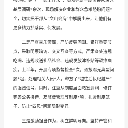
报8项。建立“一线工作法”，局领导班子成员带队深入
基层调研*余次，现场解决企业和群众急难愁盼问题*
个，切实把干部从“文山会海”中解脱出来，让他们有
更多精力抓落实、促发展。
二是严查享乐奢靡，严防反弹回潮。紧盯重要节
点，采取明察暗访、交叉互查等方式，严肃查处违规
吃喝、违规收送礼品礼金、违规发放津补贴等顽瘴痼
疾。上半年，开展专项监督检查*次，通报曝光典型问
题*起，处理相关人员*人，释放了“越往后执纪越严”
的强烈信号。同时，注重从制度层面堵塞漏洞，修订
完善公务接待、差旅费管理等制度*项，扎紧制度笼
子，防止“四风”问题隐形变异。
三是激励担当作为，树立鲜明导向。坚持严管和