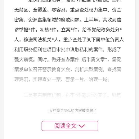
无禁区、全覆盖、零容忍，重点查处权力集中、资金
密集、资源富集领域的腐败问题。上半年，共收到信
访举报*件，初核*件，立案*件，给予党纪政务处分*
人，移送司法机关*人。重点查处了某下属单位负责人
利用职务便利在项目审批中谋取私利的案件，形成了
强大震慑。同时，做好查办案件“后半篇文章”，督促
案发单位召开警示教育大会，剖析典型案例，查找管
理漏洞，实现查处一案、警示一片、治理一域。
二是完善制度机制，扎牢“不能腐”的笼子。聚焦
权力运行的关键环节，深化体制机制改革，压缩权力
大约剩余30%的内容被隐藏了
寻租空间。针对“十五五”规划实施中可能出现的新风
险点，全面梳理廉政风险点*余个，制定防控措施*余
阅读全文
条。推行“阳光政务”，依托数字化平台，将项目审