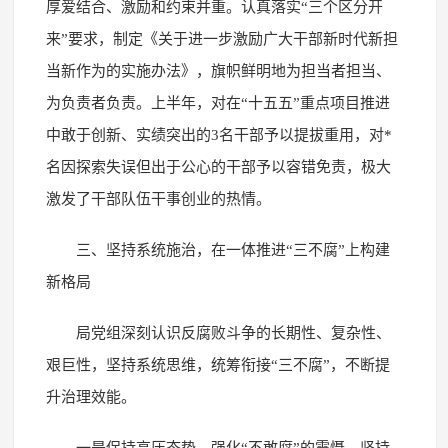
厚爱结合、激励和约束并重。认真落实“三个区分开
来”要求，制定《关于进一步激励广大干部新时代新担
当新作为的实施办法》，旗帜鲜明地为担当者担当、
为负责者负责。上半年，对在“十五五”重点项目推进
中敢于创新、实绩突出的3名干部予以提拔重用，对*
名因探索失误但出于公心的干部予以容错免责，极大
激发了干部队伍干事创业的热情。
三、坚持系统施治，在一体推进“三不腐”上构建
新格局
局党组深刻认识反腐败斗争的长期性、复杂性、
艰巨性，坚持系统思维，统筹衔接“三不腐”，不断提
升治理效能。
一是保持高压态势，强化“不敢腐”的震慑。坚持