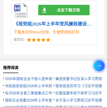
批、资金使用、政府采购等全过程公开透明运行，让
点击下载文档
权力在阳光下运行。建立健全内控机制，加强对“一把
手”和领导班子的监督，完善“三重一大”决策制度，确
《局党组2026年上半年党风廉政建设和反腐败工作总结.doc》
保权力规范有序运行。
下载本文的Word文档，方便修改和打印
三是加强廉洁教育，增强“不想腐”的自觉。坚持
推荐度：
教育在先、预防在前，打造具有行业特色的廉洁文化
品牌。上半年，举办“清廉机关”建设推进会，开展“家
风助廉”活动，组织观看警示教育片《永远吹冲锋号》
推荐阅读
等*部，参观廉政教育基地*次，覆盖全体干部职工。
创新教育形式，利用微信公众号推送“指尖上的廉政
2026年国有企业干部入党申请
集团党委书记在深入学习贯彻
课”*期，发送廉政提醒短信*余条，让廉洁理念入脑入
书
市民政局党组2026年上半年抓
习近平党建思想专题研讨会上的
税务局党员学习《习近平党建
基层党建工作总结
在2026年全县三季度重点工作
讲话
文选》第一卷、第二卷感悟
纪委监委年轻干部学习习近平
心。特别是结合年轻干部成长规律，实施“青廉工
推进会上的讲话
国有企业党委2026年上半年意
党建思想交流发言提纲
关于深入学习贯彻习近平党建
程”，通过导师帮带、廉政谈话等形式，扣好廉洁从政