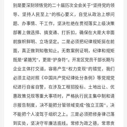
别是要深刻领悟党的二十届历次全会关于“坚持党的领
导、坚持人民至上”的核心要义，自觉从政治上想问
题、办事情、干工作，坚决杜绝在贯彻落实上级决策
部署上做选择、搞变通、打折扣，确保在大是大非面
前旗帜鲜明、立场坚定。二是必须把纪律规矩挺在前
面，真正做到知敬知止。无数案例证明，纪律和规矩
既是“紧箍咒”，更是“护身符”。开发区党员干部长期与
企业主体打交道，容易产生“权力变现”的错觉，我们
必须主动对照《中国共产党纪律处分条例》等党规党
纪进行自省自警，在涉及工程招投标、土地出让、优
惠政策兑现等重大事项时，严格执行民主集中制和请
示报告制度，决不能把分管领域变成“独立王国”，决
不能把个人凌驾于组织之上。三是必须把修身律己落
到实处，坚决守牢廉洁底线。常修为政之德，常思贪