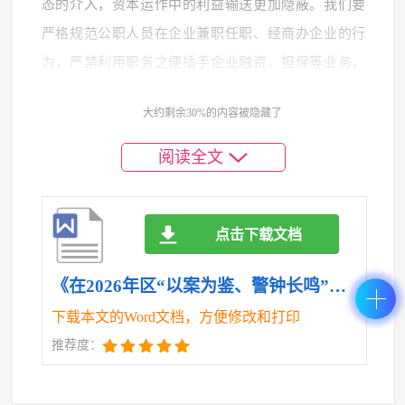
态的介入，资本运作中的利益输送更加隐蔽。我们要
严格规范公职人员在企业兼职任职、经商办企业的行
为，严禁利用职务之便插手企业融资、担保等业务，
建立公职人员投资入股企业和重大资金往来的定期报
大约剩余30%的内容被隐藏了
告制度，时刻警惕和防范金融风险与廉政风险相互交
织引发的系统性风险。
阅读全文
（三）聚焦政商交往，坚决斩断利益输送“明来暗
往”链条。一是必须厘清政商交往的“亲清”界限。开发
点击下载文档
区公职人员处于服务企业的第一线，与企业老板打交
道是常态。我们要深入贯彻落实政商交往正负面清
《在2026年区“以案为鉴、警钟长鸣”全面从严治党暨警示教育大会上的讲话.doc》
单，既要主动靠前服务、坦荡真诚同企业交往，切实
下载本文的Word文档，方便修改和打印
为企业纾困解难，又要在涉及审批、政策、资金等敏
推荐度：
感事项时，坚决做到清白纯洁、公私分明，决不允许
利用职务影响为企业和个人谋取不正当利益，坚决防