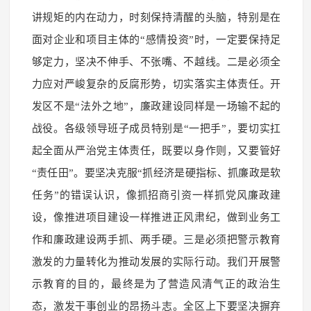
讲规矩的内在动力，时刻保持清醒的头脑，特别是在
面对企业和项目主体的“感情投资”时，一定要保持足
够定力，坚决不伸手、不张嘴、不越线。二是必须全
力应对严峻复杂的反腐形势，切实落实主体责任。开
发区不是“法外之地”，廉政建设同样是一场输不起的
战役。各级领导班子成员特别是“一把手”，要切实扛
起全面从严治党主体责任，既要以身作则，又要管好
“责任田”。要坚决克服“抓经济是硬指标、抓廉政是软
任务”的错误认识，像抓招商引资一样抓党风廉政建
设，像推进项目建设一样推进正风肃纪，做到业务工
作和廉政建设两手抓、两手硬。三是必须把警示教育
激发的力量转化为推动发展的实际行动。我们开展警
示教育的目的，最终是为了营造风清气正的政治生
态，激发干事创业的昂扬斗志。全区上下要坚决摒弃