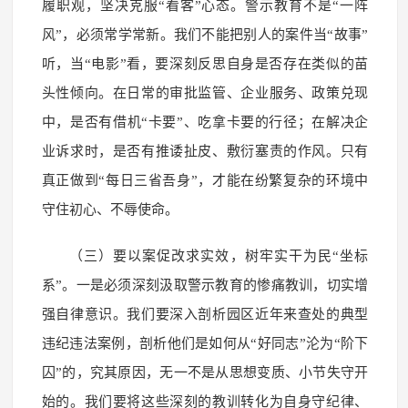
履职观，坚决克服“看客”心态。警示教育不是“一阵
风”，必须常学常新。我们不能把别人的案件当“故事”
听，当“电影”看，要深刻反思自身是否存在类似的苗
头性倾向。在日常的审批监管、企业服务、政策兑现
中，是否有借机“卡要”、吃拿卡要的行径；在解决企
业诉求时，是否有推诿扯皮、敷衍塞责的作风。只有
真正做到“每日三省吾身”，才能在纷繁复杂的环境中
守住初心、不辱使命。
（三）要以案促改求实效，树牢实干为民“坐标
系”。一是必须深刻汲取警示教育的惨痛教训，切实增
强自律意识。我们要深入剖析园区近年来查处的典型
违纪违法案例，剖析他们是如何从“好同志”沦为“阶下
囚”的，究其原因，无一不是从思想变质、小节失守开
始的。我们要将这些深刻的教训转化为自身守纪律、