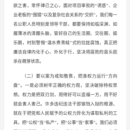
欲之害，常怀律己之心，面对项目审批的“诱惑”、企
业老板的“围猎”以及复杂社会关系的“交织”，我们每一
名公职人员特别是领导干部，都要保持如临深渊、如
履薄冰的清醒头脑，管好自己的生活圈、交往圈、娱
乐圈，时刻警惕“温水煮青蛙”式的拉拢腐蚀，真正把
廉洁自律内化于心、外化于行，坚决将腐败的苗头扼
杀在萌芽状态。
（二）要以案为戒知敬畏，把准权力运行“方向
盘”。一是必须树牢正确的权力观，坚决破除特权思
想。权力是把双刃剑，用得好可以造福一方，用不好
就会害人害己。许多违纪违法干部锒铛入狱的根源，
就在于把党和人民赋予的公权力异化为谋取私利的工
具，把“公权”当“私产”，把“公事”当“家事”。我们必须