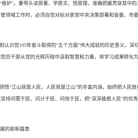
“两个维护”。要带头读原著、学原文、悟原理，准确把握贯穿其中
年分管领域工作时，必须自觉对标对表党中央决策部署和省委、市
深刻认识党105年奋斗取得的“五个方面”伟大成就的历史意义，
门党员干部从党的光辉历程中汲取智慧和力量，将学习成果转化
。
领悟“江山就是人民，人民就是江山”的丰富内涵，始终把人民放
坚持问需于民、问计于民、问效于民，把“深深植根人民”的优
发展的崭新篇章