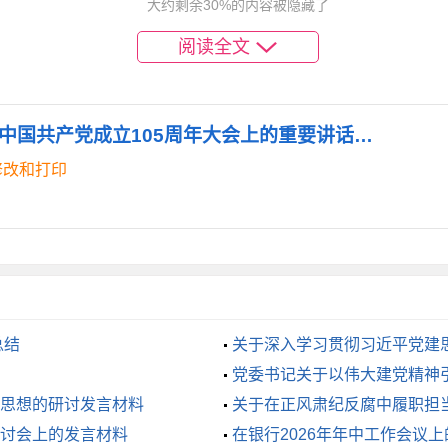
大约剩余30%的内容被隐藏了
落实安全生产责任制，深入开展重点行业领域隐患排查整治，坚
和规范群众诉求表达、利益协调、权益保障通道，有效化解社会
阅读全文
。坚持“以人民为中心”的发展思想，将更多财力、物力投向民生
《学习习近平同志在庆祝中国共产党成立105周年大会上的重要讲话精神研讨发言.doc》
务投入，提升服务质量和可及性。扎实做好就业促进工作，重点
修改和打印
民生底线。加强生态文明建设，打好污染防治攻坚战，让天更蓝
重任的过硬本领
”习近平同志强调，必须持之以恒推进全面从严治党。学习贯彻
总结
关于深入学习贯彻习近平党建
党委书记关于以伟大建党精神
思想的研讨发言材料
关于在正风肃纪反腐中履职担
讨会上的发言材料
在银行2026年年中工作会议
治建设摆在首位，严守党的政治纪律和政治规矩，自觉在思想上