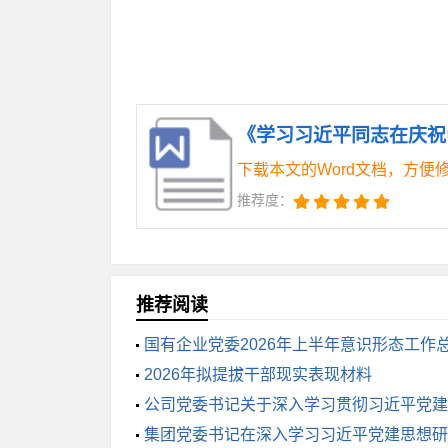
领域风险。二是守牢安全生产底线。严格
定。坚持和发展新时代“枫桥经验”，畅通
3.增进民生福祉，共享现代化建设成果
续加大教育、医疗、养老、托育等公共服
下载本文的Word文档，方便
业。健全多层次社会保障体系，兜牢基本
推荐度：
感、幸福感、安全感。
三、以“自我革命”的精神，淬炼堪当
推荐阅读
“注重强健自身，始终充满生机活力。
国有企业党委2026年上半年意识形态工作
2026年拟提拔干部现实表现材料
风和能力扛起时代重任。
公司党委书记关于深入学习贯彻习近平党建
集团党委书记在深入学习习近平党建思想研
1.锤炼过硬政治能力。始终把党的政