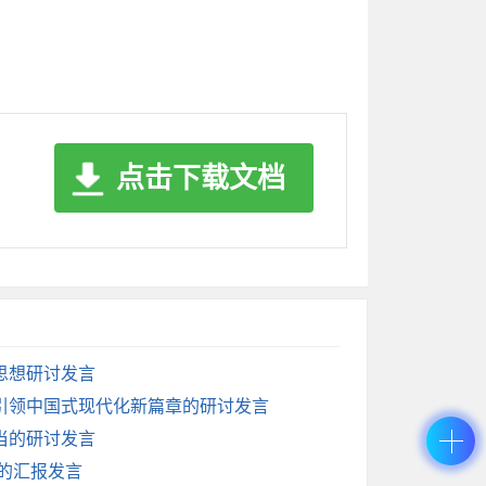
决遏制重特大事故发生。三是维护社会和谐稳
矛盾。扎实做好防汛抗旱、防灾减灾等工作。
领域。2026年要着力办好一批民生实事：持
抓好高校毕业生、农民工、退役军人等群体就
点击下载文档
、山更绿、水更清，不断提升人民群众的获得
讲话精神，根本在于加强自身建设，以过硬作
思想研讨发言
引领中国式现代化新篇章的研讨发言
当的研讨发言
上的汇报发言
政治上行动上同党中央保持高度一致。在分管