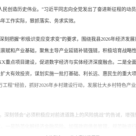
人民创造历史伟业。”习近平同志向全党发出了奋进新征程的动
26年工作实际，狠抓落实、务求实效。
深刻把握“积极识变应变求变”的要求，围绕我县2026年经济
禀赋和产业基础，聚焦主导产业延链补链强链，积极培育战略性新
XX重点项目建设，促进数字经济与实体经济深度融合。二是全
极扩大有效投资，谋划实施一批打基础、利长远、惠民生的重大
万工程”经验，抓好2026年乡村建设行动，发展壮大乡村特色产
。深刻领会“必须积极应对前进道路上的风险挑战”的告诫，增强
弦。一是防范化解经济金融风险。加强政府债务管理，规范融资