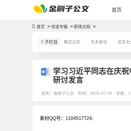
首页
>
>
>
首页
优选专辑
职场文档
子栏目
每日公文
天天金句
范文大
学习习近平同志在庆祝
研讨发言
发布：金刷子公文
时间：2026-07-08
字数：2
素材QQ号：1104517724;