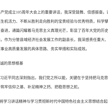
产党成立105周年大会上的重要讲话，我深受鼓舞、倍感振奋。
葆生机活力、不断从胜利走向胜利的宝贵经验与优秀特质，科学
人奋进，通篇闪耀着马克思主义真理光芒，彰显了百年大党的历
力。作为分管县域经济社会发展工作的副县长，我深感责任重大
各项事业高质量发展的具体思路、务实举措和实际成效。
忠诚的思想根基
”习近平同志深刻指出，我们党之所以能，关键在于坚持把马克
于筑牢信仰之基、补足精神之钙、把稳思想之舵。
须将学习讲话精神与学习贯彻新时代中国特色社会主义思想结合起