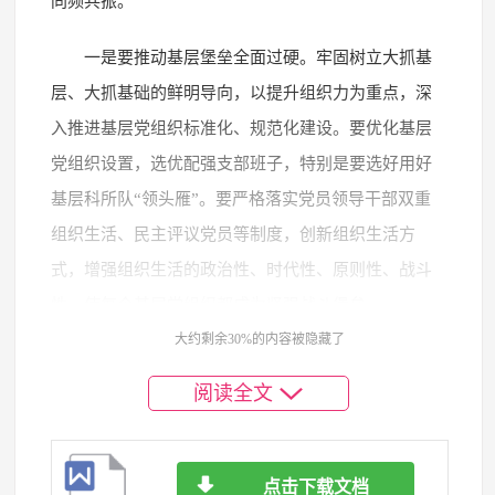
同频共振。
一是要推动基层堡垒全面过硬。牢固树立大抓基
层、大抓基础的鲜明导向，以提升组织力为重点，深
入推进基层党组织标准化、规范化建设。要优化基层
党组织设置，选优配强支部班子，特别是要选好用好
基层科所队“领头雁”。要严格落实党员领导干部双重
组织生活、民主评议党员等制度，创新组织生活方
式，增强组织生活的政治性、时代性、原则性、战斗
性，使每个基层党组织都成为坚强战斗堡垒。
大约剩余30%的内容被隐藏了
二是要推动党建业务深度融合。坚决克服党建和
阅读全文
业务“两张皮”现象，找准党建工作与维护国家安全、
社会稳定、人民安宁等主责主业的结合点、着力点。
要坚持以党建为引领，把党组织的政治优势、组织优
点击下载文档