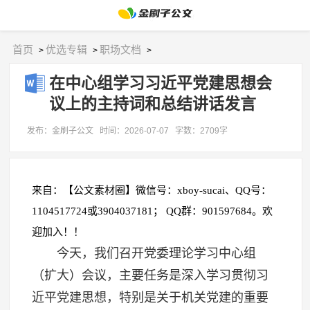
首页
优选专辑
职场文档
>
>
>
在中心组学习习近平党建思想会
议上的主持词和总结讲话发言
发布：金刷子公文
时间：2026-07-07
字数：2709字
来自：【公文素材圈】微信号：xboy-sucai、QQ号：
1104517724或3904037181； QQ群：901597684。欢
迎加入！！
今天，我们召开党委理论学习中心组
（扩大）会议，主要任务是深入学习贯彻习
近平党建思想，特别是关于机关党建的重要