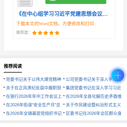
势转化为维护安全稳定的强大动能。要围绕打击犯
罪、治安防控、服务群众、规范执法等中心工作设立
《在中心组学习习近平党建思想会议上的主持词和总结讲话发言.doc》
党员先锋岗、组建党员突击队，引导广大党员民警在
下载本文的Word文档，方便修改和打印
急难险重任务中亮身份、当先锋、作表率。
推荐度：
三是要推动群众路线走深走实。牢记“人民公安为
人民”的初心使命，坚持以人民为中心的发展思想，把
党建工作成效体现在回应人民群众新期待、新要求
推荐阅读
上。要深化“我为群众办实事”实践活动长效机制，持
党委书记关于以伟大建党精神
公司党委书记关于深入学习贯
续推出更多便民利企举措，不断优化营商环境。要坚
引领中国式现代化新篇章的研讨
关于在正风肃纪反腐中履职担
彻习近平党建思想的研讨发言材
集团党委书记在深入学习习近
持和发展新时代“枫桥经验”，深化“百万警进千万家”活
发言
当的研讨发言
在银行2026年年中工作会议上
料
平党建思想研讨会上的发言材料
在2026年全县化解历史矛盾维
动，用心用情用力解决群众急难愁盼问题，不断提升
的汇报发言
在2026年街道“安全生产月”总
护群众利益工作专班调度推进会
关于作风建设暨纠治形式主义
人民群众的获得感、幸福感、安全感。
结复盘暨隐患整改攻坚推进会上
在2026年全镇基层党组织书记
议上的讲话
官僚主义专项自查整改工作报告
区委书记在2026年全区群众身
的讲话
抓基层党建工作述职评议会上的
边不正之风和腐败问题集中整治
三、突出从严治警，持续净化政治生态，锻造过