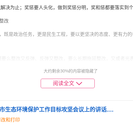
解决为止；奖惩要人头化，做到奖惩分明，奖和惩都要落实到个
整改
，既是政治任务，更是民生工程，要以更坚决的态度、更有力的
保问题要么整改又反弹、反弹又整改，要么长期拖延整改，又或者
”中走不出去。究其根源就是思想出了问题、心态松了劲儿。各
大约剩余30%的内容被隐藏了
责的就要担，该联合推进的就要协调配合，决不能有丝毫懈怠，
阅读全文
单制+责任制+时限制+销号制”,倒排进度、精准科学、依法依规推
《市直机关工委书记在全市生态环境保护工作目标攻坚会议上的讲话.doc》
结合，举一反三抓好生态环境问题排查整治，继续坚持调度通报、约
修改和打印
紧压实问题整改的主体责任和行业监管责任，推动督察反馈问题