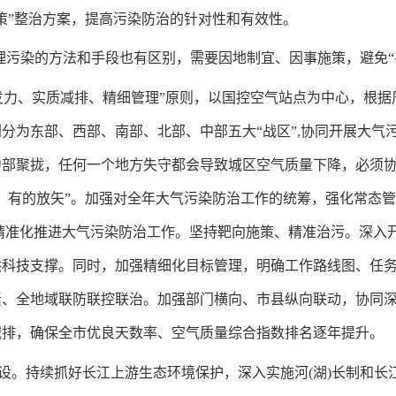
策”整治方案，提高污染防治的针对性和有效性。
治理污染的方法和手段也有区别，需要因地制宜、因事施策，避免“
发力、实质减排、精细管理”原则，以国控空气站点为中心，根据周
新区划分为东部、西部、南部、北部、中部五大“战区”,协同开展大
部聚拢，任何一个地方失守都会导致城区空气质量下降，必须协
，有的放矢”。加强对全年大气污染防治工作的统筹，强化常态
精准化推进大气污染防治工作。坚持靶向施策、精准治污。深入
科技支撑。同时，加强精细化目标管理，明确工作路线图、任务
素、全地域联防联控联治。加强部门横向、市县纵向联动，协同
减排，确保全市优良天数率、空气质量综合指数排名逐年提升。
设。持续抓好长江上游生态环境保护，深入实施河(湖)长制和长