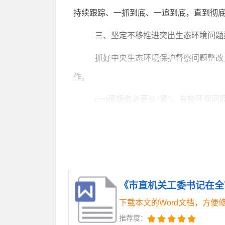
持续跟踪、一抓到底、一追到底，直到彻底
三、坚定不移推进突出生态环境问题
抓好中央生态环境保护督察问题整改
作。
(一)思想务必要从“紧”。有些环
复提反复督反复存在，在恶性循环的“大坑
服务，从政治上工作上拎清责任，该担主
完成。
(二)措施务必要过“细”。落实“清
功、走过场。坚持“当下改”与“长久立”相
下载本文的Word文档，方便
查暗访、拍摄专题片等长效机制，不断压
推荐度：