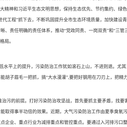
十大精神和习近平生态文明思想，保持生态优先、节约集约、绿
世代工程”抓下去，不断巩固提升全市生态环境质量，加快建设青
晰、责任明确的责任体系，推动“党政同责、一岗双责”和“三管
作格局。
低水平上的提升，污染防治工作犹如滚石上山，不进则退。尤其
能胡子眉毛一把抓，搞“大水漫灌”,要把好钢用在刀刃上，把精
精准治污的前提。打好污染防治攻坚战，首先要抓主要矛盾，找要
才能取得事半功倍的效果。近期，大气污染防治工作由夏季臭氧
重点企业、重点行业为减排重点和管控重点。要通过入河排污口