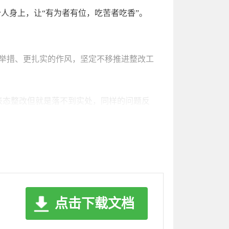
人身上，让“有为者有位，吃苦者吃香”。
举措、更扎实的作风，坚定不移推进整改工
光表态整改但就是落不到实处，同样的问题反
地区各部门一定要主动思考、主动站位、主动
对今年要完成的整改问题，务必保质保量按时
进整改，坚决杜绝排查整治工作喊口号、务虚
点击下载文档
见约谈、“四色四书”预警、“四不两直”暗
按时整改销号。