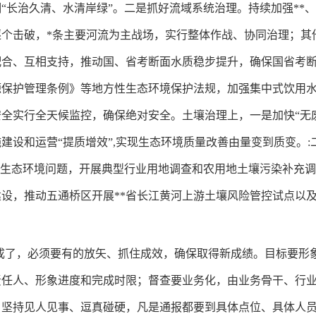
长治久清、水清岸绿”。二是抓好流域系统治理。持续加强**、*
个击破，*条主要河流为主战场，实行整体作战、协同治理；其
合、互相支持，推动国、省考断面水质稳步提升，确保国省考断面
源保护管理条例》等地方性生态环境保护法规，加强集中式饮用
全实行全天候监控，确保绝对安全。土壤治理上，一是加快“无废
建设和运营“提质增效”,实现生态环境质量改善由量变到质变。
库生态环境问题，开展典型行业用地调查和农用地土壤污染补充
设，推动五通桥区开展**省长江黄河上游土壤风险管控试点以及
成了，必须要有的放矢、抓住成效，确保取得新成绩。目标要形象
责任人、形象进度和完成时限；督查要业务化，由业务骨干、行
，坚持见人见事、逗真碰硬，凡是通报都要到具体点位、具体人