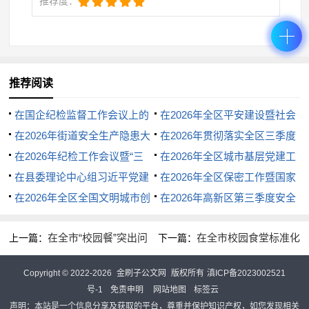
法。二是加强应急演练。要定期组织开展森林火灾应
推荐度：
急演练，模拟火灾发生场景，检验和提高各部门之间
的协同配合能力、应急处置能力和扑火实战能力。通
过演练，及时发现问题，总结经验教训，不断完善应
推荐阅读
急预案和应急处置机制。三是做好应急准备。要加强
在国企纪检监督工作会议上的
在2026年全区平安建设暨社会
森林防火物资储备和管理，定期对扑火机具、装备进
讲话
在2026年街道安全生产隐患大
治理工作会议上的讲话
在2026年贯彻落实全区三季度
行维护保养，确保物资充足、装备完好。要加强森林
排查大整治大培训大提升工作部
在2026年纪检工作会议暨“三
重点工作推进会上的讲话
在2026年全区城市基层党建工
署会上的讲话
化”建设推进会上的讲话
在县委理论中心组习近平党建
作推进会议上的讲话
在2026年全区保密工作暨国家
防火队伍建设，充实专业扑火力量，提高扑火队员的
思想专题研讨学习会上的发言材
在2026年全区全国文明城市创
安全教育推进会上的讲话
在2026年高新区第三季度安全
业务素质和技能水平。要严格落实24小时值班和领导
料汇编5篇
建工作推进会上的讲话
生产工作会议上的讲话
带班制度，确保信息畅通，一旦发生火灾，能够迅速
在全市“校园餐”突出问
在全市校园食堂标准化
上一篇：
下一篇：
报告、及时处置。
题专项整治工作推进会上的讲话
建设会议上的讲话
Copyright © 2022-2026
金刷子公文网
版权所有
滇ICP备2023002521
三、加强领导，落实责任，确保春季森林防火工
号-1
免责申明
网站地图
标签云
声明：本站是一个信息分享及获取的平台，尊重并保护知识产权，如您发现相关