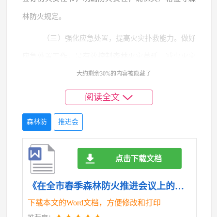
林防火规定。
（三）强化应急处置，提高火灾扑救能力。做好
应急处置工作，是有效控制森林火灾蔓延、减少火灾
损失的关键。要进一步完善应急预案，加强应急演
大约剩余30%的内容被隐藏了
练，提高应急处置能力，确保一旦发生森林火灾，能
阅读全文
够迅速反应、科学扑救，做到“打早、打小、打了”。
森林防
推进会
一是完善应急预案。各级各部门要结合实际，进一步
修订完善森林火灾应急预案，细化应急处置流程，明
点击下载文档
确各部门职责分工，确保预案的科学性、实用性和可
操作性。要加强对预案的学习培训，使各级指挥人员
《在全市春季森林防火推进会议上的讲话.doc》
和扑火队员熟悉预案内容，掌握应急处置程序和方
下载本文的Word文档，方便修改和打印