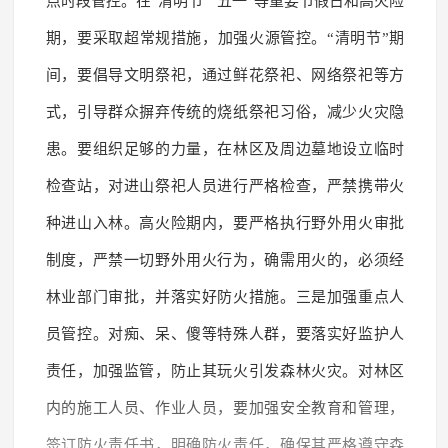
点时段管控。在“清明节”“五一”等重要节假日和高火险
期，要采取超常规措施，加强火源管控。“清明节”期
间，要倡导文明祭祀，通过鲜花祭祀、网络祭祀等方
式，引导群众摒弃传统的烧纸祭祀习俗，减少火灾隐
患。要组织足够的力量，在林区及周边墓地设立临时
检查站，对进山祭祀人员进行严格检查，严禁携带火
种进山入林。高火险期内，要严格执行野外用火审批
制度，严禁一切野外用火行为，确需用火的，必须经
林业部门审批，并落实好防火措施。三是加强重点人
员管控。对痴、呆、傻等特殊人群，要落实好监护人
责任，加强监管，防止其玩火引发森林火灾。对林区
内的施工人员、作业人员，要加强安全教育和管理，
签订防火责任书，明确防火责任，确保其严格遵守森