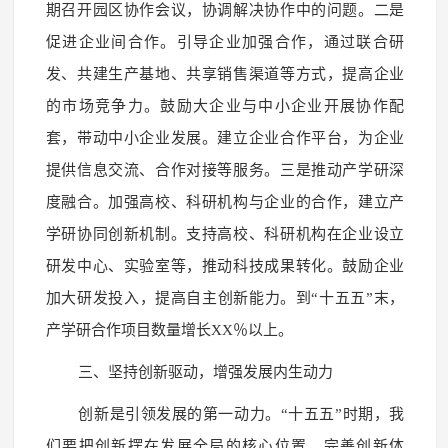
期召开园区协作会议，协调解决协作中的问题。二是
促进企业间合作。引导企业加强合作，通过联合研
发、共建生产基地、共享销售渠道等方式，提高企业
的市场竞争力。鼓励大企业与中小企业开展协作配
套，带动中小企业发展。建立企业合作平台，为企业
提供信息交流、合作对接等服务。三是推动产学研深
度融合。加强高校、科研机构与企业的合作，建立产
学研协同创新机制。支持高校、科研机构在企业设立
研发中心、实验室等，推动科技成果转化。鼓励企业
加大研发投入，提高自主创新能力。到“十五五”末，
产学研合作项目数量增长XX％以上。
三、坚持创新驱动，增强发展内生动力
创新是引领发展的第一动力。“十五五”时期，我
们要把创新摆在发展全局的核心位置，完善创新体