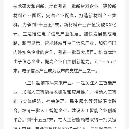
技术研发和创新，培育引进一批新材料企业。建设新
材料产业园区，完善产业配套，打造新材料产业集
群。力争到“十五五”末，新材料产业产值突破XX亿
元。三是推进电子信息产业发展。加快发展集成电
路、新型显示、智能终端等电子信息产业，加强与国
内外知名企业的合作，引进一批重大项目。培育本地
电子信息企业，提高产业自主创新能力。到“十五五”
末，电子信息产业成为我市的支柱产业之一。
（三）超前布局未来产业。一是关注人工智能产
业。加强人工智能技术研发和应用推广，推动人工智
能与实体经济、社会治理、民生服务等领域深度融
合。培育一批人工智能企业，建设人工智能产业创新
平台。到“十五五”末，在人工智能领域取得一批关键
技术突破，产业规模达到XX亿元以上。二是探索量子