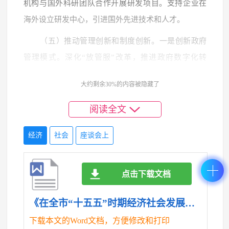
机构与国外科研团队合作开展研发项目。支持企业在
海外设立研发中心，引进国外先进技术和人才。
（五）推动管理创新和制度创新。一是创新政府
管理模式。深化“放管服”改革，推进政府数字化转
型，提高政府服务效能。建立健全政府决策机制，提
大约剩余30%的内容被隐藏了
高决策的科学性和民主性。加强政府绩效管理，提高
政府工作质量和效率。二是创新产业发展制度。完善
阅读全文
产业政策体系，根据产业发展需求，及时调整优化产
经济
社会
座谈会上
业政策。建立产业发展风险预警机制，防范产业发展
风险。加强产业用地、用电、用气等要素保障制度创
新。三是创新社会治理制度。完善社会矛盾纠纷多元
点击下载文档
化解机制，加强社会治安综合治理，提高社会治理水
《在全市“十五五”时期经济社会发展座谈会上的讲话.doc》
平。推进社区治理创新，提高社区服务能力。加强社
下载本文的Word文档，方便修改和打印
会组织培育和管理，发挥社会组织在社会治理中的作