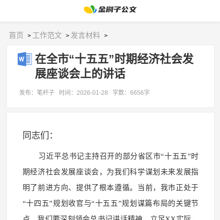
首页
工作范文
发言材料
>
>
>
在全市“十五五”时期经济社会发
展座谈会上的讲话
发布：笔杆子
时间：2026-01-28
字数：6656字
同志们：
习近平总书记主持召开的部分省区市“十五五”时
期经济社会发展座谈会，为我们科学谋划未来发展指
明了前进方向、提供了根本遵循。当前，我市正处于
“十四五”规划收官与“十五五”规划谋篇布局的关键节
点，我们要深刻领会总书记讲话精神，立足XX实际，