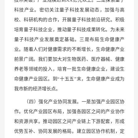
科技产业。密切关注量子科技发展动态，加强与高
校、科研机构的合作，开展量子科技前沿研究。积极
培育量子科技企业，推动量子科技成果转化。为未来
量子科技产业发展奠定基础。三是布局生命健康产
业。随着人们对健康需求的不断增长，生命健康产业
前景广阔。我们要加大对生物医药、医疗器械、健康
养老等领域的投入，培育一批生命健康企业，建设生
命健康产业园区。到“十五五”末，生命健康产业成为
我市新的经济增长点。
（四）强化产业协同发展。一是加强产业园区协
作。优化产业园区布局，加强各园区之间的产业协作
和资源共享。推动园区之间产业链上下游配套，形成
优势互补、协同发展的格局。建立园区协作机制，定