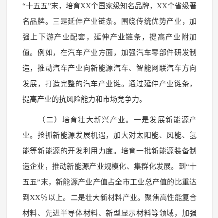
“十五五”末，培育XX个国家级知名品牌，XX个省级著
名品牌。三是延伸产业链条。围绕传统优势产业，加
强上下游产业配套，延伸产业链条，提高产业附加
值。例如，在汽车产业方面，加强汽车零部件研发制
造，推动汽车产业向新能源汽车、智能网联汽车方向
发展，打造完整的汽车产业链。通过延伸产业链条，
提高产业的抗风险能力和市场竞争力。
（二）培育壮大新兴产业。一是发展新能源产
业。抢抓新能源发展机遇，加大对太阳能、风能、氢
能等新能源的开发利用力度。培育一批新能源装备制
造企业，推动新能源产业规模化、集群化发展。到“十
五五”末，新能源产业产值占全市工业总产值的比重达
到XX％以上。二是壮大新材料产业。聚焦高性能复合
材料、先进半导体材料、新型显示材料等领域，加强