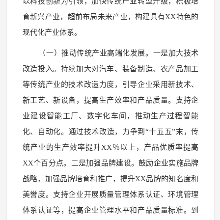
以科技创新为引领，加快传统产业转型升级，积极培
育新兴产业，超前布局未来产业，构建具有XX特色的
现代化产业体系。
（一）推动传统产业高端化发展。一是加大技术
改造投入。持续加大对汽车、装备制造、农产品加工
等传统产业的技术改造力度，引导企业采用新技术、
新工艺、新设备，提高生产效率和产品质量。支持企
业建设智能工厂、数字化车间，推动生产过程智能
化、自动化。通过技术改造，力争到“十五五”末，传
统产业的生产效率提升XX％以上，产品优质率提高
XX个百分点。二是加强品牌建设。鼓励企业实施品牌
战略，加强品牌培育和推广，提升XX品牌的知名度和
美誉度。支持企业开展质量管理体系认证、环境管理
体系认证等，提高企业管理水平和产品质量标准。到