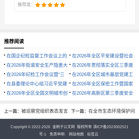
推荐度：
用。
四、增进民生福祉，提升人民生活品质
发展的最终目的是为了人民。“十五五”时期，我
们要始终坚持以人民为中心的发展思想，在发展中保
推荐阅读
障和改善民生，让改革发展成果更多更公平惠及全体
在国企纪检监督工作会议上的
在2026年全区平安建设暨社会
人民，不断提升人民群众的获得感、幸福感、安全
讲话
在2026年街道安全生产隐患大
治理工作会议上的讲话
在2026年贯彻落实全区三季度
感。
排查大整治大培训大提升工作部
在2026年纪检工作会议暨“三
重点工作推进会上的讲话
在2026年全区城市基层党建工
署会上的讲话
化”建设推进会上的讲话
在县委理论中心组习近平党建
作推进会议上的讲话
在2026年全区保密工作暨国家
（一）提高居民收入水平。一是促进就业创业。
思想专题研讨学习会上的发言材
在2026年全区全国文明城市创
安全教育推进会上的讲话
在2026年高新区第三季度安全
实施积极的就业政策，加大对重点群体的就业扶持力
料汇编5篇
建工作推进会上的讲话
生产工作会议上的讲话
度，加强职业技能培训，提高劳动者就业能力。鼓励
被巡察党组织表态发言
在全市生态环境保护问
上一篇：
下一篇：
创业带动就业，完善创业扶持政策，降低创业门槛。
题整改推进会上的讲话
到“十五五”末，全市城镇新增就业人数达到XX万人以
Copyright © 2022-2026
金刷子公文网
版权所有
滇ICP备2023002521
上，城镇登记失业率控制在XX％以内。二是推动产业
号-1
免责申明
网站地图
标签云