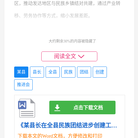
区，推动发达地区与民族乡镇结对共建，通过产业转
移、劳务协作等方式，缩小发展差距。
（三）实施“三交促融”工程，构建各民族互嵌式
大约剩余30%的内容被隐藏了
社会结构。一是打造互嵌式社区。在易地搬迁安置
阅读全文
点、城市社区规划建设“民族之家”，提供政策咨询、
就业帮扶等服务；开展“结对子”“手拉手”活动，促进各
某县
县长
全县
民族
团结
创建
族群众共居共学共事共乐。二是搭建交流平台。举办
推进会
“民族团结杯”体育赛事、青少年夏令营等活动，创造
点击下载文档
各族群众跨区域流动机会；支持企业招聘时向少数民
族群众倾斜，营造包容多元的就业环境。三是加强法
《某县长在全县民族团结进步创建工作推进会上的讲话.doc》
治保障。将民族政策法规纳入“八五”普法内容，依法
下载本文的Word文档，方便修改和打印