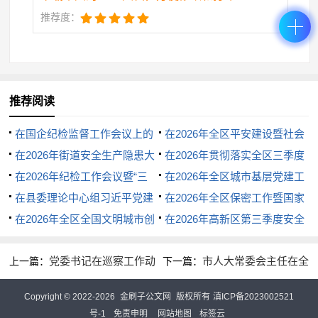
保障各族群众合法权益；严厉打击利用民族宗教问题
推荐度：
制造矛盾的违法行为，维护社会和谐稳定。
三、强化保障、狠抓落实，确保民族团结进步创
推荐阅读
建工作取得实效
在国企纪检监督工作会议上的
在2026年全区平安建设暨社会
讲话
在2026年街道安全生产隐患大
治理工作会议上的讲话
在2026年贯彻落实全区三季度
民族团结进步创建是一项系统工程，必须强化组
排查大整治大培训大提升工作部
在2026年纪检工作会议暨“三
重点工作推进会上的讲话
在2026年全区城市基层党建工
织保障、机制保障、作风保障，以钉钉子精神推动各
署会上的讲话
化”建设推进会上的讲话
在县委理论中心组习近平党建
作推进会议上的讲话
在2026年全区保密工作暨国家
项工作从“纸面”落到“地面”。
思想专题研讨学习会上的发言材
在2026年全区全国文明城市创
安全教育推进会上的讲话
在2026年高新区第三季度安全
料汇编5篇
建工作推进会上的讲话
生产工作会议上的讲话
（一）加强组织领导，压实“责任链”。各级党委
党委书记在巡察工作动
市人大常委会主任在全
上一篇：
下一篇：
（党组）要切实履行主体责任，将创建工作纳入“一把
员会上的主持词及表态发言
市法官检察官履职评议动员部署
Copyright © 2022-2026
金刷子公文网
版权所有
滇ICP备2023002521
暨业务培训会上的讲话
手”工程，建立健全“党委统一领导、党政齐抓共管、
号-1
免责申明
网站地图
标签云