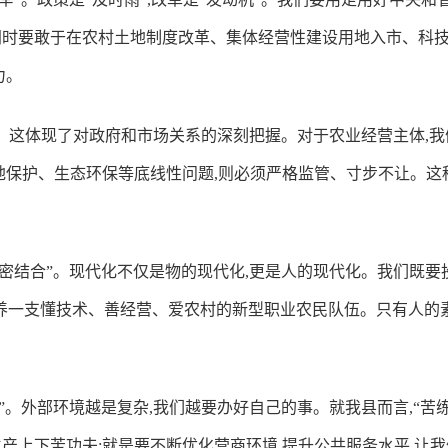
时要敢于在农村土地制度改革、集体经营性建设用地入市、科技
力。
好’”。这体现了对政府和市场关系的深刻把握。对于农业经营主体,
地保护、生态环保等底线性问题,则必须严格监管、寸步不让。这
紧密结合”。现代化不仅是物的现代化,更是人的现代化。我们既
,培养一支懂技术、善经营、爱农村的新型职业农民队伍。只有人的
”。外部环境越是复杂,我们越要办好自己的事。就我县而言,“苦
产上下苦功夫;就是要不断优化营商环境,提升公共服务水平,让