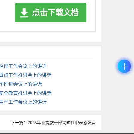
点击下载文档
数据、物联网等现代信息技术与农业生产深度
的内生动力。
村公路、供水保障、污水处理等基础设施短板,
共服务水平,让农民就地过上现代文明生活。
会治理工作会议上的讲话
度重点工作推进会上的讲话
工作推进会议上的讲话
家安全教育推进会上的讲话
在座的各位负责同志,是推动我县发展的“关键
全生产工作会议上的讲话
下一篇：
2025年新提拔干部简短任职表态发言
等部门要协同作战,一方面要严防死守耕地红