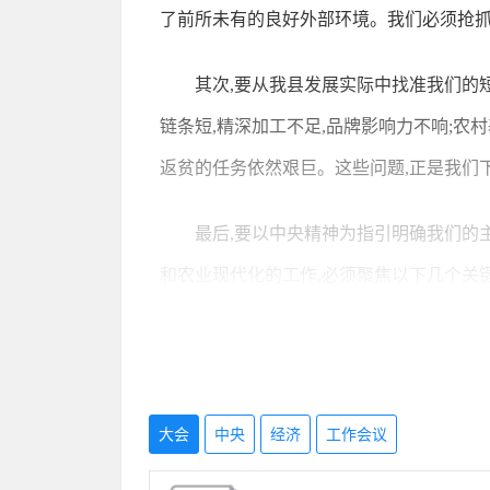
了前所未有的良好外部环境。我们必须抢
其次,要从我县发展实际中找准我们的
链条短,精深加工不足,品牌影响力不响;
返贫的任务依然艰巨。这些问题,正是我们
最后,要以中央精神为指引明确我们的
和农业现代化的工作,必须聚焦以下几个关键
·以保障粮食和重要农产品稳定安全供
已累计建成超过10亿亩的高标准农田建设
大会
中央
经济
工作会议
·以产业振兴为重中之重。产业兴则乡
业,推动一二三产业融合发展。要积极培育