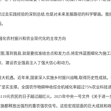
是对过去实践经验的深刻总结,也是对未来发展路径的科学擘画。
面。
县强化农村振兴和农业现代化的主攻方向
图,落到我县,就是要找准结合点和发力点,将宏伟蓝图细化为施工
兴、建设农业强县注入了强大信心和动力。
大机遇。近年来,国家深入实施乡村振兴战略,取得历史性成就。截
了坚实支撑。全国农作物耕种收综合机械化率超过75%农业科技
23119元农民的日子越过越红火。2025年中央一号文件《关于
施都释放出强烈的重农强农信号。这些宏观层面的巨大成就和政