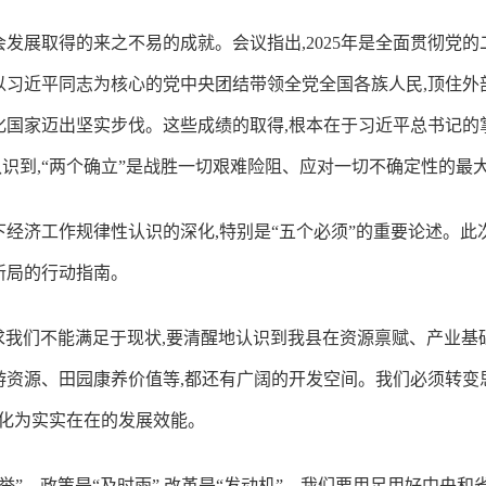
会发展取得的来之不易的成就。会议指出,2025年是全面贯彻党
以习近平同志为核心的党中央团结带领全党全国各族人民,顶住外
化国家迈出坚实步伐。这些成绩的取得,根本在于习近平总书记的
识到,“两个确立”是战胜一切艰难险阻、应对一切不确定性的最
下经济工作规律性认识的深化,特别是“五个必须”的重要论述。此
新局的行动指南。
要求我们不能满足于现状,要清醒地认识到我县在资源禀赋、产业
游资源、田园康养价值等,都还有广阔的开发空间。我们必须转变思
转化为实实在在的发展效能。
举”。政策是“及时雨”,改革是“发动机”。我们要用足用好中央