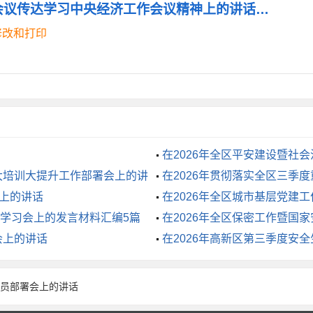
《XX县政府机关在扩大会议传达学习中央经济工作会议精神上的讲话稿（精品）.doc》
修改和打印
本出路在于现代化,农业现代化关键在科技进步。我们要推动大
革,盘活农村土地、资金、人才等要素,为乡村发展注入源源不断
们要扎实推进乡村建设行动,持续改善农村人居环境,加快补齐农
底预计的96%的水平。同时,要提升农村教育、医疗、养老等公
在2026年全区平安建设暨社
大培训大提升工作部署会上的讲
在2026年贯彻落实全区三季
精神在XX县落地生根
会上的讲话
在2026年全区城市基层党建
学习会上的发言材料汇编5篇
在2026年全区保密工作暨国
神,关键在行动,最终看效果。全县政府机关的同志们,特别是今天
会上的讲话
在2026年高新区第三季度安
大干部群众把会议精神转化为一项项具体的工作举措。
动员部署会上的讲话
食安全底线。粮食安全是“国之大者”。县农业农村局、自然资源局