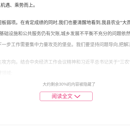
抓机遇、乘势而上。
短板弱项。在肯定成绩的同时,我们也要清醒地看到,我县农业“大
农村基础设施和公共服务仍有欠账,城乡发展不平衡不充分的问题依
下一步工作需要集中力量攻克的堡垒。我们要坚持问题导向,把
主攻方向。结合中央经济工作会议精神和习近平总书记关于“三农
领域:
大约剩余30%的内容被隐藏了
给为头等大事。这是乡村振兴的前提。我们要坚决扛起粮食安全的
阅读全文
模式确保我县的粮食播种面积和产量只增不减。
村兴。我们要深入学习运用“千万工程”经验依托我县XX资源优势
乡村旅游、休闲农业、农村电商等新业态让农村的绿水青山真正