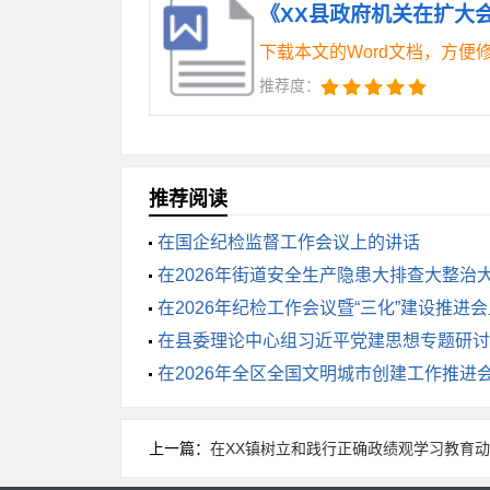
下载本文的Word文档，方便
·以科技和改革为双轮驱动。农业的根
推荐度：
融合发展智慧农业。同时要持续深化农村改
·以建设宜居宜业和美乡村为目标。我
推荐阅读
力争我县农村自来水普及率早日达到全国年
在国企纪检监督工作会议上的讲话
在2026年街道安全生产隐患大排查大整治
三、实干为民,担当作为,全力推动会议
话
在2026年纪检工作会议暨“三化”建设推进
在县委理论中心组习近平党建思想专题研讨
一分部署,九分落实。学习贯彻会议精
在2026年全区全国文明城市创建工作推进
少数”,必须率先垂范、勇于担当,带领广
上一篇：
在XX镇树立和践行正确政绩观学习教育
第一,要以“钉钉子”精神,坚决守牢粮