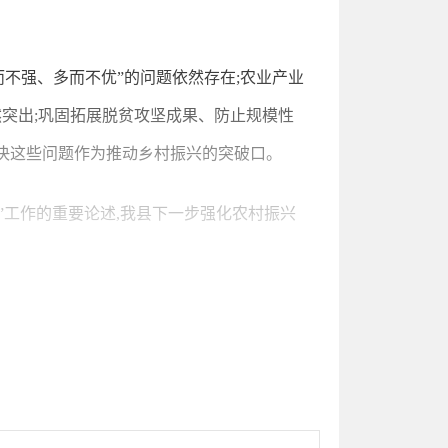
而不强、多而不优”的问题依然存在;农业产业
然突出;巩固拓展脱贫攻坚成果、防止规模性
解决这些问题作为推动乡村振兴的突破口。
”工作的重要论述,我县下一步强化农村振兴
政治责任,严格落实耕地保护制度,大力推进
,做强XX特色主导产业,大力发展农产品加工
变成金山银山。