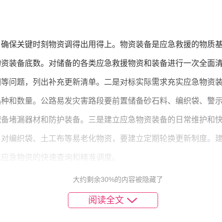
，确保关键时刻物资调得出用得上。物资装备是应急救援的物质
物资装备底数。对储备的各类应急救援物资和装备进行一次全面
期等问题，列出补充更新清单。二是对标实际需求充实应急物资
品种和数量。公路易发灾害路段要前置储备砂石料、编织袋、警
配备堵漏器材和防护装备。三是建立应急物资装备的日常维护和
。对编织袋、土工布等易老化物资，要建立定期轮换更新制度。
现应急物资的快速查询和精准调度。
大约剩余30%的内容被隐藏了
再优化，确保突发事件处置指挥有序信息畅通。信息是应急指挥
阅读全文
挥的组织架构、指挥权限和决策程序，一般突发事件由属地交通