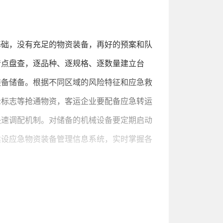
基础，没有充足的物资装备，再好的预案和队
清点盘查，逐品种、逐规格、逐数量建立台
装备储备。根据不同区域的风险特征和应急救
示标志等抢通物资，客运企业要配备应急转运
快速调配机制。对储备的机械设备要定期启动
建设应急物资装备管理信息系统，实时掌握各
的耳目，指挥是应急处置的大脑。一是建立健
运输部门负责指挥处置，较大以上突发事件由