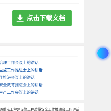
能够第一时间传达到一线、一线情况能够第一
报事实、慎报原因、续报进展。一般突发事件
点击下载文档
同级应急管理部门报告。对迟报、漏报、误
建设交通运输应急指挥调度平台，整合视频监
在重大突发事件处置中，利用无人机、卫星遥
会治理工作会议上的讲话
、发现问题的有效手段，不能搞花架子、走过
度重点工作推进会上的讲话
主汛期前组织防汛抢险和公路抢通演练，冬季
工作推进会议上的讲话
展应急演练。演练要贴近实战、真演真练，不
家安全教育推进会上的讲话
速反应能力和实战处置能力。演练内容包括预
全生产工作会议上的讲话
认真做好演练总结评估和成果应用。演练结束
交通重点工程建设暨工程质量安全工作推进会上的讲话
伍不熟练、装备不到位、指挥不顺畅等问题，