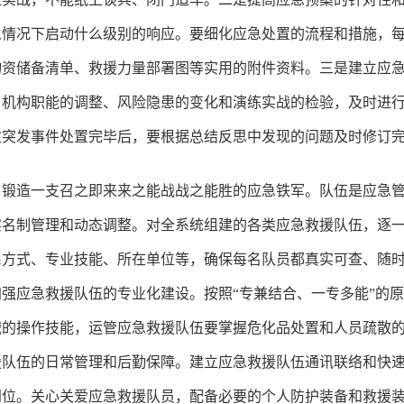
么情况下启动什么级别的响应。要细化应急处置的流程和措施，
物资储备清单、救援力量部署图等实用的附件资料。三是建立应
、机构职能的调整、风险隐患的变化和演练实战的检验，及时进
次突发事件处置完毕后，要根据总结反思中发现的问题及时修订
，锻造一支召之即来来之能战战之能胜的应急铁军。队伍是应急
实名制管理和动态调整。对全系统组建的各类应急救援队伍，逐
系方式、专业技能、所在单位等，确保每名队员都真实可查、随
强应急救援队伍的专业化建设。按照“专兼结合、一专多能”的
械的操作技能，运管应急救援队伍要掌握危化品处置和人员疏散
援队伍的日常管理和后勤保障。建立应急救援队伍通讯联络和快
到位。关心关爱应急救援队员，配备必要的个人防护装备和救援