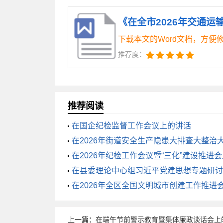
市局统一指挥或派出工作组现场指导。建
时间反馈到指挥部。二是严格落实突发事
下载本文的Word文档，方便
要在规定时限内向市局应急办电话报告并
推荐度：
报、瞒报突发事件信息的，严肃追究相关
控、卫星定位、无人机航拍、远程会商等
感等手段获取现场全景信息，为指挥决策
推荐阅读
在国企纪检监督工作会议上的讲话
（五）在加强应急演练评估上求实效
在2026年街道安全生产隐患大排查大整治
场。一是科学制定年度应急演练计划。根
话
在2026年纪检工作会议暨“三化”建设推进
前组织除雪保畅和冰雪天气客运应急演练
在县委理论中心组习近平党建思想专题研讨
搞预设脚本、不搞花架子。要设置真实或
在2026年全区全国文明城市创建工作推进
警信息传递、应急响应启动、救援力量集
上一篇：
在端午节前警示教育暨集体廉政谈话会上的
后要及时组织总结评估，认真查找存在的