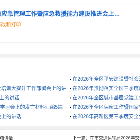
立应急指挥与现场处置之间的信息双向传递机制，确保指挥指令
《在全市2026年交通运输应急管理工作暨应急救援能力建设推进会上的讲话.doc》
件信息报送制度。信息报送是应急管理的关键环节，必须做到快
修改和打印
书面续报，较大以上突发事件要在规定时限内向上级主管部门和
单位和人员的责任。三是运用现代信息技术提升应急指挥效能。
系统功能，实现突发事件现场与指挥部之间的音视频实时联通。
提供技术支撑。
在2026年全区平安建设暨社
，在真演真练中发现问题锤炼队伍。演练是检验预案、锻炼队伍
大培训大提升工作部署会上的讲
在2026年贯彻落实全区三季
据我市交通运输风险特征和季节规律，统筹安排各类应急演练。
会上的讲话
在2026年全区城市基层党建
，定期组织水上搜救和危化品泄漏处置演练。二是实战化组织开
学习会上的发言材料汇编5篇
在2026年全区保密工作暨国
模拟的事故场景，在真实的时间压力和环境压力下检验队伍的快
会上的讲话
在2026年高新区第三季度安
结、现场指挥处置、人员疏散救护、善后恢复等多个环节。三是
j讲话
下一篇：
在市交通运输局2026年
问题和不足，提出改进措施。对演练中暴露出的预案不完善、队