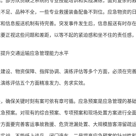
高。部分队员缺乏系统的专业技能培训和实战演练，面对复杂的
量不足、品种不全，一些专业救援装备配备不到位。应急物资的
挥和信息报送机制有待完善。突发事件发生后，信息报送有时存
统要正视这些问题和差距，以等不起的紧迫感和坐不住的责任感
面提升交通运输应急管理能力水平
量建设、物资保障、指挥协调、演练评估等多个方面，必须在完
急演练评估五个方面精准发力、务求实效。
夫，确保关键时刻有案可依有章可循。应急预案是应急管理的基
应急预案。对现有的综合预案、专项预案和现场处置方案进行全
管方面要完善客运事故救援、危货泄漏处置、大规模旅客滞留疏
近实战，不能纸上谈兵、闭门造车。二是提高应急预案的针对性