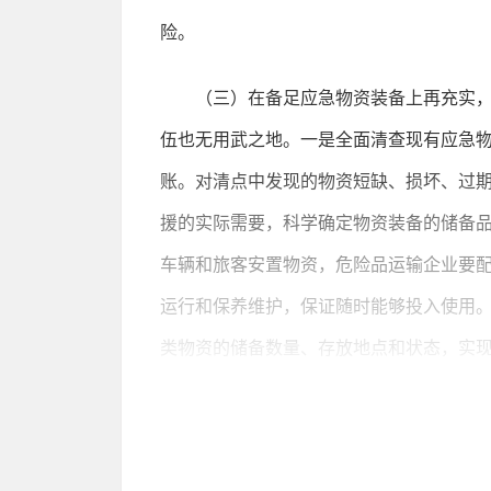
险。
（三）在备足应急物资装备上再充实
伍也无用武之地。一是全面清查现有应急
账。对清点中发现的物资短缺、损坏、过
援的实际需要，科学确定物资装备的储备
车辆和旅客安置物资，危险品运输企业要
运行和保养维护，保证随时能够投入使用
类物资的储备数量、存放地点和状态，实
（四）在畅通应急指挥和信息报送上
全应急指挥体系和工作机制。明确应急指