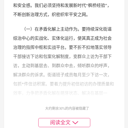
和安全感。我们必须坚持和发展新时代“枫桥经验”，
不断创新治理方式，织密织牢平安之网。
（一）在矛盾化解上主动作为。要持续深化街道
综治中心的实战化、实体化运行，使其真正成为社会
治理的指挥中枢和实战平台。要不折不扣地落实领导
干部接访下访和包案化解制度，变群众上访为干部下
访，主动到基层去、到群众中去，倾听群众的呼声，
解决群众的诉求。街道班子成员每月至少下访一次，
包抓*件信访积案。要着力提升初信初访的办理质量和
效率，力争把矛盾化解在萌芽状态、解决在基层一
线，初信初访化解率要达到*%以上。今年，我们计划
大约剩余30%的内容被隐藏了
在*村进行一项创新探索，即打造“零上访”示范村。这
项工作不是简单地追求数字上的“零”，而是要通过建
阅读全文