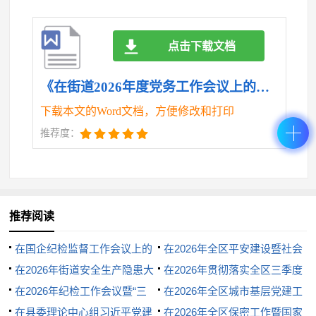
立一整套完善的民意收集、矛盾调解、服务响应机
制，从源头上预防和减少矛盾的产生。我们希望通过
点击下载文档
这个试点，能够形成一套可复制、可推广的治理经
验，为全街道乃至更高层面的社会治理创新提供有益
《在街道2026年度党务工作会议上的讲话.doc》
借鉴。
下载本文的Word文档，方便修改和打印
（二）在网格治理上提质增效。网格化管理是实
推荐度：
现精细化治理的有效手段。我们必须进一步织密建强
网格治理体系，让治理的触角延伸到每一个角落。一
是要加强对全街道网格员队伍的统一管理、统一调度
推荐阅读
和统一考核，激发他们的工作积极性和责任感。每季
度至少组织一次网格员业务培训。二是要着力提升问
在国企纪检监督工作会议上的
在2026年全区平安建设暨社会
题上报的质量，确保上报的问题清晰、准确、要素齐
讲话
在2026年街道安全生产隐患大
治理工作会议上的讲话
在2026年贯彻落实全区三季度
全；更要提升问题的处置时效，建立“网格发现、街道
排查大整治大培训大提升工作部
在2026年纪检工作会议暨“三
重点工作推进会上的讲话
在2026年全区城市基层党建工
派单、部门接单、限时办结、群众评价”的快速响应和
署会上的讲话
化”建设推进会上的讲话
在县委理论中心组习近平党建
作推进会议上的讲话
在2026年全区保密工作暨国家