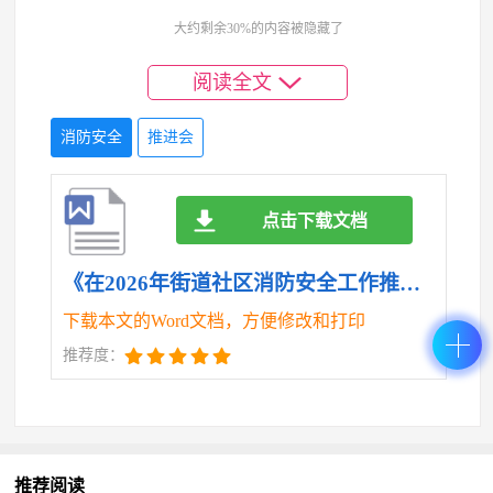
道层面要进一步完善消防安全工作的责任体系和考核
大约剩余30%的内容被隐藏了
机制，将消防安全工作成效与各社区、各居民区、各
相关单位的年度考核、评优评先直接挂钩。要建立消
阅读全文
防安全责任清单，明确各社区、各物业、各网格员的
消防安全
推进会
消防安全职责。对因工作不力、失职渎职导致发生火
灾事故的，要坚决启动问责程序，依法依规追究相关
单位和个人的责任。要让所有人都明白，抓安全是本
点击下载文档
职，抓不好是失职，出了事就是渎职。只有让责任的
《在2026年街道社区消防安全工作推进会上的讲话.doc》
“板子”高高扬起，才能让安全的警钟在每个人心中长
鸣。
下载本文的Word文档，方便修改和打印
推荐度：
（三）广泛普法，全民守法。执法的最终目的不
是处罚，而是教育和引导。要将普法宣传贯穿于消防
安全治理的全过程。不仅要宣传防火、灭火和逃生自
救的常识，更要大力宣传消防法律法规，讲清楚哪些
推荐阅读