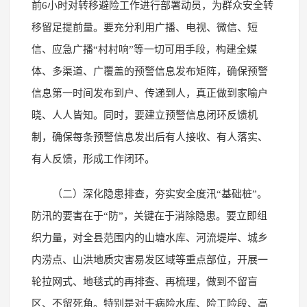
前6小时对转移避险工作进行部署动员，为群众安全转
移留足提前量。要充分利用广播、电视、微信、短
信、应急广播“村村响”等一切可用手段，构建全媒
体、多渠道、广覆盖的预警信息发布矩阵，确保预警
信息第一时间发布到户、传递到人，真正做到家喻户
晓、人人皆知。同时，要建立预警信息闭环反馈机
制，确保每条预警信息发出后有人接收、有人落实、
有人反馈，形成工作闭环。
（二）深化隐患排查，夯实安全度汛“基础桩”。
防汛的要害在于“防”，关键在于消除隐患。要立即组
织力量，对全县范围内的山塘水库、河流堤岸、城乡
内涝点、山洪地质灾害易发区域等重点部位，开展一
轮拉网式、地毯式的再排查、再梳理，做到不留盲
区、不留死角。特别是对于病险水库、险工险段、高