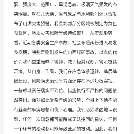
繁、强度大、范围广，旱涝急转、极端天气频发的态
势明显。就在几天前，省气象局与水利部门还联合发
布了山洪灾害预警，我县北部部分区域被划定为黄色
预警区，地质灾害风险等级持续攀升。从宏观形势
看，近期各类安全生产事故、社会矛盾纠纷进入易发
多发期，特别是刚刚发生的山西煤矿事故，以血的代
价为我们重重敲响了警钟，教训极其深刻，警示极其
沉痛。从自身工作看，我们在应急体系运转、基层基
础建设、风险隐患治理等方面还存在不少短板弱项，
一些领域责任落实不到位、措施执行不严格的问题依
然突出。面对如此复杂严峻的形势，全县上下绝不能
有丝毫的麻痹思想和侥幸心理。我们必须清醒地认识
到，任何一次疏忽都可能酿成无法挽回的损失，任何
一个环节的松动都可能导致全局的被动。因此，我们