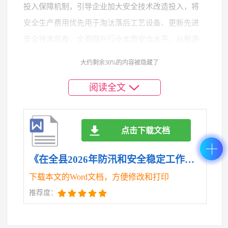
投入保障机制，引导企业加大安全技术改造投入，将
安全生产费用优先用于淘汰落后工艺设备、更新先进
安全技术装备，全面提升行业本质安全水平，从根源
上防范化解重大安全风险。
大约剩余30%的内容被隐藏了
（三）压实主体责任，在企业管控上取得新成
阅读全文
效。企业是安全生产的责任主体，必须把安全责任扛
在肩上、落在行动上。要纵深推进全员安全生产责任
点击下载文档
制，督促企业真正建立起“层层负责、人人有责、各负
其责”的安全生产工作体系，做到安全责任、管理、投
《在全县2026年防汛和安全稳定工作推进会上的讲话.doc》
入、培训和应急救援“五到位”。要推动企业把安全责
下载本文的Word文档，方便修改和打印
任分解到每一个生产环节、每一个工作岗位、每一个
推荐度：
员工，制定岗位安全责任清单，确保安全规程人人知
晓、安全责任人人明确。要加大执法检查和宣传教育
力度，坚持执法与服务并重，引导企业负责人、安全