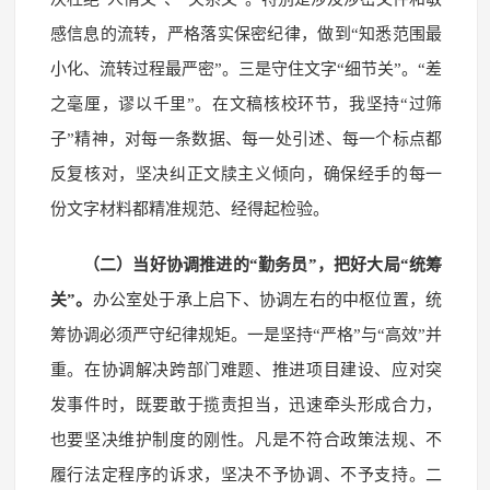
感信息的流转，严格落实保密纪律，做到“知悉范围最
小化、流转过程最严密”。三是守住文字“细节关”。“差
之毫厘，谬以千里”。在文稿核校环节，我坚持“过筛
子”精神，对每一条数据、每一处引述、每一个标点都
反复核对，坚决纠正文牍主义倾向，确保经手的每一
份文字材料都精准规范、经得起检验。
（二）当好协调推进的“勤务员”，把好大局“统筹
关”。
办公室处于承上启下、协调左右的中枢位置，统
筹协调必须严守纪律规矩。一是坚持“严格”与“高效”并
重。在协调解决跨部门难题、推进项目建设、应对突
发事件时，既要敢于揽责担当，迅速牵头形成合力，
也要坚决维护制度的刚性。凡是不符合政策法规、不
履行法定程序的诉求，坚决不予协调、不予支持。二