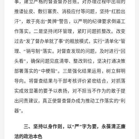
事，建立严格的督查督办台账。对办理过程中出现的
推诿扯皮、敷衍塞责、消极应付等问题，坚持“红脸出
汗”，敢于亮出“黄牌”警告，以严明的纪律要求倒逼工
作落实。二是坚持闭环管理，紧盯问题抓整改。改变
过去“发了督办单就了事”的粗放模式，实行“清单化”管
理、“销号制”落实。对督查发现的问题，及时进行“回
头看”，确保问题见底清零、整改到位，坚决打通决策
部署落实的“中梗阻”。三是强化结果运用，树立鲜明
导向。将督查结果与干部考核评价紧密结合，对抓落
实成效显著的要予以表扬，对不担当不作为的敢于提
出问责建议，真正使督查督办成为推动工作落实的“利
器”。
三、坚持以身作则，以“严”字为要，永葆清正廉
洁的政治本色