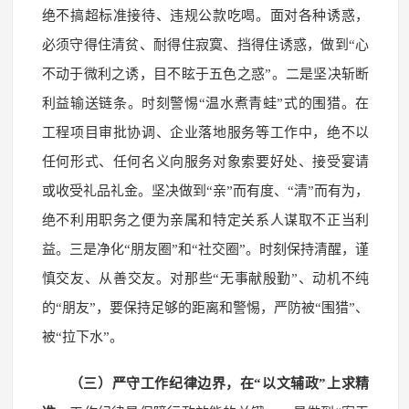
绝不搞超标准接待、违规公款吃喝。面对各种诱惑，
必须守得住清贫、耐得住寂寞、挡得住诱惑，做到“心
不动于微利之诱，目不眩于五色之惑”。二是坚决斩断
利益输送链条。时刻警惕“温水煮青蛙”式的围猎。在
工程项目审批协调、企业落地服务等工作中，绝不以
任何形式、任何名义向服务对象索要好处、接受宴请
或收受礼品礼金。坚决做到“亲”而有度、“清”而有为，
绝不利用职务之便为亲属和特定关系人谋取不正当利
益。三是净化“朋友圈”和“社交圈”。时刻保持清醒，谨
慎交友、从善交友。对那些“无事献殷勤”、动机不纯
的“朋友”，要保持足够的距离和警惕，严防被“围猎”、
被“拉下水”。
（三）严守工作纪律边界，在“以文辅政”上求精