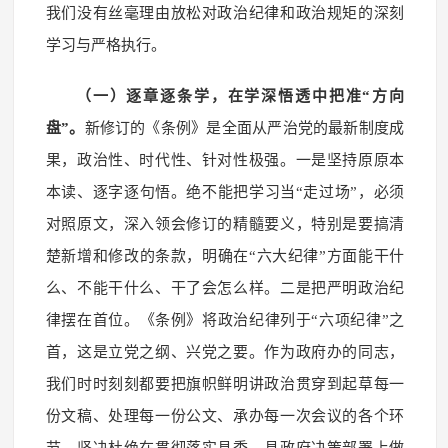
我们没有丝毫理由放松对政治纪律和政治规矩的深刻
学习与严格执行。
（一）逐章逐条学，在学深悟透中把准“方向
盘”。
新修订的《条例》是全面从严治党的最新制度成
果，政治性、时代性、针对性极强。一是坚持原原本
本读、逐字逐句悟。绝不能把学习当“走过场”，必须
对照原文，深入领会修订的精髓要义，特别是要搞清
楚新增和修改的条款，明确在“六大纪律”方面能干什
么、不能干什么、干了会怎么样。二是把严明政治纪
律摆在首位。《条例》将政治纪律列于“六项纪律”之
首，这是立党之纲、兴党之要。作为政府办的同志，
我们时时刻刻都要把旗帜鲜明讲政治贯穿到起草每一
份文稿、处理每一份公文、承办每一次会议的各个环
节，坚决杜绝在贯彻落实县委、县政府决策部署上做