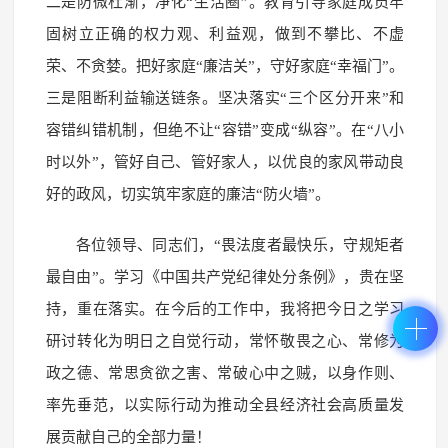
二是防微杜渐，净化“生活圈”。教育引导家庭成员牢
固树立正确的权力观、利益观，做到不攀比、不虚
荣、不贪婪。把好家庭“廉洁关”，守好家庭“幸福门”。
三是阻断利益输送链条。坚决落实“三个区分开来”和
容错纠错机制，但绝不让“容错”变成“纵容”。在“八小
时以外”，管好自己、管好家人，以优良的家风带动良
好的政风，切实筑牢家庭的廉洁“防火墙”。
各位领导、同志们，“畏法度者最快乐，守规矩者
最自由”。学习《中国共产党纪律处分条例》，贵在坚
持，重在落实。在今后的工作中，我将把今日之学习
研讨转化为明日之自觉行动，常怀敬畏之心、常修为
政之德、常思贪欲之害、常破心中之贼，以身作则、
率先垂范，以实际行动为推动全县经济社会高质量发
展贡献自己的全部力量！