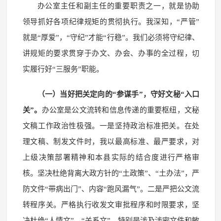
办公室主任和副主任的重要职责之一，就是协助
领导抓好各项纪律规矩的贯彻执行。我深知，“严管”
就是“厚爱”，“守纪”才能“行稳”。我们必须将守纪律、
讲规矩的要求贯穿于办文、办会、办事的全过程，切
实履行好“三服务”职能。
（一）当好把关定向的“参谋手”，守好文秘“入口
关”。
办公室是公文流转和信息传递的重要枢纽，文秘
文稿工作政治性极强。一是坚持政治标准把关。在处
理文稿、制发文件时，我以最高标准、最严要求，对
上级决策部署精神和本县实际的结合度进行严格审
核。坚决杜绝背离大政方针的“土政策”、“土办法”，严
防文件“带病出门”、内容“跑风漏气”。二是严把公文流
转程序关。严格执行收发文审批程序和时限要求，坚
决杜绝“人情文”、“关系文”。特别是涉及涉密文件和敏