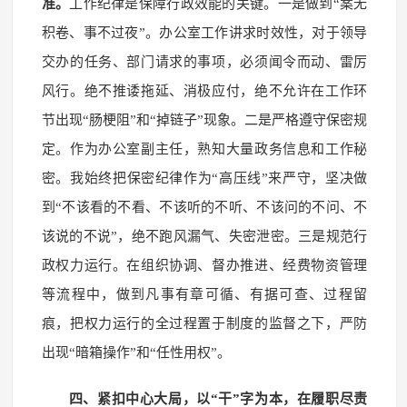
准。
工作纪律是保障行政效能的关键。一是做到“案无
积卷、事不过夜”。办公室工作讲求时效性，对于领导
交办的任务、部门请求的事项，必须闻令而动、雷厉
风行。绝不推诿拖延、消极应付，绝不允许在工作环
节出现“肠梗阻”和“掉链子”现象。二是严格遵守保密规
定。作为办公室副主任，熟知大量政务信息和工作秘
密。我始终把保密纪律作为“高压线”来严守，坚决做
到“不该看的不看、不该听的不听、不该问的不问、不
该说的不说”，绝不跑风漏气、失密泄密。三是规范行
政权力运行。在组织协调、督办推进、经费物资管理
等流程中，做到凡事有章可循、有据可查、过程留
痕，把权力运行的全过程置于制度的监督之下，严防
出现“暗箱操作”和“任性用权”。
四、紧扣中心大局，以“干”字为本，在履职尽责