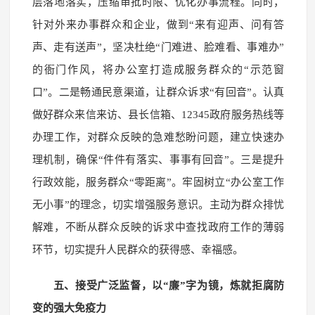
层落地落实，压缩审批时限、优化办事流程。同时，
针对外来办事群众和企业，做到“来有迎声、问有答
声、走有送声”，坚决杜绝“门难进、脸难看、事难办”
的衙门作风，将办公室打造成服务群众的“示范窗
口”。二是畅通民意渠道，让群众诉求“有回音”。认真
做好群众来信来访、县长信箱、12345政府服务热线等
办理工作，对群众反映的急难愁盼问题，建立快速办
理机制，确保“件件有落实、事事有回音”。三是提升
行政效能，服务群众“零距离”。牢固树立“办公室工作
无小事”的理念，切实增强服务意识。主动为群众排忧
解难，不断从群众反映的诉求中查找政府工作的薄弱
环节，切实提升人民群众的获得感、幸福感。
五、接受广泛监督，以“廉”字为镜，炼就拒腐防
变的强大免疫力