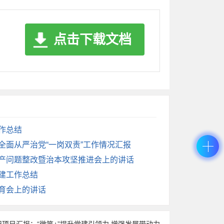
成果奖励办法》《科研项目积分管理办法》，
改革部分内设机构，优化机构职能，开展基层
点击下载文档
推动干部作风能力提升的有力抓手，一体推
合集中整治，积极开展**新区创新食品安全
会交流经验，推动集中整治往深处走、往实里
工作总结
实全面从严治党“一岗双责”工作情况汇报
生产问题整改暨治本攻坚推进会上的讲话
党建工作总结
教育会上的讲话
项目汇报：“微笑+”提升党建引领力 增强发展带动力