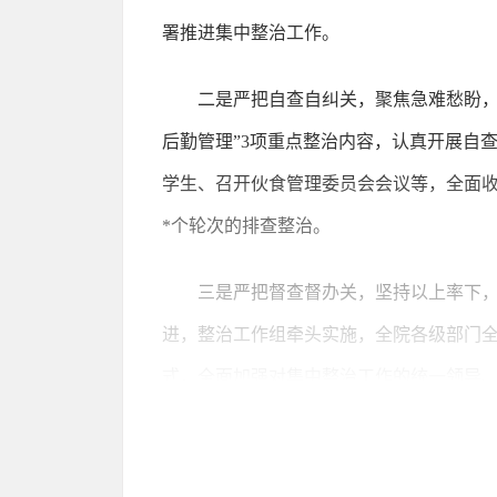
署推进集中整治工作。
二是严把自查自纠关，聚焦急难愁盼，
后勤管理”3项重点整治内容，认真开展自
学生、召开伙食管理委员会会议等，全面收
*个轮次的排查整治。
三是严把督查督办关，坚持以上率下
进，整治工作组牵头实施，全院各级部门
式，全面加强对集中整治工作的统一领导
四是严把问题整改关，精准靶向治理
条条严整改、件件有着落。成立由纪委书