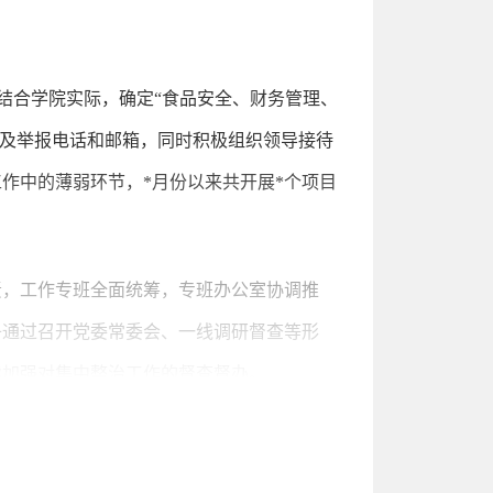
，结合学院实际，确定“食品安全、财务管理、
容及举报电话和邮箱，同时积极组织领导接待
作中的薄弱环节，*月份以来共开展*个项目
责，工作专班全面统筹，专班办公室协调推
子通过召开党委常委会、一线调研督查等形
续加强对集中整治工作的督查督办。
台账，挂账督办，销号管理，跟踪问效，做到
工作组，制定集中整治监督检查《方案》，全