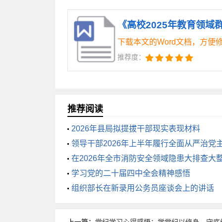
力抓好整治整改监督检查工作。加强建章立
规范教学、科研奖励。修订《学生申诉处
下载本文的Word文档，方便
财务人员培训等，不断提升学院治理水平
推荐度：
五是严把成效巩固关，强化融会贯通
进，融会贯通。启动第二轮院内巡察工作，
推荐阅读
监管机制暨现场观摩会、二期部分项目竣
2026年县局拟提拔干部现实表现材料
落，不断提升广大师生的幸福感、获得感
领导干部2026年上半年履行全面从严治党
在2026年全市消防安全领域隐患大排查大
三、存在问题
的讲话
学习党的二十届四中全会精神感悟
组织部长在新录用公务员座谈会上的讲话
四、下步工作计划
上一篇：
党纪学习心得感悟：学党纪以修身，守底