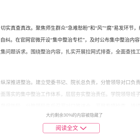
切实真查真改。聚焦师生群众“急难愁盼”和“风”“腐”易发环节
查自纠。在官网官微开设“集中整治专栏”，及时公布集中整治内
集问题诉求。围绕整治内容，扎实开展拉网式排查，全面查找工
，纵深推进整治。建立党委书记、院长总负责，分管领导对口负
全面落实的集中整治工作体系，层层夯实整治责任。学院领导班
、督促指导。分管领导先后召开对口推进会、开展专项检查，持
大约剩余30%的内容被隐藏了
，确保终端见效。对发现的问题，研究制定整改方案，建立整改
阅读全文
记任组长、副书记担任副组长，相关纪检干部任成员的监督检查