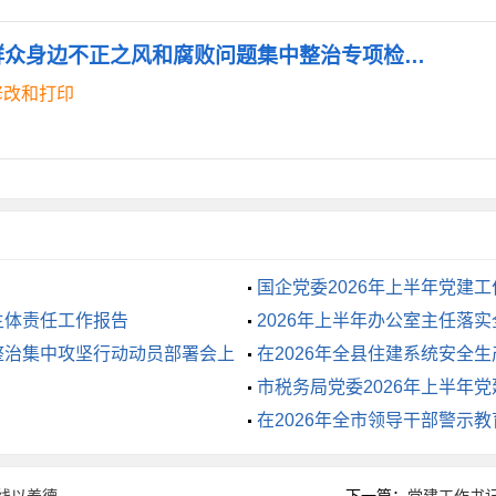
制，推动“当下改”和“长久治”有机结合，制修订《标志性教学
《高校2025年教育领域群众身边不正之风和腐败问题集中整治专项检查报告.doc》
理办法》《教师申诉办法》《教师职称评审办法》等制度，调整
修改和打印
。
，推动长治长效。将深化集中整治作为学院开展党纪学习教育、
将集中整治内容作为巡察重要内容之一，深入开展督导检查。配
工决算审计等工作，学院信访工作在全省教育系统信访工作视频
国企党委2026年上半年党建
、安全感。
主体责任工作报告
2026年上半年办公室主任落
整治集中攻坚行动动员部署会上
在2026年全县住建系统安全
市税务局党委2026年上半年
在2026年全市领导干部警示
线以养德
下一篇：
党建工作书记