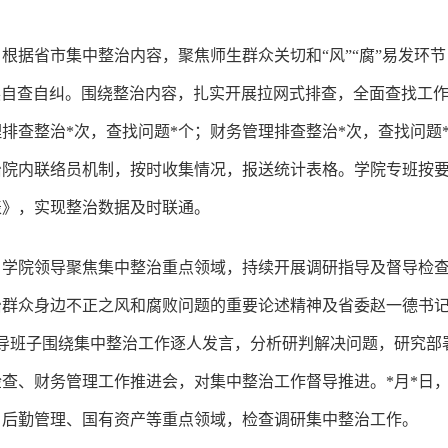
根据省市集中整治内容，聚焦师生群众关切和“风”“腐”易发环
展自查自纠。围绕整治内容，扎实开展拉网式排查，全面查找工
理排查整治*次，查找问题*个；财务管理排查整治*次，查找问
治院内联络员机制，按时收集情况，报送统计表格。学院专班按
表》，实现整治数据及时联通。
学院领导聚焦集中整治重点领域，持续开展调研指导及督导检查。
治群众身边不正之风和腐败问题的重要论述精神及省委赵一德书
导班子围绕集中整治工作逐人发言，分析研判解决问题，研究部署
查、财务管理工作推进会，对集中整治工作督导推进。*月*日，
、后勤管理、国有资产等重点领域，检查调研集中整治工作。