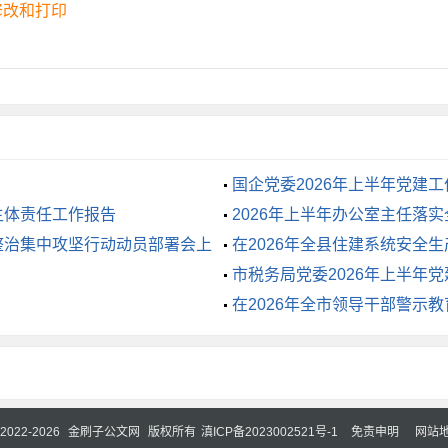
修改和打印
校等级考核与教师师德考核的结果挂钩。
试成绩的做法，重视学生综合素质的发展。可以增加学生活动量
元化的评价方式，根据学生的实际表现，制定科学合理的评价标
国企党委2026年上半年党建
主体责任工作报告
2026年上半年办公室主任落
会的共同参与和努力，在这个过程中学校和家庭、社会等方面要
整治集中攻坚行动动员部署会上
在2026年全县住建系统安全
境下良性发展。
市税务局党委2026年上半年
在2026年全市领导干部警示
© 2022-2026
金刷子公文网
版权所有
滇ICP备2023002521号-1
免责申明
网站