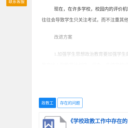
联系客服
现在，在许多学校，校园内的评价机
往往会导致学生只关注考试，而不注重其
改进方案
1.加强学生思想政治教育要加强学
教育纳入到教学计划中，举办一些德育知
2.提高校园安全意识要在学校建立
时，还可以开展一些安全教育讲座，提高
政教工
存在的问题
等工作。
《学校政教工作中存在的问
3.加强教师师德建设要加强教师师