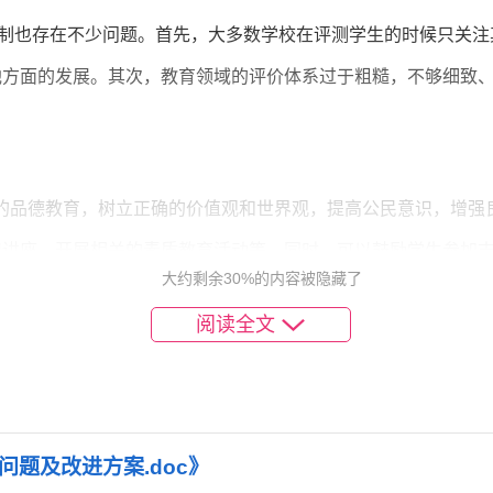
制也存在不少问题。首先，大多数学校在评测学生的时候只关注
他方面的发展。其次，教育领域的评价体系过于粗糙，不够细致
生的品德教育，树立正确的价值观和世界观，提高公民意识，增强
识讲座，开展相关的素质教育活动等。同时，可以鼓励学生参加
大约剩余30%的内容被隐藏了
一套科学的安全管理制度，进行常规的校园安全检查，采取科学有
阅读全文
学生和教师的安全意识。如果有校园欺凌、贩毒等问题出现时，
题及改进方案.doc》
德建设，规范教师的工作行为，提高教师的教学水平。可以要求教