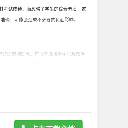
其考试成绩，而忽略了学生的综合素质，这
、准确，可能会造成不必要的负面影响。
良好的道德观念。可以考虑将学生思想政治
志愿者活动等，培养学生的公益意识。
效的安全措施，确保学校环境的安全。同
要及时采取措施解决，并开展相应的心理疏导
师在进入学校后必须接受教师师德培训，在