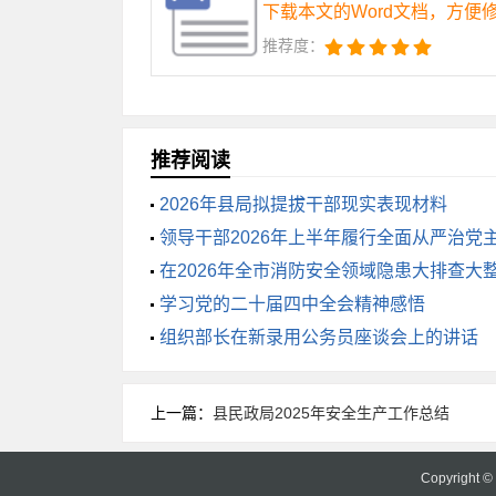
下载本文的Word文档，方便
教学过程中加强师德教育，同时也可把学
推荐度：
4.改进评价机制
要改进评价机制，摒弃只看重学生考
推荐阅读
生的知识面和领域。同时，也可以采用多
2026年县局拟提拔干部现实表现材料
领导干部2026年上半年履行全面从严治党
总之，学校政教工作的改进需要全社
在2026年全市消防安全领域隐患大排查大
学水平，使大家都能在一个和谐进步的环
的讲话
学习党的二十届四中全会精神感悟
组织部长在新录用公务员座谈会上的讲话
上一篇：
县民政局2025年安全生产工作总结
Copyright 