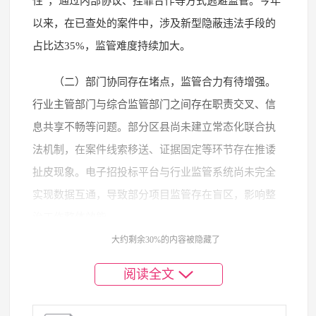
性”，通过内部协议、挂靠合作等方式逃避监管。今年
以来，在已查处的案件中，涉及新型隐蔽违法手段的
占比达35%，监管难度持续加大。
（二）部门协同存在堵点，监管合力有待增强。
行业主管部门与综合监管部门之间存在职责交叉、信
息共享不畅等问题。部分区县尚未建立常态化联合执
法机制，在案件线索移送、证据固定等环节存在推诿
扯皮现象。电子招投标平台与行业监管系统尚未完全
实现数据互通，导致部分项目监管存在盲区，影响整
治工作整体效能。
大约剩余30%的内容被隐藏了
（三）制度执行不够严格，长效机制需进一步完
阅读全文
善。别单位对招投标法规政策执行不到位，存在招标
条件审核把关不严、评标标准设置不合理等问题。信