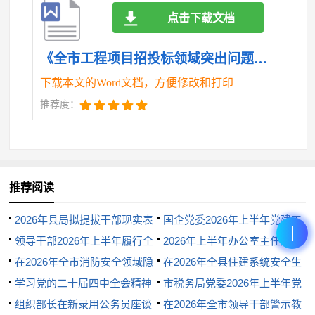
用评价体系应用范围较窄，守信激励和失信惩戒措施
点击下载文档
尚未完全落地。部分项目标后监管流于形式，对企业
履约情况跟踪检查不及时，导致工程质量和进度问题
《全市工程项目招投标领域突出问题专项整治情况通报.doc》
未能得到有效解决。
下载本文的Word文档，方便修改和打印
推荐度：
三、明确方向、持续攻坚，推动整治工作走深走
实
针对当前存在的问题，全市上下要以更高站位、
推荐阅读
更实举措、更严作风，持续深化专项整治工作。坚持
“当下改”与“长久立”相结合，突出问题导向、强化系统
2026年县局拟提拔干部现实表
国企党委2026年上半年党建工
治理，推动招投标领域秩序根本好转，为全市经济社
现材料
领导干部2026年上半年履行全
作总结
2026年上半年办公室主任落实
会高质量发展提供坚实保障。
面从严治党主体责任工作报告
在2026年全市消防安全领域隐
全面从严治党“一岗双责”工作情
在2026年全县住建系统安全生
患大排查大整治集中攻坚行动动
学习党的二十届四中全会精神
况汇报
产问题整改暨治本攻坚推进会上
市税务局党委2026年上半年党
（一）强化执法力度，保持高压严打态势。开展
员部署会上的讲话
感悟
组织部长在新录用公务员座谈
的讲话
建工作总结
在2026年全市领导干部警示教
新一轮专项执法行动，聚焦交通、水利、房建等重点