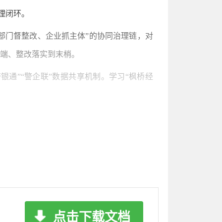
理闭环。
部门督整改、企业抓主体”的协同治理链，对
终端、整改落实到末梢。
银通”“警企联”数据共享机制。学习“枫桥经
建“海陆空”立体救援力量，实现应急物资“分
”。
。
，建立初信初访“首接首办”责任制，在征地拆
点击下载文档
书。