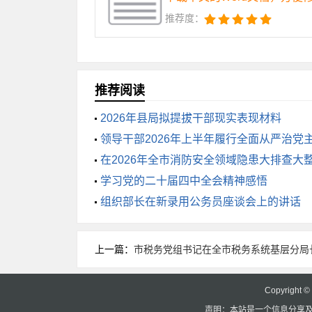
推荐度：
（二）要创新智慧化治理模式。数字化
合，让网格事件处置像“网购物流”一样全
（三）要构建协同化共治格局。平安
推荐阅读
织嵌入应急响应体系。实施“新居民融合工程
2026年县局拟提拔干部现实表现材料
领导干部2026年上半年履行全面从严治党
同志们，瓯江潮涌千帆竞，平安护航正
在2026年全市消防安全领域隐患大排查大
的时代华章，为X冲刺“双万”城市、打造“
的讲话
学习党的二十届四中全会精神感悟
组织部长在新录用公务员座谈会上的讲话
上一篇：
市税务党组书记在全市税务系统基层分局
Copyright 
声明：本站是一个信息分享