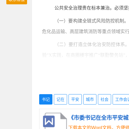
公共安全治理贵在标本兼治。必须坚
（一）要构建全链式风险防控机制。
危化品运输、高层建筑消防等重点领域实行
（二）要打造立体化治安防控体系。
验”X实践，在商圈楼宇推广“联勤警务站”
（三）要完善实战化应急处突网络。
布式储存、智能化调配”。基层社区要开展
三、要聚力强基提能，激活社会治理“
书记
记在
平安
城市
社会
工作会
基层基础是平安建设的根系所在。必须
《市委书记在全市平安城
（一）要深化信访法治化改革。信访
下载本文的Word文档，方便
迁、劳资纠纷等领域推行“调解优先”程序