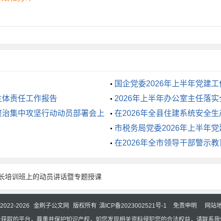
转型是治理能力现代化的必由之路。要迭代升级“城市大脑”，推
程可溯。探索“元宇宙+矛盾调解”等场景应用，用科技赋能提升治
建设需要共建共治共享。要深化“平安联盟”建设，推动商会组织
”，让300万新X人在参与社区治理中找到归属感。
国企党委2026年上半年党建
主体责任工作报告
2026年上半年办公室主任落
当时。让我们以“二十年再出发”的归零心态，以“作示范勇争先
整治集中攻坚行动动员部署会上
在2026年全县住建系统安全
全省第三极”筑牢铜墙铁壁！
市税务局党委2026年上半年
在2026年全市领导干部警示
长培训班上的动员讲话暨专题授课
© 2022-2026
金刷子公文网
版权所有
滇ICP备2023002521号-1
免责申明
网站
及获取的平台，尊重并保护知识产权，如您发现相关资料侵犯您的合法权益，请联系我