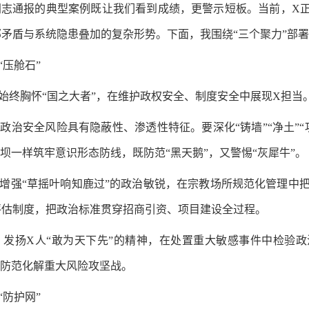
志通报的典型案例既让我们看到成绩，更警示短板。当前，X正
矛盾与系统隐患叠加的复杂形势。下面，我围绕“三个聚力”部
压舱石”
始终胸怀“国之大者”，在维护政权安全、制度安全中展现X担当
政治安全风险具有隐蔽性、渗透性特征。要深化“铸墙”“净土”
坝一样筑牢意识形态防线，既防范“黑天鹅”，又警惕“灰犀牛”。
增强“草摇叶响知鹿过”的政治敏锐，在宗教场所规范化管理中
评估制度，把政治标准贯穿招商引资、项目建设全过程。
发扬X人“敢为天下先”的精神，在处置重大敏感事件中检验政
好防范化解重大风险攻坚战。
防护网”