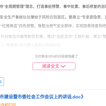
持“全周期管理”理念，打造事前预警、事中处置、事后修复的治
安全生产事故往往肇始于风险识别盲区。要建立“专家查隐患、
“红橙黄蓝”四色预警。像整治燃气安全那样，实现隐患排查到
针对电信诈骗等新型犯罪，推动“全民反诈”工程升级，建立“警
，让“警察蓝”成为群众最安心的保护色。
防灾减灾救灾能力体现城市韧性。要优化“防汛防台”X模式，构
大约剩余30%的内容被隐藏了
“平安细胞”创建，让每个微型消防站都成为应急处突的“前哨堡垒
阅读全文
源动力”
议
坚持和发展新时代“枫桥经验”，让治理效能穿透“最后一纳米”
市建设暨市委社会工作会议上的讲话.doc》
是送上门来的群众工作。要推动“民呼我为”向“未呼先为”转变
修改和打印
。像解决历史遗留问题那样，把“事要解决”的标准刻进每份答复文