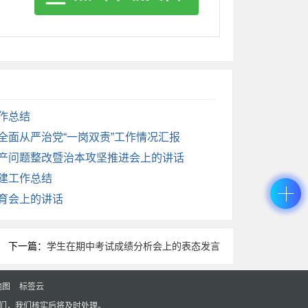
动“基层治理四平台”与“141”体系深度融
理精度。
参与涉企纠纷化解，引导“壹加壹”等社会组
工作总结
实全面从严治党“一岗双责”工作情况汇报
”的奋进姿态，共同谱写更高水平平安X建设
生产问题整改暨治本攻坚推进会上的讲话
党建工作总结
教育会上的讲话
下一篇：
学生在期中考试成绩分析会上的表态发言
地图
标签云
们，我们核实后将及时处理。