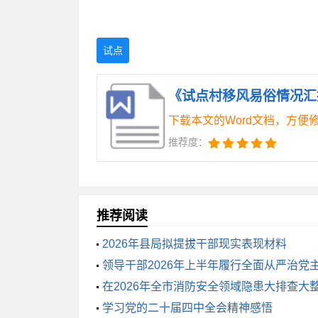
通过我们的共同努力，移风易俗工作
村环境得到了改善，村湾公共区域、家庭户
试点
公共区域和自家房前屋后室内环境卫生；
《试点村移风易俗情况汇报
更加和谐稳定。
下载本文的Word文档，方便
三、存在问题及改进措施
推荐度：
尽管我们取得了一定的成绩，但在工
分村规民约的执行力度还不够强，需要进
推荐阅读
针对以上问题，我们将采取以下改进
2026年县局拟提拔干部现实表现材料
进一步激活基层妇联、妇女之家、妇女议
领导干部2026年上半年履行全面从严治党
用，让红白理事会的同志通过走一走、问
在2026年全市消防安全领域隐患大排查大
的讲话
学习党的二十届四中全会精神感悟
性节目宣讲移风易俗政策和措施，营造良