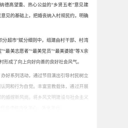
吸纳德高望重、热心公益的“乡贤五老”意见建
民意见的基础上，把婚丧纳入村规民约，明确
“积分超市”赋分细则中，组建由村干部、村湾
“最美志愿者”“最美党员”“最美婆媳”等X余
全村形成了向上向好向善的良好社会风气。
。办好系列活动，通过节目演出引导村民树立
感认同和行为自觉。丰富宣教载体，通过开展
保的婚嫁新风尚。将乡风文明建设与社会主义
的优良传统内化于心、外化于行。