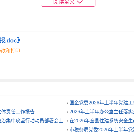
阅读全文
取得了显著成效。一是村民的思想观念发生了转变，越来越多的
环境卫生被纳入“红黑榜”评比后，村民们纷纷行动起来，改变
三是村民的凝聚力和向心力得到了增强，礼金和宴请桌数都减少
.doc》
修改和打印
作中仍存在一些问题和不足。一是部分村民对移风易俗的认识还
一步完善监督机制；三是文化活动的内容和形式还需要进一步丰
措施：一是加强宣传教育。发挥好妇联工作优势，关于婚丧嫁娶
国企党委2026年上半年党建
事会能动作用，引导广大妇女和家庭自觉破除高额彩礼等婚俗陋
主体责任工作报告
2026年上半年办公室主任落
一问、谈一谈等形式主动上门宣传，确保各项制度得到有效执行
整治集中攻坚行动动员部署会上
在2026年全县住建系统安全
市税务局党委2026年上半年
好社会氛围。