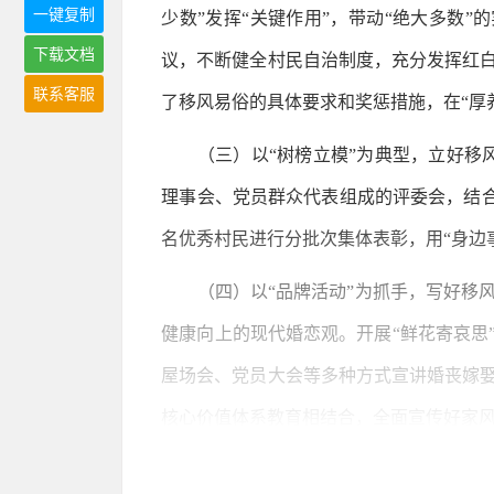
一键复制
少数”发挥“关键作用”，带动“绝大多数
下载文档
议，不断健全村民自治制度，充分发挥红
联系客服
了移风易俗的具体要求和奖惩措施，在“厚养
（三）以“树榜立模”为典型，立好移
理事会、党员群众代表组成的评委会，结合“
名优秀村民进行分批次集体表彰，用“身边
（四）以“品牌活动”为抓手，写好移
健康向上的现代婚恋观。开展“鲜花寄哀思
屋场会、党员大会等多种方式宣讲婚丧嫁
核心价值体系教育相结合，全面宣传好家
二、工作成效