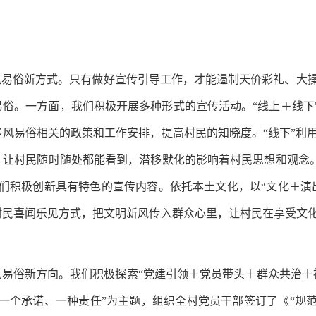
风易俗新方式。只有做好宣传引导工作，才能遏制天价彩礼、大
俗。一方面，我们积极开展多种形式的宣传活动。“线上＋线下”
风易俗相关的政策和工作安排，提高村民的知晓度。“线下”利
，让村民随时随处都能看到，潜移默化的影响着村民思想和观念
们积极创新具有特色的宣传内容。依托本土文化，以“文化＋演
村民喜闻乐见方式，把文明新风传入群众心里，让村民在享受文
风易俗新方向。我们积极探索“党建引领＋党员带头＋群众共治＋
一个承诺、一种责任”为主题，组织全村党员干部签订了《“规范