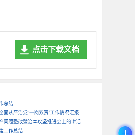
村民开始注重文明、健康的生活方式；二是乡
了影响农村人居环境不良习惯，共同做好村湾
了，减轻了大家的负担，也让我们的乡村社会
点击下载文档
不够深入，需要进一步加强宣传教育；二是部
富和创新。
，妇女同志在家庭中占据主要话语权，我们将
工作总结
习。二是完善监督机制。发挥好红白理事会作
实全面从严治党“一岗双责”工作情况汇报
；三是丰富文化活动。创作歌舞、戏曲等群众
生产问题整改暨治本攻坚推进会上的讲话
党建工作总结