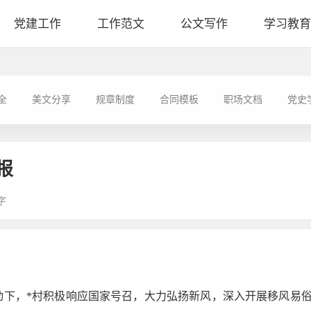
党建工作
工作范文
公文写作
学习教育
全
美文分享
规章制度
合同模板
职场文档
党史
报
字
动下，*村积极响应国家号召，大力弘扬新风，深入开展移风易