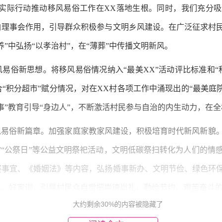
”的实际行动推动移风易俗工作在XX落地生根。同时，我们充分
白理事会作用，引导群众积极参与文明乡风建设。在广泛征求村
”中弘扬“以孝治村”，在“薄葬”中传播文明新风。
风易俗新思想。将移风易俗情况纳入“最美XX”活动评比标准和
积分超市”赋分情况，对在XX村各项工作中涌现出的“最美庭院”
事”教育引导“身边人”，不断激活村民参与自治的内生动力，在
风易俗新篇章。加强家庭家教家风建设，积极培育时代新风新貌
”“公祭日”等公益文明祭祀活动，文明低碳祭扫转化为人们的情
娶事宜、《婚姻法》等内容，弘扬婚事新办、文明节俭、绿色环
风、好家训，引导村民众自觉把崇德尚礼、勤俭节约、艰苦奋斗
大约剩余30%的内容被隐藏了