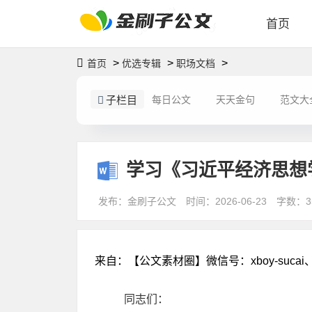
首页
>
>
>
首页
优选专辑
职场文档
子栏目
每日公文
天天金句
范文大
学习《习近平经济思想
发布：金刷子公文
时间：2026-06-23
字数：3
来自：【公文素材圈】微信号：xboy-sucai、Q
同志们：