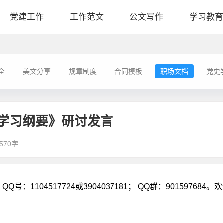
党建工作
工作范文
公文写作
学习教育
全
美文分享
规章制度
合同模板
职场文档
党史
学习纲要》研讨发言
570字
Q号：1104517724或3904037181； QQ群：901597684