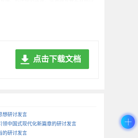
、乡镇、村庄规划建设，促进城乡要素双向自
推进农业转移人口市民化进程，在就业、教
减碳。要结合我县实际，加快传统产业节能降
值实现机制，努力将我县的生态优势转化为经
点击下载文档
围内寻找合作机会、承接产业转移。要以更大
。要支持我县优势企业“走出去”参与国际合
思想研讨发言
引领中国式现代化新篇章的研讨发言
糕”的同时分好“蛋糕”。要重点关注低收入
当的研讨发言
群众精神文化生活，不断增强全县人民的凝聚