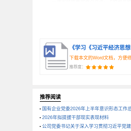
二是坚持统筹协调为方法，下好城乡融
由流动。要立足各镇（街道）资源禀赋和
育、医疗、住房等方面提供均等化服务，
三是坚持绿色低碳为导向，培育未来发
《学习《习近平经济思想学
碳改造，坚决遏制“两高”项目盲目上马。
下载本文的Word文档，方便
济优势、发展优势，实现经济增长与生态
推荐度：
四是坚持深化改革为牵引，构筑区域竞
力度推进“放管服”改革，打造市场化、法
推荐阅读
作与竞争，在开放中提升能力、拓展空间
国有企业党委2026年上半年意识形态工作
2026年拟提拔干部现实表现材料
五是坚持人民共享为根本，提升幸福生
公司党委书记关于深入学习贯彻习近平党建
群体和困难群众，完善社会救助体系，保