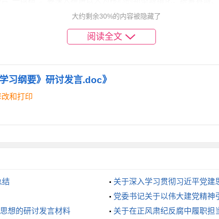
合“一盘棋”。要深入推进以人为核心的新型城镇化，统筹县城
大约剩余30%的内容被隐藏了
产业基础，实行差异化、特色化发展，避免同质化竞争。要加快
阅读全文
不断增强县域经济发展的整体性和协调性。
展“新动能”。要有序推进碳达峰碳中和，但绝不是搞“运动式”
习纲要》研讨发言.doc》
要大力发展新能源、节能环保等绿色产业，积极探索生态产品价
修改和打印
保护的良性互动。
争“强磁场”。要主动对接和融入国家重大区域战略，在更大范
治化、国际化的一流营商环境，让国企敢干、民企敢闯、外企敢投
。
总结
关于深入学习贯彻习近平党建
党委书记关于以伟大建党精神
活“含金量”。要把共同富裕作为发展的根本价值取向，在做大“蛋
思想的研讨发言材料
关于在正风肃纪反腐中履职担
障他们的基本生活需求。要繁荣发展文化事业和文化产业，丰富