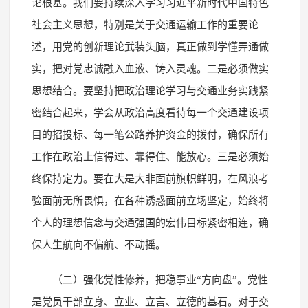
论根基。我们要持续深入学习习近平新时代中国特色
社会主义思想，特别是关于交通运输工作的重要论
述，用党的创新理论武装头脑，真正做到学懂弄通做
实，把对党忠诚融入血液、铸入灵魂。二是必须做实
思想结合。要坚持把政治理论学习与交通业务实践紧
密结合起来，学会从政治高度看待每一个交通建设项
目的招投标、每一笔公路养护资金的拨付，确保所有
工作在政治上信得过、靠得住、能放心。三是必须始
终保持定力。要在大是大非面前旗帜鲜明，在风浪考
验面前无所畏惧，在各种诱惑面前立场坚定，始终将
个人的理想信念与交通强国的宏伟目标紧密相连，确
保人生航向不偏航、不动摇。
（二）强化党性修养，把稳事业“方向盘”。党性
是党员干部立身、立业、立言、立德的基石。对于交