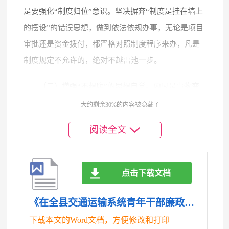
是要强化“制度归位”意识。坚决摒弃“制度是挂在墙上
的摆设”的错误思想，做到依法依规办事，无论是项目
审批还是资金拨付，都严格对照制度程序来办，凡是
制度规定不允许的，绝对不越雷池一步。
（三）增强“不想腐”的思想自觉。内因是事物变
化的决定性因素。廉洁从政最根本的，是要靠个人的
大约剩余30%的内容被隐藏了
思想自觉和内心操守。一是要常修为政之德。青年干
阅读全文
部要注重加强自身道德修养，传承和弘扬廉洁奉公、
艰苦奋斗的优良传统，自觉践行社会主义核心价值
观，以高尚的道德情操引领交通行业的新风正气。二
点击下载文档
是要常思贪欲之害。要时刻算好人生的“政治账、经济
账、名誉账、家庭账、亲情账、自由账、健康账”这
《在全县交通运输系统青年干部廉政教育座谈会上的讲话：扣好廉洁从政“第一粒扣子”，在交通强国建设新征程中行稳致远.doc》
“七笔账”，清醒地认识到，一旦贪腐，失去的不仅仅
下载本文的Word文档，方便修改和打印