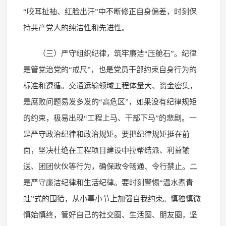
“咬耳扯袖、红脸出汗”中不断修正自身偏差，时刻保
持共产党人的纯洁性和先进性。
（三）严守组织纪律，筑牢廉洁“压舱石”。纪律
是管党治党的“戒尺”，也是党员干部约束自身行为的
标准和遵循。交通运输领域工程体量大、资金密集，
是腐败问题易发多发的“高危区”，如果没有纪律规矩
的约束，极易出现“工程上马、干部下马”的悲剧。一
是严守政治纪律和政治规矩。要把纪律规矩挺在前
面，坚决杜绝在工程项目建设中拉帮结派、利益输
送、团团伙伙等行为，确保政令畅通、令行禁止。二
是严守廉洁纪律和生活纪律。要时刻警惕“温水煮青
蛙”式的围猎，从小事小节上加强自我约束。慎独慎微
慎始慎终，管好自己的社交圈、生活圈、朋友圈，坚