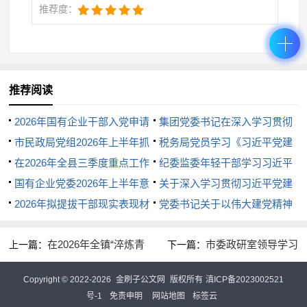
是自由和前程，更是家庭的安宁和社会的尊重。三是
推荐度：
要常怀律己之心。要把廉洁当作一种生活方式、一种
精神追求，在物质诱惑面前能够稳得住心神、管得住
手脚、抗得住诱惑，主动净化社交圈、生活圈、朋友
推荐阅读
圈，坚决做到交往有原则、有规矩、有底线，真正把
“不想腐”内化为精神追求、外化为自觉行动。
2026年国有企业干部入党申请
集团党委书记在深入学习贯彻
书
市民政局党组2026年上半年抓
习近平党建思想专题研讨会上的
税务局党员学习《习近平党建
三、砥砺实干担当，彰显先锋本色，以一流业绩
基层党建工作总结
在2026年全县三季度重点工作
讲话
文选》第一卷、第二卷感悟
纪委监委年轻干部学习习近平
书写交通强国的精彩答卷
推进会上的讲话
国有企业党委2026年上半年意
党建思想交流发言提纲
关于深入学习贯彻习近平党建
识形态工作总结
2026年拟提拔干部现实表现材
思想研讨发言
党委书记关于以伟大建党精神
廉洁是奋斗的底色，担当是青春的荣光。青年干
料
引领中国式现代化新篇章的研讨
部不能只做“守摊子”的太平官，更要做“闯路子”的实干
在2026年全镇“淬炼青
市委政研室领导学习
上一篇：
下一篇：
发言
家。要将廉洁从政的精气神转化为推动我县交通运输
春本领 共建初心强镇”主题活动
“七一”讲话研讨发言：深研客观
事业高质量发展的强大动力。
Copyright © 2022-2026
金刷子公文网
版权所有
滇ICP备2023002521
暨年轻干部座谈会上的讲话
实际揭示运用真理，在识变应变
号-1
免责申明
网站地图
标签云