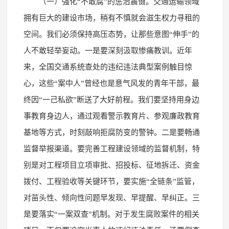
（一）强化“不敢腐”的惩治震慑。交通运输领域
拥有巨大的建设市场，稍有不慎就会滋生权力寻租的
空间。我们必须保持高压态势，让那些意图“伸手”的
人不敢轻举妄动。一是要深刻汲取惨痛教训。近年
来，全国交通系统查处的违纪违法典型案例触目惊
心，这些“案中人”曾经也是意气风发的青年干部，最
终因“一己私欲”断送了大好前程。我们要坚持用身边
事教育身边人，通过观看警示教育片、参观廉政教育
基地等方式，时刻敲响拒腐防变的警钟。二是要畅通
监督举报渠道。要完善工程建设领域的监督机制，特
别是对工程项目立项审批、招投标、征地拆迁、资金
拨付、工程验收等关键环节，要实施“全链条”监管，
对苗头性、倾向性问题早发现、早提醒、早纠正。三
是要落实“一案双查”机制。对于发生腐败案件的相关