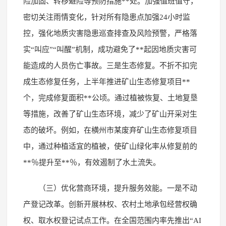
险加固、转移避险等预防措施**处。加强值班值守，
密切关注雨情变化，针对所有隐患点加强24小时监
控，强化地质灾害隐患巡查排查及风险预警，严格落
实“叫应”“叫醒”机制，成功避免了**起因地质灾害可
能造成的人员伤亡事故。三是生态修复。不折不扣完
成生态修复任务，上半年推进矿山生态修复项目**
个，完成修复面积**公顷。通过植被恢复、土地复垦
等措施，改善了矿山生态环境，减少了矿山开采对生
态的破坏。例如，在横州市某废弃矿山生态修复项目
中，通过种植适宜的植被，使矿山绿化率从修复前的
**％提升至**％，有效遏制了水土流失。
（三）优化营商环境，提升服务效能。一是不动
产登记改革。创新开展林权、农村土地承包经营权确
权、取水权登记试点工作。在全国范围内率先推出“AI