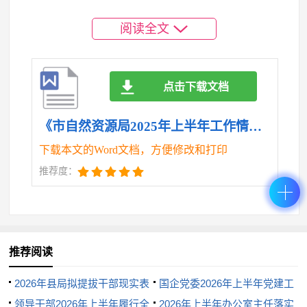
（三）地质灾害防治形势严峻。**市地形地貌复
杂，山区面积较大，地质条件脆弱，加之降雨集中且
阅读全文
强度大，地质灾害隐患点多面广。尽管在地质灾害防
治方面做了大量工作，但部分隐患点治理难度大，受
点击下载文档
资金和技术条件限制，短期内难以彻底消除隐患。此
外，部分群众地质灾害防范意识淡薄，对地质灾害预
《市自然资源局2025年上半年工作情况总结.doc》
警信息的重视程度不够，增加了灾害发生时人员伤亡
下载本文的Word文档，方便修改和打印
和财产损失的风险。
推荐度：
（四）行政审批效率仍需进一步提高。虽然在行
政审批服务优化方面取得了一定成效，但在实际工作
中，仍存在部门之间信息共享不及时、审批流程不够
推荐阅读
顺畅等问题。例如，在用地用林用草并联审批试点
中，部分环节需要反复沟通协调，导致审批时间延
2026年县局拟提拔干部现实表
国企党委2026年上半年党建工
长。同时，部分工作人员对新的审批政策和技术手段
现材料
领导干部2026年上半年履行全
作总结
2026年上半年办公室主任落实