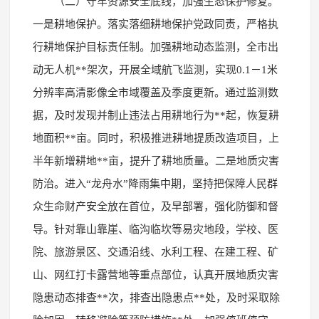
（二）守牢资源安全底线，加强生态保护修复。
一是耕地保护。落实落细耕地保护党政同责，严格执
行耕地保护目标责任制。加强耕地动态监测，全市出
动无人机**架次，开展全域航飞监测，实现0.1－1米
分辨率高清影像全市域覆盖及季度更新。通过监测数
据，及时发现并制止违法占用耕地行为**起，恢复耕
地面积**亩。同时，积极推进耕地提质改造项目，上
半年新增耕地**亩，提升了耕地质量。二是地质灾害
防治。进入“龙舟水”降雨集中期，坚持把保障人民群
众生命财产安全放在首位，及早部署，强化防御和督
导。针对靠山靠崖、临沟临坎等易灾地段，学校、医
院、旅游景区、交通沿线、水利工程、在建工程、矿
山、网红打卡露营地等重点部位，认真开展地质灾害
隐患动态排查**次，排查出隐患点**处，及时采取除