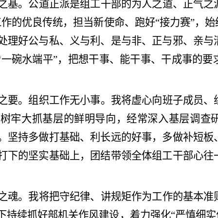
之基。公道正派是组工干部的为人之道、正气之
工作的优良传统，担当新使命、跑好
“
接力赛
”
，始
处理好公与私、义与利、是与非、正与邪、亲与
“
一碗水端平
”
，把想干事、能干事、干成事的要
之要。组织工作无小事。我将虚心向班子成员、
。树牢大抓基层的鲜明导向，经常深入基层调查
。坚持多做打基础、利长远的好事，多做补短板
打下的坚实基础上，团结带领全体组工干部心往
。
之魂。我将把守纪律、讲规矩作为工作的基本准
下持续抓好部机关作风建设，着力强化
“
严慎细实