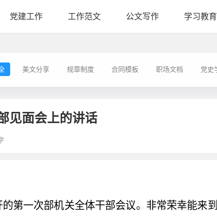
党建工作
工作范文
公文写作
学习教育
全
美文分享
规章制度
合同模板
职场文档
党史
部见面会上的讲话
字
开的第一次部机关全体干部会议。非常荣幸能来到