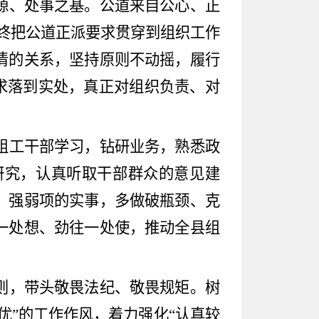
源、处事之基。公道来自公心、正
终把公道正派要求贯穿到组织工作
清的关系，坚持原则不动摇，履行
求落到实处，真正对组织负责、对
组工干部学习，钻研业务，熟悉政
研究，认真听取干部群众的意见建
、强弱项的实事，多做破瓶颈、克
一处想、劲往一处使，推动全县组
则，带头敬畏法纪、敬畏规矩。树
优
”
的工作作风，着力强化
“
认真较