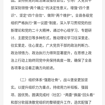
固。坚持把党的政治建设摆在首位，引导广大党员干
部深刻领悟“两个确立”的决定性意义，增强“四个意
识”、坚定“四个自信”、做到“两个维护”。全县各级党
组织严格执行“第一议题”制度，深入学习贯彻党的创
新理论和党的二十大精神，通过中心组学习、专题研
讨、主题党日等多种形式，推动理论学习往深里走、
往实里走、往心里走。广大党员干部的政治判断力、
政治领悟力、政治执行力得到显著提升，在思想上政
治上行动上始终同党中央保持高度一致，确保了全县
各项事业沿着正确方向前进。
（二）组织体系“强筋壮骨”，战斗堡垒更加坚
实。以提升组织力为重点，持续用力补短板、强弱
项、固优势。圆满完成村（社区）“两委”换届“回头看”
和部分软弱涣散党组织的整顿提升工作，选优配强了