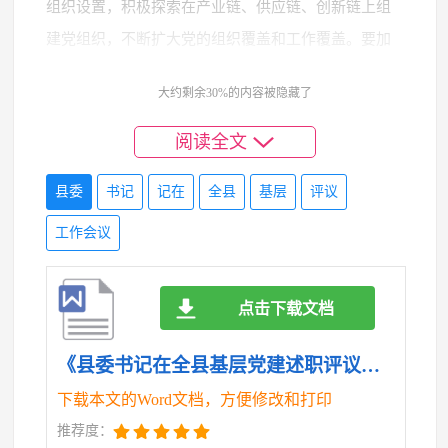
组织设置，积极探索在产业链、供应链、创新链上组
建党组织，不断扩大党的组织覆盖和工作覆盖。要加
强党员队伍建设，严把发展党员政治关，加强流动党
大约剩余30%的内容被隐藏了
员管理，健全党内关怀帮扶机制，激励广大党员在各
自岗位上发挥先锋模范作用。
阅读全文
（三）紧扣中心大局，在“融合赋能”上实现新作
县委
书记
记在
全县
基层
评议
为。要紧扣高质量发展这一首要任务，找准党建工作
工作会议
服务保障中心工作的切入点和着力点。要深入推进抓
党建促乡村振兴，持续发展壮大村级集体经济，增强
点击下载文档
基层党组织带领群众共同富裕的能力。要提升城市基
层党建引领基层治理效能，深化街道管理体制改革，
《县委书记在全县基层党建述职评议工作会议上的讲话.doc》
建强社区工作者队伍，完善共建共治共享机制。要推
下载本文的Word文档，方便修改和打印
动机关、国企、学校、医院等各领域党建工作提质增
推荐度：
效，破解“中梗阻”问题，提升服务效能。要着力加强