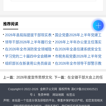
新经济组织、新社会组织、新就业群体党的建设，把
党的工作做到新兴领域、关键群体中去。
推荐阅读
三、压实责任，在狠抓落实中凝聚“抓基层、强基
础”的强大合力
2026年县局拟提拔干部现实表
国企党委2026年上半年党建工
现材料
领导干部2026年上半年履行全
作总结
2026年上半年办公室主任落实
抓好基层党建，关键在责任落实。全县各级党组
面从严治党主体责任工作报告
在2026年全市消防安全领域隐
全面从严治党“一岗双责”工作情
在2026年全县住建系统安全生
织要切实增强管党治党意识，扛起主责、抓好主业、
患大排查大整治集中攻坚行动动
学习党的二十届四中全会精神
况汇报
产问题整改暨治本攻坚推进会上
市税务局党委2026年上半年党
当好主角，以责任落实推动任务落地。
员部署会上的讲话
感悟
组织部长在新录用公务员座谈
的讲话
建工作总结
在2026年全市领导干部警示教
会上的讲话
育会上的讲话
（一）拧紧责任链条，层层传导压力。各级党组
2026年度宣传思想文化
在全镇干部大会上的任
上一篇：
下一篇：
织要认真履行主体责任，党组织书记要履行好第一责
工作情况报告
职讲话
任人职责，班子成员要落实“一岗双责”，形成齐抓共
Copyright © 2022-2026
金刷子公文网
版权所有
滇ICP备2023002521
号-1
免责申明
网站地图
标签云
管的工作格局。要健全完善基层党建工作考核评价机
声明：本站是一个信息分享及获取的平台，尊重并保护知识产权，如您发现相关
制，将抓基层党建工作情况作为领导班子和领导干部