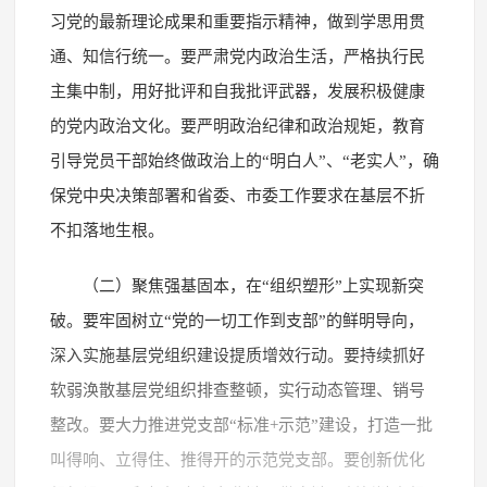
习党的最新理论成果和重要指示精神，做到学思用贯
通、知信行统一。要严肃党内政治生活，严格执行民
主集中制，用好批评和自我批评武器，发展积极健康
的党内政治文化。要严明政治纪律和政治规矩，教育
引导党员干部始终做政治上的“明白人”、“老实人”，确
保党中央决策部署和省委、市委工作要求在基层不折
不扣落地生根。
（二）聚焦强基固本，在“组织塑形”上实现新突
破。要牢固树立“党的一切工作到支部”的鲜明导向，
深入实施基层党组织建设提质增效行动。要持续抓好
软弱涣散基层党组织排查整顿，实行动态管理、销号
整改。要大力推进党支部“标准+示范”建设，打造一批
叫得响、立得住、推得开的示范党支部。要创新优化