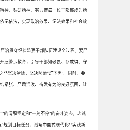
业精神、钻研精神，努力使每一位干部都成为精
规依纪依法，实现政治效果、纪法效果和社会效
管严治贯穿纪检监察干部队伍建设全过程。要严
化开展警示教育，引导干部知敬畏、存戒惧、守
之马坚决清除，坚决防治
“
灯下黑
”
。同时，要
团结紧张、严肃活泼、奋发有为的良好氛围，让
上
”
的清醒坚定和
“
一刻不停
”
的奋斗姿态，忠诚
五
”
规划目标任务、谱写中国式现代化
**
实践新