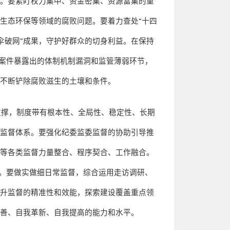
在。要紧盯权力集中、资金密集、资源富集的重
、生态环保等领域的腐败问题。要着力查处
“
十四
伞破网
”
成果，守护好群众的切身利益。在保持
案件暴露出的体制机制漏洞和监管薄弱环节，
，不断铲除腐败滋生的土壤和条件。
支撑，制度带有根本性、全局性、稳定性、长期
县监督体系。要强化纪委监委监督的协助引导推
督等各类监督力量整合、程序契合、工作融合。
。要做实做细日常监督，综合运用走访调研、
提升监督的精准性和效能，探索建设覆盖重点领
完善、自我革新、自我提高的能力和水平。