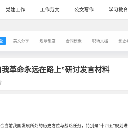
党建工作
工作范文
公文写作
学习教育
全
美文分享
规章制度
合同模板
职场文档
党史
自我革命永远在路上”研讨发言材料
字
结合当前我国发展所处的历史方位与战略任务，特别是
“
十四五
”
规划进