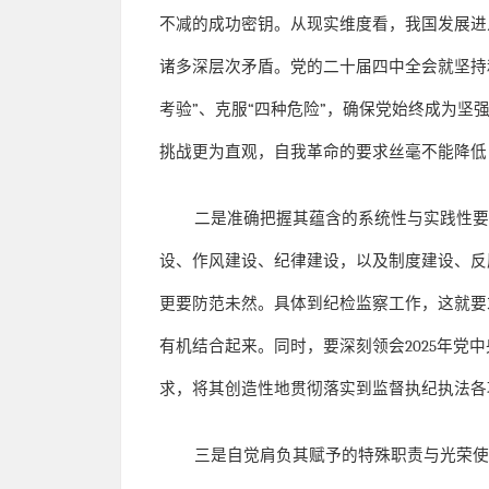
不减的成功密钥。从现实维度看，我国发展进
诸多深层次矛盾。党的二十届四中全会就坚持
考验
”
、克服
“
四种危险
”
，确保党始终成为坚
挑战更为直观，自我革命的要求丝毫不能降低
二是准确把握其蕴含的系统性与实践性
设、作风建设、纪律建设，以及制度建设、反
更要防范未然。具体到纪检监察工作，这就要
有机结合起来。同时，要深刻领会
2025
年党中
求，将其创造性地贯彻落实到监督执纪执法各
三是自觉肩负其赋予的特殊职责与光荣