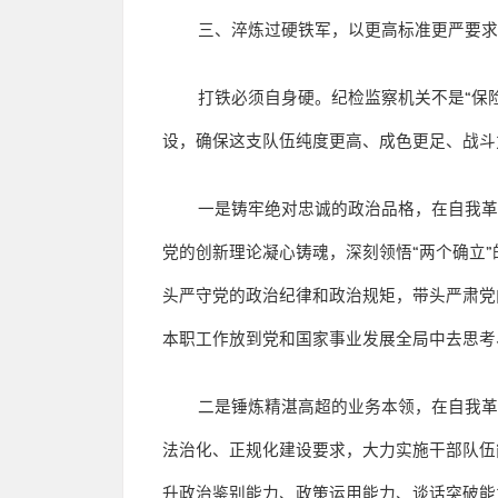
三、淬炼过硬铁军，以更高标准更严要
打铁必须自身硬。纪检监察机关不是
“
保
设，确保这支队伍纯度更高、成色更足、战斗
一是铸牢绝对忠诚的政治品格，在自我
党的创新理论凝心铸魂，深刻领悟
“
两个确立
”
头严守党的政治纪律和政治规矩，带头严肃党
本职工作放到党和国家事业发展全局中去思考
二是锤炼精湛高超的业务本领，在自我
法治化、正规化建设要求，大力实施干部队伍
升政治鉴别能力、政策运用能力、谈话突破能