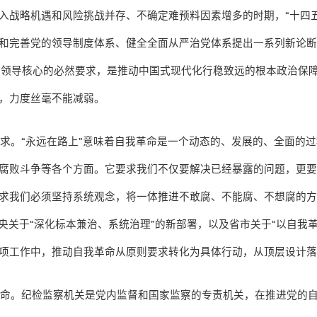
入战略机遇和风险挑战并存、不确定难预料因素增多的时期，
“
十四
和完善党的领导制度体系、健全全面从严治党体系提出一系列新论
强领导核心的必然要求，是推动中国式现代化行稳致远的根本政治保
，力度丝毫不能减弱。
要求。
“
永远在路上
”
意味着自我革命是一个动态的、发展的、全面的过
腐败斗争等各个方面。它要求我们不仅要解决已经暴露的问题，更
求我们必须坚持系统观念，将一体推进不敢腐、不能腐、不想腐的
央关于
“
深化标本兼治、系统治理
”
的新部署，以及省市关于
“
以自我
项工作中，推动自我革命从原则要求转化为具体行动，从顶层设计
使命。纪检监察机关是党内监督和国家监察的专责机关，在推进党的