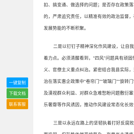
扣、搞变通、做选择的问题；是否存在政策落
的，严肃追究责任，以精准有效的政治监督，
发展势能的不断积聚。
二是以钉钉子精神深化作风建设，让自
着力点。必须清醒看到，
“
四风
”
问题具有顽固
义、官僚主义重点纠治。紧密结合我县实际，
治在落实惠企政策中
“
卷帘门
”“
玻璃门
”“
旋转门
一键复制
及漠视群众利益、对群众急难愁盼问题敷衍塞
下载文档
联系客服
乐奢靡等作风诱因，推动作风建设常态化长效
三是以永远在路上的坚韧执着打好反腐