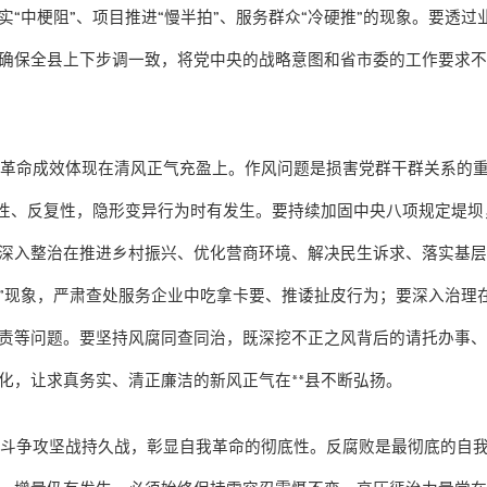
实
“
中梗阻
”
、项目推进
“
慢半拍
”
、服务群众
“
冷硬推
”
的现象。要透过
确保全县上下步调一致，将党中央的战略意图和省市委的工作要求
我革命成效体现在清风正气充盈上。作风问题是损害党群干群关系的
性、反复性，隐形变异行为时有发生。要持续加固中央八项规定堤坝
深入整治在推进乡村振兴、优化营商环境、解决民生诉求、落实基
”
现象，严肃查处服务企业中吃拿卡要、推诿扯皮行为；要深入治理
责等问题。要坚持风腐同查同治，既深挖不正之风背后的请托办事
化，让求真务实、清正廉洁的新风正气在
**
县不断弘扬。
败斗争攻坚战持久战，彰显自我革命的彻底性。反腐败是最彻底的自