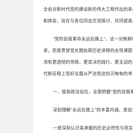
全会对新时代党的建设新的伟大工程作出的系
和体会，旨在与各位同志交流探讨、共同提高
“
党的自我革命永远在路上
”
，这一论断鲜
求，而是贯穿党长期执政历史进程的永恒课题
须有更透彻的领悟、更坚决的践行、更主动的
代新征程上答好全面从严治党这份沉甸甸的考
一、提高政治站位，全面把握
“
党的自我
深刻理解
“
永远在路上
”
的丰富内涵，是自
一是深刻认识其承载的历史必然性与现