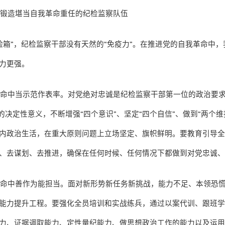
求锻造堪当自我革命重任的纪检监察队伍
险箱
”
，纪检监察干部没有天然的
“
免疫力
”
。在推进党的自我革命中，
力更强。
革命中当示范作表率。对党绝对忠诚是纪检监察干部第一位的政治要
的决定性意义，不断增强
“
四个意识
”
、坚定
“
四个自信
”
、做到
“
两个维
内政治生活，在重大原则问题上立场坚定、旗帜鲜明。要教育引导
、去谋划、去推进，确保在任何时候、任何情况下都做到对党忠诚
革命中善作为能担当。面对新形势新任务新挑战，能力不足、本领恐
能力提升工程。要强化全员培训和实战练兵，通过以案代训、跟班
力、证据调取能力、定性量纪能力、做思想政治工作的能力以及运