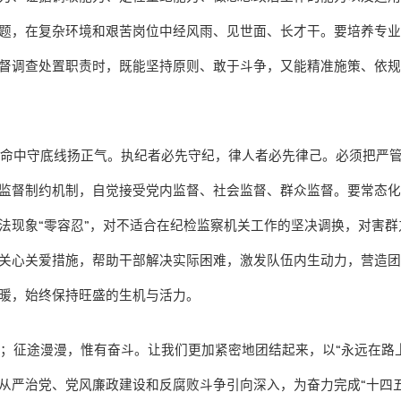
题，在复杂环境和艰苦岗位中经风雨、见世面、长才干。要培养专
督调查处置职责时，既能坚持原则、敢于斗争，又能精准施策、依
革命中守底线扬正气。执纪者必先守纪，律人者必先律己。必须把严
监督制约机制，自觉接受党内监督、社会监督、群众监督。要常态
法现象
“
零容忍
”
，对不适合在纪检监察机关工作的坚决调换，对害群
关心关爱措施，帮助干部解决实际困难，激发队伍内生动力，营造
暖，始终保持旺盛的生机与活力。
至；征途漫漫，惟有奋斗。让我们更加紧密地团结起来，以
“
永远在路
从严治党、党风廉政建设和反腐败斗争引向深入，为奋力完成
“
十四