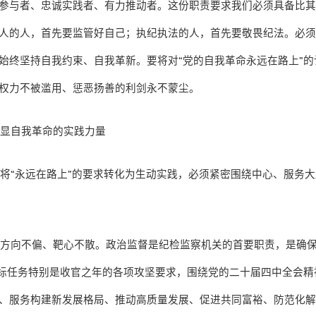
参与者、忠诚实践者、有力推动者。这份职责要求我们必须具备比
人的人，首先要监管好自己；执纪执法的人，首先要敬畏纪法。必
始终坚持自我约束、自我革新。要将对
“
党的自我革命永远在路上
”
的
权力不被滥用、惩恶扬善的利剑永不蒙尘。
彰显自我革命的实践力量
。将
“
永远在路上
”
的要求转化为生动实践，必须紧密围绕中心、服务大
命方向不偏、靶心不散。政治监督是纪检监察机关的首要职责，是确
标任务特别是收官之年的各项攻坚要求，围绕党的二十届四中全会精
、服务构建新发展格局、推动高质量发展、促进共同富裕、防范化