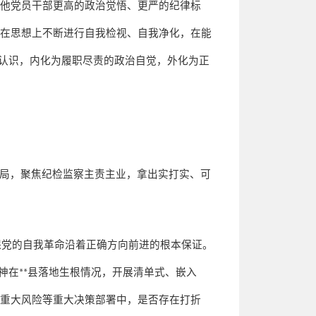
其他党员干部更高的政治觉悟、更严的纪律标
须在思想上不断进行自我检视、自我净化，在能
认识，内化为履职尽责的政治自觉，外化为正
局，聚焦纪检监察主责主业，拿出实打实、可
保党的自我革命沿着正确方向前进的根本保证。
神在
**
县落地生根情况，开展清单式、嵌入
解重大风险等重大决策部署中，是否存在打折