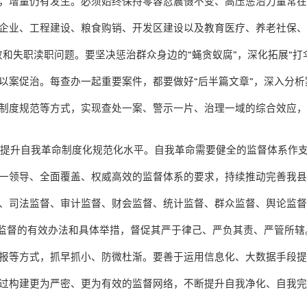
，增量仍有发生。必须始终保持零容忍震慑不变、高压惩治力量常
企业、工程建设、粮食购销、开发区建设以及教育医疗、养老社保
败和失职渎职问题。要坚决惩治群众身边的
“
蝇贪蚁腐
”
，深化拓展
“
打
以案促治。每查办一起重要案件，都要做好
“
后半篇文章
”
，深入分析
制度规范等方式，实现查处一案、警示一片、治理一域的综合效应
，提升自我革命制度化规范化水平。自我革命需要健全的监督体系作
一领导、全面覆盖、权威高效的监督体系的要求，持续推动完善我
、司法监督、审计监督、财会监督、统计监督、群众监督、舆论监
监督的有效办法和具体举措，督促其严于律己、严负其责、严管所辖
报等方式，抓早抓小、防微杜渐。要善于运用信息化、大数据手段
过构建更为严密、更为有效的监督网络，不断提升自我净化、自我