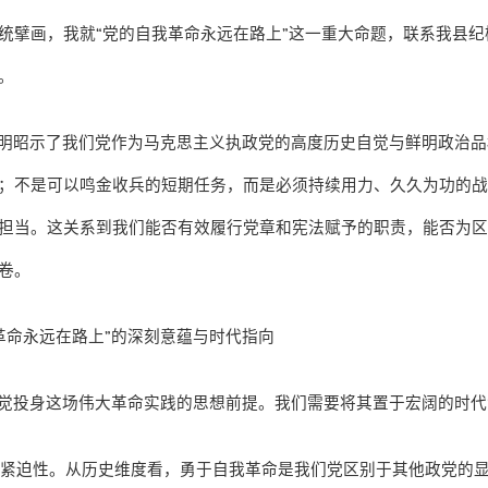
统擘画，我就
“
党的自我革命永远在路上
”
这一重大命题，联系我县纪
。
明昭示了我们党作为马克思主义执政党的高度历史自觉与鲜明政治品
；不是可以鸣金收兵的短期任务，而是必须持续用力、久久为功的
担当。这关系到我们能否有效履行党章和宪法赋予的职责，能否为
卷。
革命永远在路上
”
的深刻意蕴与时代指向
觉投身这场伟大革命实践的思想前提。我们需要将其置于宏阔的时代
实紧迫性。从历史维度看，勇于自我革命是我们党区别于其他政党的