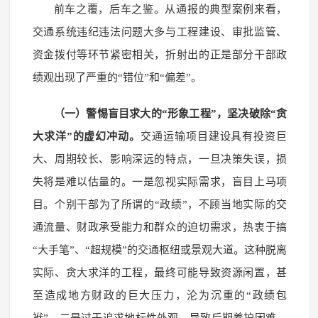
前车之覆，后车之鉴。从通报的典型案例来看，
交通系统违纪违法问题大多与工程建设、审批监管、
资金拨付等环节紧密相关，折射出的正是部分干部政
绩观出现了严重的“错位”和“偏差”。
（一）警惕盲目求大的“形象工程”，坚决破除“贪
大求洋”的虚幻冲动。
交通运输项目建设具有投资巨
大、周期较长、影响深远的特点，一旦决策失误，损
失将是难以估量的。一是忽视实际需求，盲目上马项
目。个别干部为了所谓的“政绩”，不顾当地实际的交
通流量、财政承受能力和群众的迫切需求，热衷于搞
“大手笔”、“超规模”的交通枢纽或景观大道。这种脱离
实际、贪大求洋的工程，最终可能导致资源闲置，甚
至造成地方财政的巨大压力，沦为沉重的“政绩包
袱”。二是过于追求地标性外观，导致后期养护困难。