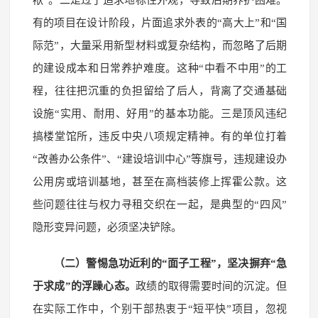
有的项目在设计阶段，片面追求外表的“高大上”和“国
际范”，大量采用新型材料或复杂结构，而忽略了后期
的建设成本和日常养护难度。这种“中看不中用”的工
程，往往把沉重的负担留给了后人，背离了交通基础
设施“实用、耐用、好用”的基本功能。三是顶风违纪
搞楼堂馆所，违反中央八项规定精神。有的单位打着
“改善办公条件”、“建设培训中心”等旗号，违规建设办
公用房或培训基地，甚至在高档装修上挥霍公款。这
些问题往往与权力寻租交织在一起，是典型的“四风”
隐形变异问题，必须坚决铲除。
（二）警惕急功近利的“面子工程”，坚决摒弃“急
于求成”的浮躁心态。
政绩的取得需要时间的沉淀。但
在实际工作中，个别干部热衷于“短平快”项目，忽视