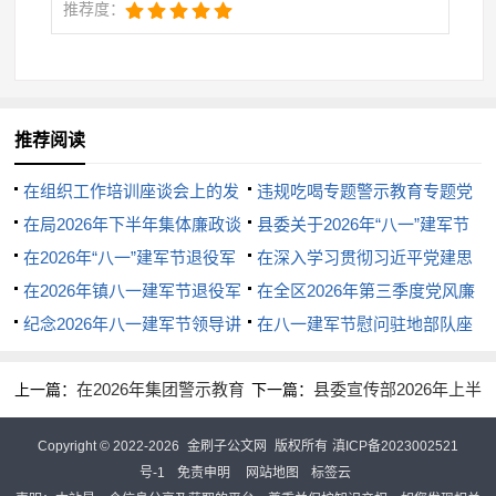
推荐度：
推荐阅读
在组织工作培训座谈会上的发
违规吃喝专题警示教育专题党
言
在局2026年下半年集体廉政谈
课演讲稿：杜绝“舌尖上的腐败”
县委关于2026年“八一”建军节
话上的讲话
在2026年“八一”建军节退役军
敲响清正廉洁警钟
期间双拥活动开展情况的总结
在深入学习贯彻习近平党建思
人代表座谈会上的讲话
在2026年镇八一建军节退役军
想专题研讨会上的讲话
在全区2026年第三季度党风廉
人座谈会上的代表发言
纪念2026年八一建军节领导讲
政建设集体约谈暨警示教育的讲
在八一建军节慰问驻地部队座
话
话
谈会上的讲话
在2026年集团警示教育
县委宣传部2026年上半
上一篇：
下一篇：
暨突出问题专项整治工作推进会
年意识形态工作情况总结
Copyright © 2022-2026
金刷子公文网
版权所有
滇ICP备2023002521
上的讲话
号-1
免责申明
网站地图
标签云