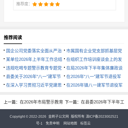
推荐度：
推荐阅读
国企公司党委落实全面从严治
市属国有企业党支部抓基层党
党主体责任和监督责任情况报告
某单位2026年上半年工作总结
建工作总结
在组织工作培训座谈会上的发
及下半年工作计划
违规吃喝专题警示教育专题党
言
在局2026年下半年集体廉政谈
课演讲稿：杜绝“舌尖上的腐败”
县委关于2026年“八一”建军节
话上的讲话
在2026年“八一”建军节退役军
敲响清正廉洁警钟
期间双拥活动开展情况的总结
在深入学习贯彻习近平党建思
人代表座谈会上的讲话
在2026年镇八一建军节退役军
想专题研讨会上的讲话
人座谈会上的代表发言
在2026年市局警示教育
在县委2026年下半年工
上一篇：
下一篇：
会上的讲话
作部署会上的讲话
Copyright © 2022-2026
金刷子公文网
版权所有
滇ICP备2023002521
号-1
免责申明
网站地图
标签云