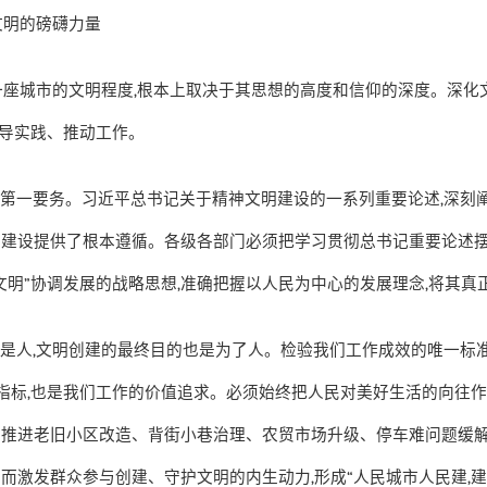
文明的磅礴力量
一座城市的文明程度
,
根本上取决于其思想的高度和信仰的深度。深化
导实践、推动工作。
为第一要务。习近平总书记关于精神文明建设的一系列重要论述
,
深刻
市建设提供了根本遵循。各级各部门必须把学习贯彻总书记重要论述
文明
”
协调发展的战略思想
,
准确把握以人民为中心的发展理念
,
将其真
心是人
,
文明创建的最终目的也是为了人。检验我们工作成效的唯一标
指标
,
也是我们工作的价值追求。必须始终把人民对美好生活的向往
实推进老旧小区改造、背街小巷治理、农贸市场升级、停车难问题缓
从而激发群众参与创建、守护文明的内生动力
,
形成
“
人民城市人民建
,