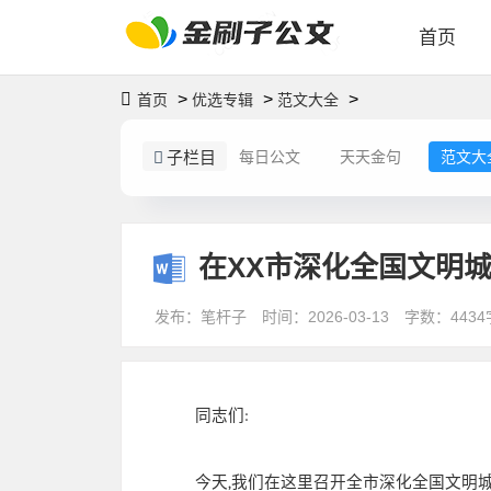
首页
>
>
>
首页
优选专辑
范文大全
子栏目
每日公文
天天金句
范文大
在XX市深化全国文明
发布：笔杆子
时间：2026-03-13
字数：4434
同志们
:
今天
,
我们在这里召开全市深化全国文明