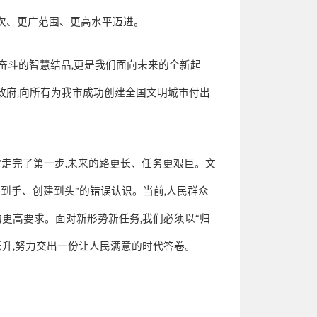
次、更广范围、更高水平迈进。
奋斗的智慧结晶
,
更是我们面向未来的全新起
政府
,
向所有为我市成功创建全国文明城市付出
”
走完了第一步
,
未来的路更长、任务更艰巨。文
子到手、创建到头
”
的错误认识。当前
,
人民群众
的更高要求。面对新形势新任务
,
我们必须以
“
归
跃升
,
努力交出一份让人民满意的时代答卷。