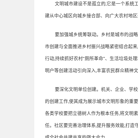
文明城市建设不是孤立的
,
它是一个系统
建从中心城区向城乡接合部、向广大农村地区
要加强城乡统筹联动。乡村是城市的战
市创建与全面推进乡村振兴战略紧密结合起来
行动
,
持续抓好农村
“
厕所革命
”
、生活垃圾处理
明户等创建活动引向深入
,
丰富农民群众精神
要深化文明单位创建。机关、企业、学
的创建工作
,
使其成为展示城市文明形象的重
各类学校要把立德树人作为根本任务
,
将文明
任。社区要完善治理体系
,
提升服务效能
,
打造
成全社会共建共享的强大合力。