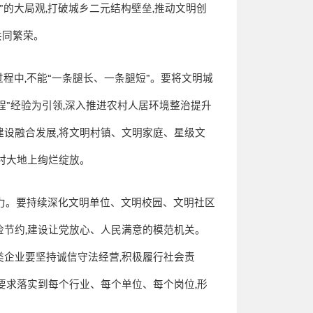
”
的大局观
,
打破城乡二元结构壁垒
,
推动文明创
共同繁荣。
过程中
,
不能
“
一条腿长、一条腿短
”
。要将文明城
程
”
经验为引领
,
深入推进农村人居环境整治提升
建设融合发展
,
将文明村镇、文明家庭、星级文
村大地上绚烂绽放。
力。要持续深化文明单位、文明校园、文明社区
俭节约
,
建设让党放心、人民满意的模范机关。
类企业要坚持诚信守法经营
,
积极履行社会责
要求落实到每个行业、每个单位、每个岗位
,
形