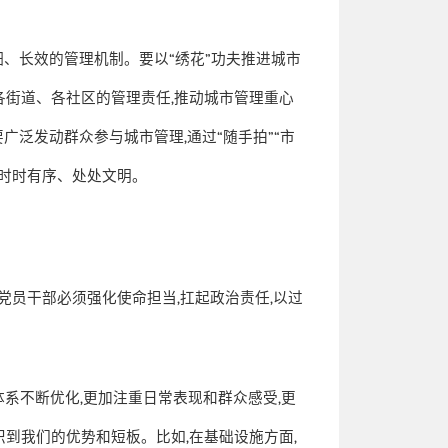
细、长效的管理机制。要以
“
绣花
”
功夫推进城市
各街道、各社区的管理责任
,
推动城市管理重心
要广泛发动群众参与城市管理
,
通过
“
随手拍
”“
市
时时有序、处处文明。
党员干部必须强化使命担当
,
扛起政治责任
,
以过
体系不断优化
,
更加注重日常表现和群众感受
,
更
识到我们的优势和短板。比如
,
在基础设施方面
,