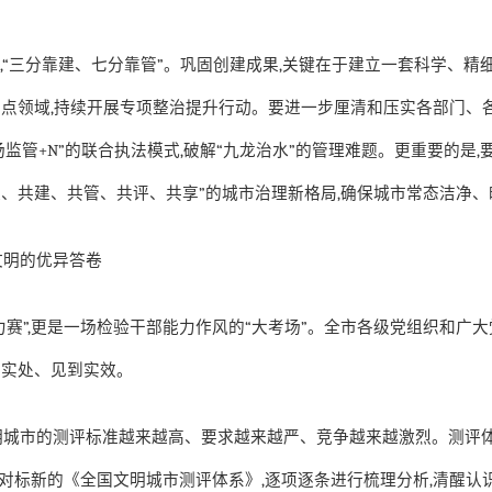
设
,“
三分靠建、七分靠管
”
。巩固创建成果
,
关键在于建立一套科学、精
重点领域
,
持续开展专项整治提升行动。要进一步厘清和压实各部门、
场监管
+N”
的联合执法模式
,
破解
“
九龙治水
”
的管理难题。更重要的是
,
谋、共建、共管、共评、共享
”
的城市治理新格局
,
确保城市常态洁净、
文明的优异答卷
力赛
”,
更是一场检验干部能力作风的
“
大考场
”
。全市各级党组织和广大
到实处、见到实效。
明城市的测评标准越来越高、要求越来越严、竞争越来越激烈。测评
对标新的《全国文明城市测评体系》
,
逐项逐条进行梳理分析
,
清醒认