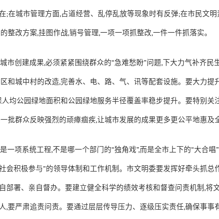
在
;
在城市管理方面
,
占道经营、乱停乱放等现象时有反弹
;
在市民文明
行的整改方案
,
挂图作战
,
销号管理
,
一项一项抓整改
,
一件一件抓落实。
明城市创建成果
,
必须紧紧围绕群众的
“
急难愁盼
”
问题
,
下大力气补齐民
户区和城中村的改造
,
完善水、电、路、气、讯等配套设施。要大力提
保人均公园绿地面积和公园绿地服务半径覆盖率稳步提升。要特别关
决一批群众反映强烈的顽瘴痼疾
,
让城市发展的成果更多更公平地惠及
设是一项系统工程
,
不是哪一个部门的
“
独角戏
”,
而是全市上下的
“
大合唱
社会积极参与
”
的领导体制和工作机制。市文明委要发挥好牵头抓总
自部署、亲自督办。要建立健全科学的绩效考核和督查问责机制
,
将
人
,
要严肃追责问责。要通过层层传导压力、逐级压实责任
,
确保事事