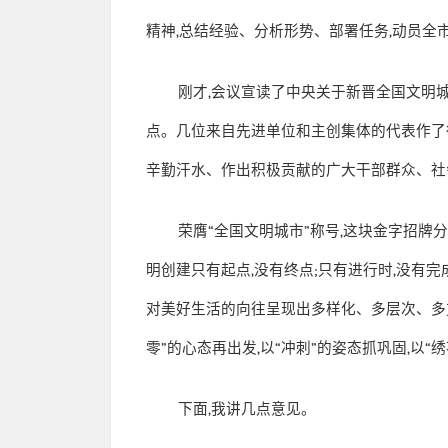
精神
,
总结经验、分析形势、部署任务
,
动员全
刚才
,
会议宣读了中央关于新晋全国文明
点。几位来自先进单位和主创集体的代表作了
辛勤汗水、作出积极贡献的广大干部群众、社
荣膺
“
全国文明城市
”
称号
,
这块金字招牌
明创建只有起点
,
没有终点
;
只有进行时
,
没有完
对美好生活的向往呈现出多样化、多层次、多
零
”
的心态再出发
,
以
“
冲刺
”
的姿态抓巩固
,
以
“
绣
下面
,
我讲几点意见。