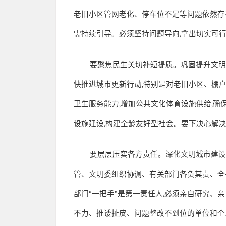
老旧小区管网老化、停车位不足等问题依然存
需持续引导。必须坚持问题导向
,
拿出切实可
要聚焦民生关切补短提质。巩固提升文
快推进城市更新行动
,
特别是对老旧小区、棚
卫生服务能力
,
增加公共文化体育设施供给
,
确
设施建设
,
构建全龄友好型社会。要下决心解
要层层压实各方责任。深化文明城市建
管、文明委组织协调、有关部门各负其责、全
部门
“
一把手
”
是第一责任人
,
必须亲自研究、亲
不力、推诿扯皮、问题整改不到位的单位和个