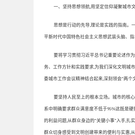
一、坚持思想领航
,
用坚定信仰凝聚城市
思想是行动的先导
,
理论是实践的指南。
平新时代中国特色社会主义思想武装头脑、指
要将学习贯彻习近平总书记重要论述作
务、工作方针和实践要求
,
为我们深化文明城
委城市工作会议精神结合起来
,
深刻领会
“
两个
要坚持人民至上的根本立场。城市的核
系中明确要求群众满意度不低于
95%
这既是硬
的利益问题
,
从群众身边的
“
关键小事
”
入手
,
扎
群众切身感受到文明创建带来的便利与实惠
,