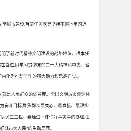
文明城市建设
,
首要任务就是坚持不懈地用习近
阐明了新时代精神文明建设的战略地位、根本任
摆在首位
,
同学习贯彻党的二十大精神和中央、省
正内化为推动工作的强大动力和思想自觉。
准
,
就是人民群众的满意度。全国文明城市测评体
作为奋斗目标
,
聚焦群众最关心、最直接、最现实
解等民生工程。要通过一件件好事实事的办理
,
让
建好城市为人民
”
的生动局面。