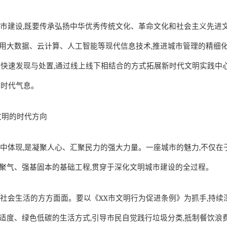
城市建设
,
既要传承弘扬中华优秀传统文化、革命文化和社会主义先进
用大数据、云计算、人工智能等现代信息技术
,
推进城市管理的精细
题快速发现与处置
,
通过线上线下相结合的方式拓展新时代文明实践中
的时代气息。
文明的时代方向
集中体现
,
是凝聚人心、汇聚民力的强大力量。一座城市的魅力
,
不仅在
聚气、强基固本的基础工程
,
贯穿于深化文明城市建设的全过程。
在社会生活的方方面面。要以《
XX
市文明行为促进条例》为抓手
,
持续
适度、绿色低碳的生活方式
,
引导市民自觉践行垃圾分类
,
抵制餐饮浪