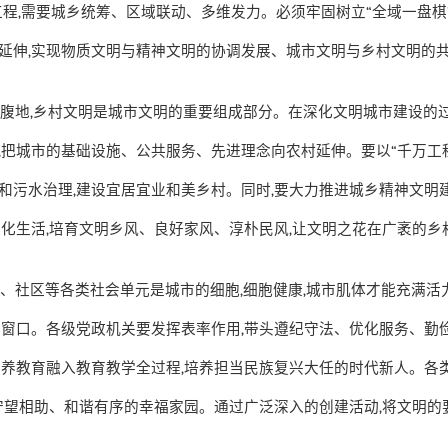
工程
,
需要城乡统筹、区域联动、多维发力。必须牢固树立
“
全域一盘棋
延伸
,
实现物质文明与精神文明的协调发展、城市文明与乡村文明的
略腹地
,
乡村文明是城市文明的重要组成部分。在深化文明城市建设的
,
把城市的基础设施、公共服务、先进理念向农村延伸。要以
“
千万工
和污水治理
,
建设宜居宜业和美乡村。同时
,
要大力推进城乡精神文明
文化生活
,
培育文明乡风、良好家风、淳朴民风
,
让文明之花在广袤的乡
校、社区等各类社会单元是城市的细胞
,
细胞健康
,
城市肌体才能充满活
要窗口。各级党政机关要发挥表率作用
,
带头遵纪守法、优化服务、勤
素养教育融入教育教学全过程
,
培养担当民族复兴大任的时代新人。各
守望相助、和谐有序的幸福家园。通过广泛深入的创建活动
,
将文明的