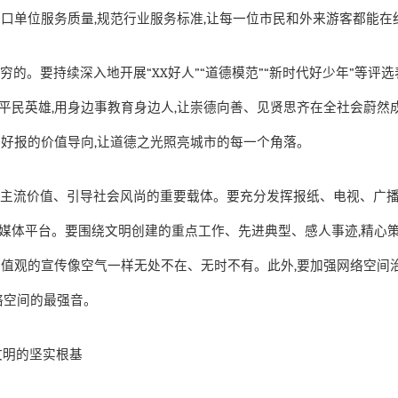
窗口单位服务质量
,
规范行业服务标准
,
让每一位市民和外来游客都能在
无穷的。要持续深入地开展
“XX
好人
”“
道德模范
”“
新时代好少年
”
等评选
平民英雄
,
用身边事教育身边人
,
让崇德向善、见贤思齐在全社会蔚然
人好报的价值导向
,
让道德之光照亮城市的每一个角落。
播主流价值、引导社会风尚的重要载体。要充分发挥报纸、电视、广
媒体平台。要围绕文明创建的重点工作、先进典型、感人事迹
,
精心
价值观的宣传像空气一样无处不在、无时不有。此外
,
要加强网络空间
络空间的最强音。
文明的坚实根基