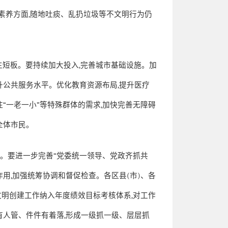
素养方面
,
随地吐痰、乱扔垃圾等不文明行为仍
生短板。要持续加大投入
,
完善城市基础设施。加
升公共服务水平。优化教育资源布局
,
提升医疗
注
“
一老一小
”
等特殊群体的需求
,
加快完善无障碍
全体市民。
”
。要进一步完善
“
党委统一领导、党政齐抓共
作用
,
加强统筹协调和督促检查。各区县
(
市
)
、各
文明创建工作纳入年度绩效目标考核体系
,
对工作
有人管、件件有着落
,
形成一级抓一级、层层抓