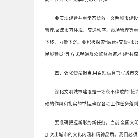
要实现建管并重常态长效。文明城市建
管理
,
聚焦市容环境、交通秩序、市场管理等
下移、力量下沉。要积极探索
“
城管
+
交警
+
市
民城管员
”
等方式
,
畅通群众监督渠道
,
构建
“
共
四、强化使命担当
,
用百姓满意书写城市
深化文明城市建设是一场永不停歇的
“
接
硬的作风和扎实的举措
,
确保各项工作任务落
要准确把握新形势新任务。当前
,
全国文
加突出城市的文化内涵和精神品质。我们必须