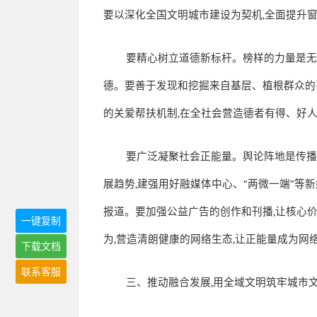
要以深化全国文明城市建设为契机
,
全面提升
要精心树立道德新标杆。榜样的力量是
德。要善于发现和挖掘来自基层、植根群众的
的关爱帮扶机制
,
在全社会营造德者有得、好
要广泛凝聚社会正能量。舆论阵地是传
展趋势
,
建强用好融媒体中心、
“
两微一端
”
等新
报道。要加强公益广告的创作和刊播
,
让核心
一键复制
为
,
营造清朗健康的网络生态
,
让正能量成为网
下载文档
联系客服
三、推动融合发展
,
用全域文明筑牢城市