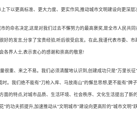
市上下以更高标准、更大力度、更实作风
,
推动城市文明建设向更深层
城市的命名决定
,
这是对我们过去不懈努力的最高褒奖
,
是全市人民共同
很好的发言
,
分享了宝贵经验
,
听后很受启发。在此
,
我谨代表市委、市
会各界人士
,
表示衷心的感谢和崇高的敬意
!
分量很重、来之不易。我们必须清醒地认识到
,
创建成功只是
“
万里长征
成时。我们绝不能有
“
刀枪入库、马放南山
”
的懈怠思想
,
更不能有
“
牌
方面的特点
,
对城市品质、生活环境、社会秩序、文化生活提出了新
花
”
的功夫抓提升
,
加速推动从
“
文明城市
”
建设向更高阶的
“
城市文明
”