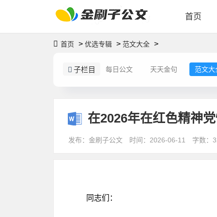
首页
>
>
>
首页
优选专辑
范文大全
子栏目
每日公文
天天金句
范文大
在2026年在红色精神
发布：金刷子公文
时间：2026-06-11
字数：3
同志们：