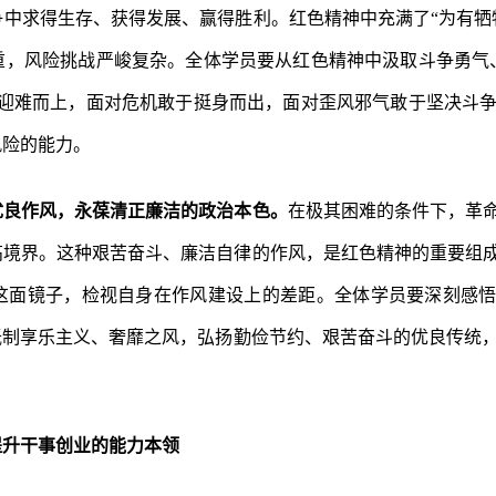
中求得生存、获得发展、赢得胜利。红色精神中充满了“为有牺
重，风险挑战严峻复杂。全体学员要从红色精神中汲取斗争勇气
于迎难而上，面对危机敢于挺身而出，面对歪风邪气敢于坚决斗
风险的能力。
优良作风，永葆清正廉洁的政治本色。
在极其困难的条件下，革
高境界。这种艰苦奋斗、廉洁自律的作风，是红色精神的重要组
这面镜子，检视自身在作风建设上的差距。全体学员要深刻感悟
抵制享乐主义、奢靡之风，弘扬勤俭节约、艰苦奋斗的优良传统
。
提升干事创业的能力本领