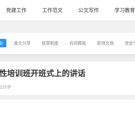
党建工作
工作范文
公文写作
学习教育
全
美文分享
规章制度
合同模板
职场文档
党史
党性培训班开班式上的讲话
225字