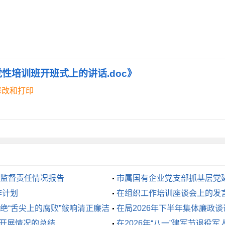
党性培训班开班式上的讲话.doc》
修改和打印
监督责任情况报告
市属国有企业党支部抓基层党
作计划
在组织工作培训座谈会上的发
绝“舌尖上的腐败”敲响清正廉洁
在局2026年下半年集体廉政
动开展情况的总结
在2026年“八一”建军节退役