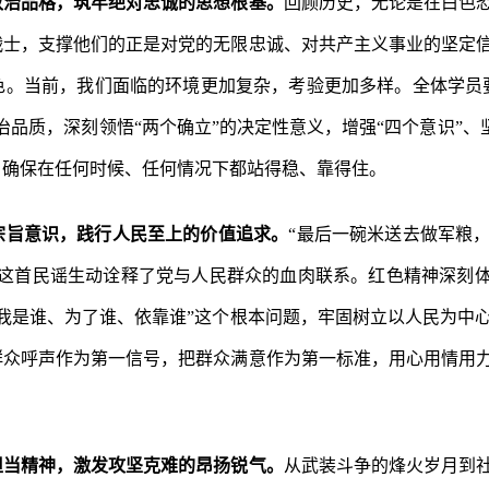
政治品格，筑牢绝对忠诚的思想根基。
回顾历史，无论是在白色
战士，支撑他们的正是对党的无限忠诚、对共产主义事业的坚定
色。当前，我们面临的环境更加复杂，考验更加多样。全体学员
品质，深刻领悟“两个确立”的决定性意义，增强“四个意识”、坚
，确保在任何时候、任何情况下都站得稳、靠得住。
宗旨意识，践行人民至上的价值追求。
“最后一碗米送去做军粮
这首民谣生动诠释了党与人民群众的血肉联系。红色精神深刻体
我是谁、为了谁、依靠谁”这个根本问题，牢固树立以人民为中
群众呼声作为第一信号，把群众满意作为第一标准，用心用情用
担当精神，激发攻坚克难的昂扬锐气。
从武装斗争的烽火岁月到