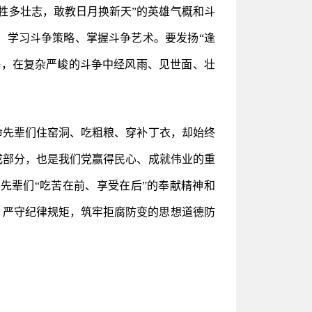
牲多壮志，敢教日月换新天”的英雄气概和斗
、学习斗争策略、掌握斗争艺术。要发扬“逢
争，在复杂严峻的斗争中经风雨、见世面、壮
命先辈们住窑洞、吃粗粮、穿补丁衣，却始终
成部分，也是我们党赢得民心、成就伟业的重
先辈们“吃苦在前、享受在后”的奉献精神和
，严守纪律规矩，筑牢拒腐防变的思想道德防