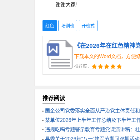
谢谢大家！
红色
培训班
开班式
《在2026年在红色精神
下载本文的Word文档，方便
推荐度：
推荐阅读
国企公司党委落实全面从严治党主体责任和
某单位2026年上半年工作总结及下半年工
违规吃喝专题警示教育专题党课演讲稿：杜
警钟
县委关于2026年“八一”建军节期间双拥活